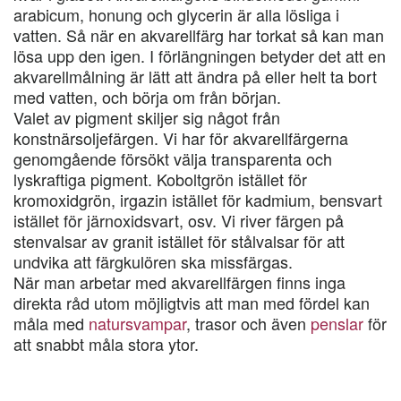
arabicum, honung och glycerin är alla lösliga i
vatten. Så när en akvarellfärg har torkat så kan man
lösa upp den igen. I förlängningen betyder det att en
akvarellmålning är lätt att ändra på eller helt ta bort
med vatten, och börja om från början.
Valet av pigment skiljer sig något från
konstnärsoljefärgen. Vi har för akvarellfärgerna
genomgående försökt välja transparenta och
lyskraftiga pigment. Koboltgrön istället för
kromoxidgrön, irgazin istället för kadmium, bensvart
istället för järnoxidsvart, osv. Vi river färgen på
stenvalsar av granit istället för stålvalsar för att
undvika att färgkulören ska missfärgas.
När man arbetar med akvarellfärgen finns inga
direkta råd utom möjligtvis att man med fördel kan
måla med
natursvampar
, trasor och även
penslar
för
att snabbt måla stora ytor.