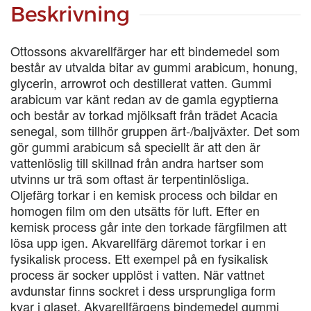
mängd
Beskrivning
Ottossons akvarellfärger har ett bindemedel som
består av utvalda bitar av gummi arabicum, honung,
glycerin, arrowrot och destillerat vatten. Gummi
arabicum var känt redan av de gamla egyptierna
och består av torkad mjölksaft från trädet Acacia
senegal, som tillhör gruppen ärt-/baljväxter. Det som
gör gummi arabicum så speciellt är att den är
vattenlöslig till skillnad från andra hartser som
utvinns ur trä som oftast är terpentinlösliga.
Oljefärg torkar i en kemisk process och bildar en
homogen film om den utsätts för luft. Efter en
kemisk process går inte den torkade färgfilmen att
lösa upp igen. Akvarellfärg däremot torkar i en
fysikalisk process. Ett exempel på en fysikalisk
process är socker upplöst i vatten. När vattnet
avdunstar finns sockret i dess ursprungliga form
kvar i glaset. Akvarellfärgens bindemedel gummi