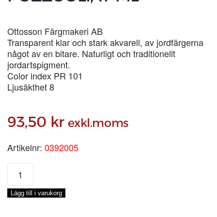
Ottosson Färgmakeri AB
Transparent klar och stark akvarell, av jordfärgerna
något av en bitare. Naturligt och traditionellt
jordartspigment.
Color index PR 101
Ljusäkthet 8
93,50
kr
exkl.moms
Artikelnr:
0392005
AKVARELLFÄRG
TERRA
POZZUOLI,
Lägg till i varukorg
17
ML