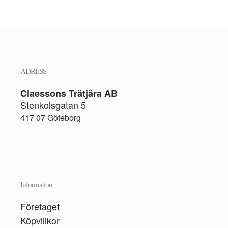
ADRESS
Claessons Trätjära AB
Stenkolsgatan 5
417 07 Göteborg
Information
Företaget
Köpvillkor