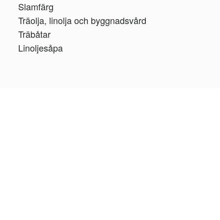
Slamfärg
Träolja, linolja och byggnadsvård
Träbåtar
Linoljesåpa