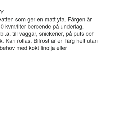
0Y
 vatten som ger en matt yta. Färgen är
30 kvm/liter beroende på underlag.
l.a. till väggar, snickerier, på puts och
 Kan rollas. Bifrost är en färg helt utan
ehov med kokt linolja eller