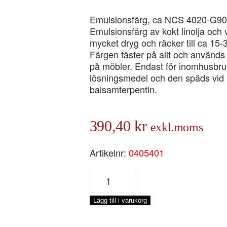
Emulsionsfärg, ca NCS 4020-G9
Emulsionsfärg av kokt linolja och
mycket dryg och räcker till ca 15-
Färgen fäster på allt och används b
på möbler. Endast för inomhusbruk.
lösningsmedel och den späds vid b
balsamterpentin.
390,40
kr
exkl.moms
Artikelnr:
0405401
BIFROST
MOSSA
3,
Lägg till i varukorg
1-
LIT