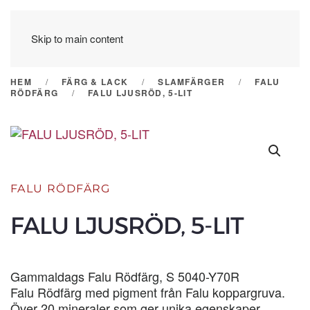
Skip to main content
HEM
FÄRG & LACK
SLAMFÄRGER
FALU
RÖDFÄRG
FALU LJUSRÖD, 5-LIT
FALU RÖDFÄRG
FALU LJUSRÖD, 5-LIT
Gammaldags Falu Rödfärg, S 5040-Y70R
Falu Rödfärg med pigment från Falu koppargruva.
Över 20 mineraler som ger unika egenskaper.