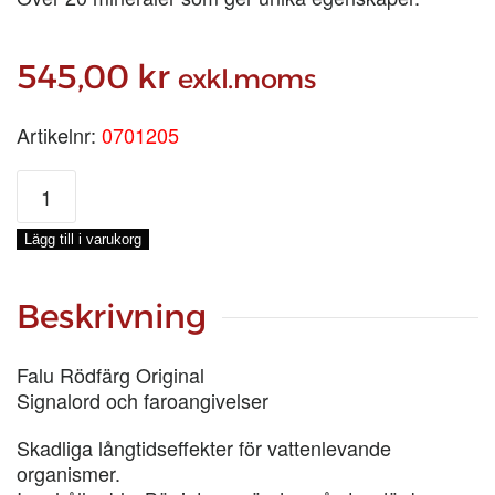
545,00
kr
exkl.moms
Artikelnr:
0701205
FALU
LJUSRÖD,
5-
Lägg till i varukorg
LIT
mängd
Beskrivning
Falu Rödfärg Original
Signalord och faroangivelser
Skadliga långtidseffekter för vattenlevande
organismer.