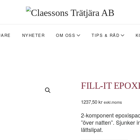
JARE
NYHETER
OM OSS
TIPS & RÅD
K
FILL-IT EPOX
1237,50
kr
exkl.moms
2-komponent epoxispack
”över natten”. Sjunker 
lättslipat.