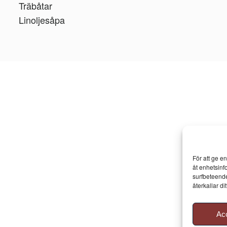
Träbåtar
Linoljesåpa
För att ge e
åt enhetsinf
surfbeteende
återkallar d
Ac