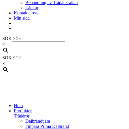
Behandling av Trädäck-altan
Länkar
Kontakta oss
Min sida
SÖK
×
SÖK
×
Hem
Produkter
Trätjäror
Dalbrändtjära
Fintjära Prima Dalbränd