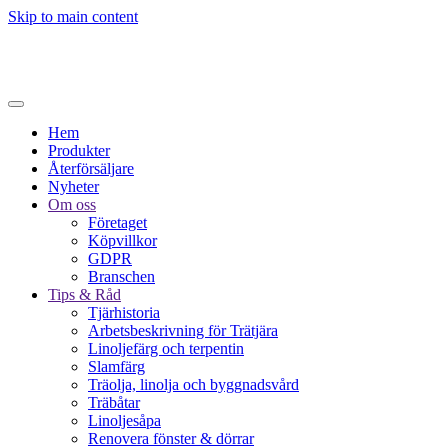
Skip to main content
Hem
Produkter
Återförsäljare
Nyheter
Om oss
Företaget
Köpvillkor
GDPR
Branschen
Tips & Råd
Tjärhistoria
Arbetsbeskrivning för Trätjära
Linoljefärg och terpentin
Slamfärg
Träolja, linolja och byggnadsvård
Träbåtar
Linoljesåpa
Renovera fönster & dörrar