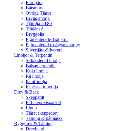
Furutjära
Båtsmörja
Övriga Tjäror
Bryggsmörja
Tjärolja 20/80
Trätjära A
Bryggolja
Pigmenterade Trätjäror
Pigmenterad roslagsmahogny
Silvertjära-Silvergrå
Linoljor & Terpentin
Soloxiderad linolja
Balsamterpentin
Kokt linolja
Rå linolja
Paraffinolja
Kinesisk tungolja
Drev & Beck
Skeppsfilt
Fill-it epoxispackel
Lignu
Tjärat skeppsdrev
Tätning & nåtmassa
Byggdrev & Tätning
Drevband