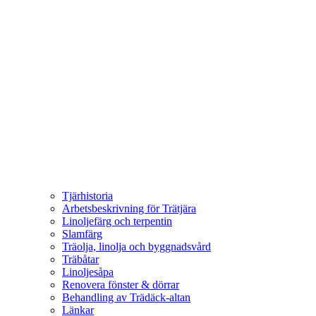
Tjärhistoria
Arbetsbeskrivning för Trätjära
Linoljefärg och terpentin
Slamfärg
Träolja, linolja och byggnadsvård
Träbåtar
Linoljesåpa
Renovera fönster & dörrar
Behandling av Trädäck-altan
Länkar