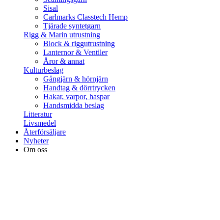
Sisal
Carlmarks Classtech Hemp
Tjärade syntetgarn
Rigg & Marin utrustning
Block & riggutrustning
Lanternor & Ventiler
Åror & annat
Kulturbeslag
Gångjärn & hörnjärn
Handtag & dörrtrycken
Hakar, varpor, haspar
Handsmidda beslag
Litteratur
Livsmedel
Återförsäljare
Nyheter
Om oss