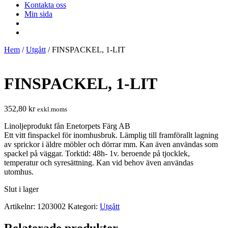
Kontakta oss
Min sida
Hem
/
Utgått
/ FINSPACKEL, 1-LIT
FINSPACKEL, 1-LIT
352,80
kr
exkl.moms
Linoljeprodukt fån Enetorpets Färg AB
Ett vitt finspackel för inomhusbruk. Lämplig till framförallt lagning
av sprickor i äldre möbler och dörrar mm. Kan även användas som
spackel på väggar. Torktid: 48h- 1v. beroende på tjocklek,
temperatur och syresättning. Kan vid behov även användas
utomhus.
Slut i lager
Artikelnr:
1203002
Kategori:
Utgått
Relaterade produkter