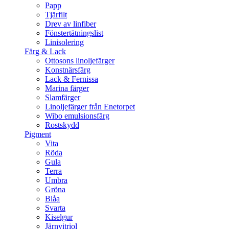
Papp
Tjärfilt
Drev av linfiber
Fönstertätningslist
Linisolering
Färg & Lack
Ottosons linoljefärger
Konstnärsfärg
Lack & Fernissa
Marina färger
Slamfärger
Linoljefärger från Enetorpet
Wibo emulsionsfärg
Rostskydd
Pigment
Vita
Röda
Gula
Terra
Umbra
Gröna
Blåa
Svarta
Kiselgur
Järnvitriol