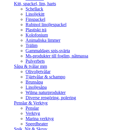
Kitt, spackel, lim, harts
Schellack
Linoljekitt
Finspackel
Rubinol linoljespackel
Plastiskt trä
Kolofonium
Animaliska limmer
Trälim
Gammaldags spis-svärta
Ms-produkter till foglim, nåtmassa
Pulverbets
Såpa & tvålar mm
Olivoljetvålar
Tjärtvålar & schampo
Brunsåpa
Linoljesåpa
Wilma naturprodukter
Diverse rengöring, polering
Penslar & Verktyg
Penslar
Verktyg
Marina verktyg
Speedheater
Spik, Nit & Skruv