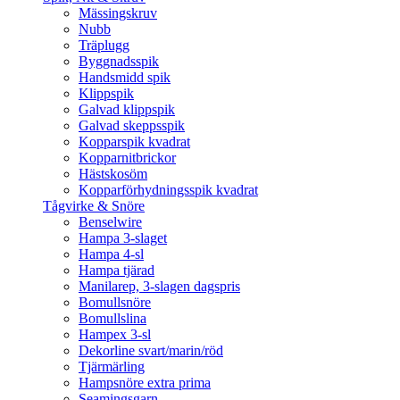
Mässingskruv
Nubb
Träplugg
Byggnadsspik
Handsmidd spik
Klippspik
Galvad klippspik
Galvad skeppsspik
Kopparspik kvadrat
Kopparnitbrickor
Hästskosöm
Kopparförhydningsspik kvadrat
Tågvirke & Snöre
Benselwire
Hampa 3-slaget
Hampa 4-sl
Hampa tjärad
Manilarep, 3-slagen dagspris
Bomullsnöre
Bomullslina
Hampex 3-sl
Dekorline svart/marin/röd
Tjärmärling
Hampsnöre extra prima
Seamingsgarn