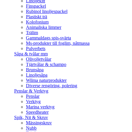
Linoljekitt
Finspackel
Rubinol linoljespackel
Plastiskt trä
Kolofonium
Animaliska limmer
Trälim
Gammaldags spis-svärta
Ms-produkter till foglim, nåtmassa
Pulverbets
Såpa & tvålar mm
Olivoljetvålar
Tjärtvålar & schampo
Brunsåpa
Linoljesåpa
Wilma naturprodukter
Diverse rengöring, polering
Penslar & Verktyg
Penslar
Verktyg
Marina verktyg
Speedheater
Spik, Nit & Skruv
Mässingskruv
Nubb