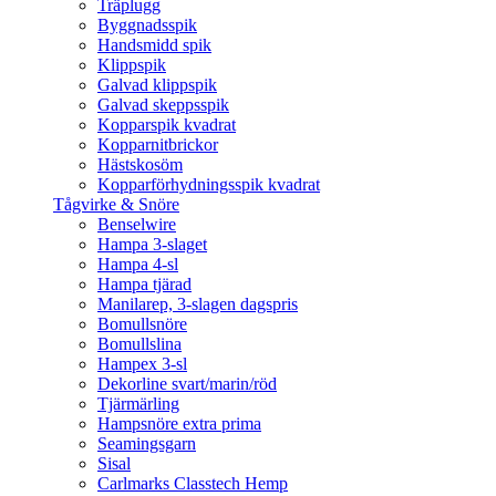
Träplugg
Byggnadsspik
Handsmidd spik
Klippspik
Galvad klippspik
Galvad skeppsspik
Kopparspik kvadrat
Kopparnitbrickor
Hästskosöm
Kopparförhydningsspik kvadrat
Tågvirke & Snöre
Benselwire
Hampa 3-slaget
Hampa 4-sl
Hampa tjärad
Manilarep, 3-slagen dagspris
Bomullsnöre
Bomullslina
Hampex 3-sl
Dekorline svart/marin/röd
Tjärmärling
Hampsnöre extra prima
Seamingsgarn
Sisal
Carlmarks Classtech Hemp