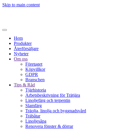
Skip to main content
Hem
Produkter
Återförsäljare
Nyheter
Om oss
Företaget
Köpvillkor
GDPR
Branschen
Tips & Råd
Tjärhistoria
Arbetsbeskrivning för Trätjära
Linoljefärg och terpentin
Slamfärg
Träolja, linolja och byggnadsvård
Träbåtar
Linoljesåpa
Renovera fönster & dörrar