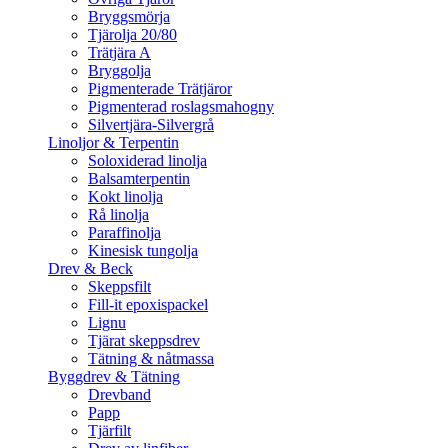
Bryggsmörja
Tjärolja 20/80
Trätjära A
Bryggolja
Pigmenterade Trätjäror
Pigmenterad roslagsmahogny
Silvertjära-Silvergrå
Linoljor & Terpentin
Soloxiderad linolja
Balsamterpentin
Kokt linolja
Rå linolja
Paraffinolja
Kinesisk tungolja
Drev & Beck
Skeppsfilt
Fill-it epoxispackel
Lignu
Tjärat skeppsdrev
Tätning & nåtmassa
Byggdrev & Tätning
Drevband
Papp
Tjärfilt