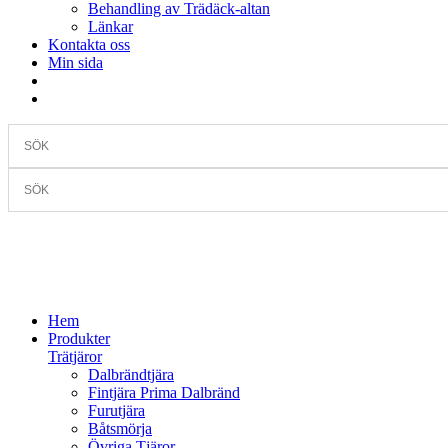
Behandling av Trädäck-altan
Länkar
Kontakta oss
Min sida
Hem
Produkter
Trätjäror
Dalbrändtjära
Fintjära Prima Dalbränd
Furutjära
Båtsmörja
Övriga Tjäror