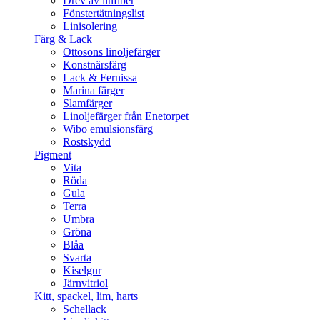
Drev av linfiber
Fönstertätningslist
Linisolering
Färg & Lack
Ottosons linoljefärger
Konstnärsfärg
Lack & Fernissa
Marina färger
Slamfärger
Linoljefärger från Enetorpet
Wibo emulsionsfärg
Rostskydd
Pigment
Vita
Röda
Gula
Terra
Umbra
Gröna
Blåa
Svarta
Kiselgur
Järnvitriol
Kitt, spackel, lim, harts
Schellack