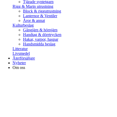
Tjärade syntetgarn
Rigg & Marin utrustning
Block & riggutrustning
Lanternor & Ventiler
Åror & annat
Kulturbeslag
Gångjärn & hörnjärn
Handtag & dörrtrycken
Hakar, varpor, haspar
Handsmidda beslag
Litteratur
Livsmedel
Återförsäljare
Nyheter
Om oss