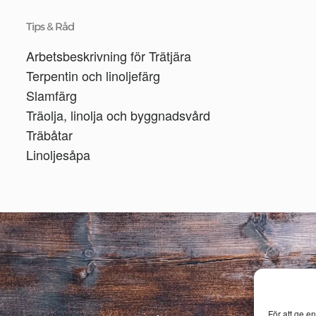
Tips & Råd
Arbetsbeskrivning för Trätjära
Terpentin och linoljefärg
Slamfärg
Träolja, linolja och byggnadsvård
Träbåtar
Linoljesåpa
För att ge e