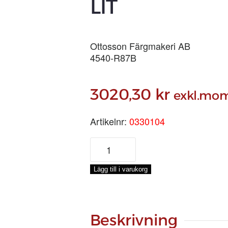
LIT
Ottosson Färgmakeri AB
4540-R87B
3020,30
kr
exkl.mo
Artikelnr:
0330104
LINOLJEFÄRG
KOBOLTBLÅ,
3-
Lägg till i varukorg
LIT
mängd
Beskrivning