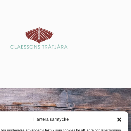
Hantera samtycke
n bra upplevelse använder vi teknik som cookies för att lagra och/eller komma