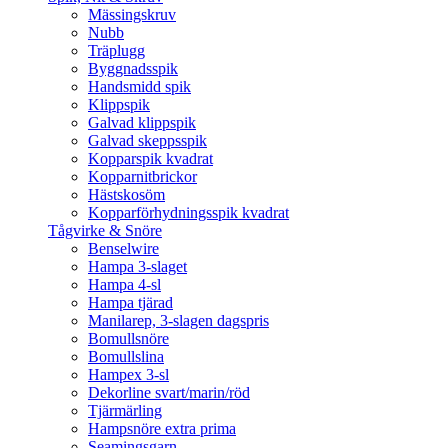
Mässingskruv
Nubb
Träplugg
Byggnadsspik
Handsmidd spik
Klippspik
Galvad klippspik
Galvad skeppsspik
Kopparspik kvadrat
Kopparnitbrickor
Hästskosöm
Kopparförhydningsspik kvadrat
Tågvirke & Snöre
Benselwire
Hampa 3-slaget
Hampa 4-sl
Hampa tjärad
Manilarep, 3-slagen dagspris
Bomullsnöre
Bomullslina
Hampex 3-sl
Dekorline svart/marin/röd
Tjärmärling
Hampsnöre extra prima
Seamingsgarn