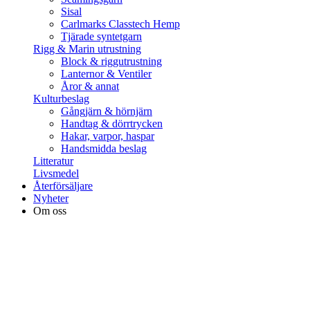
Sisal
Carlmarks Classtech Hemp
Tjärade syntetgarn
Rigg & Marin utrustning
Block & riggutrustning
Lanternor & Ventiler
Åror & annat
Kulturbeslag
Gångjärn & hörnjärn
Handtag & dörrtrycken
Hakar, varpor, haspar
Handsmidda beslag
Litteratur
Livsmedel
Återförsäljare
Nyheter
Om oss