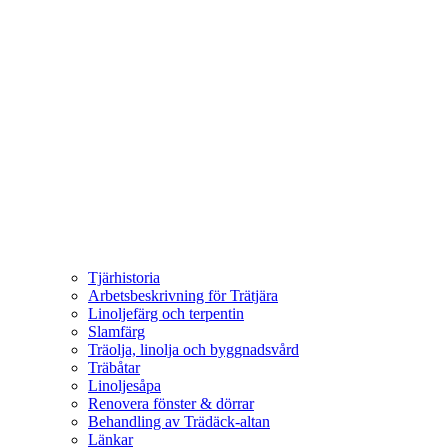
Tjärhistoria
Arbetsbeskrivning för Trätjära
Linoljefärg och terpentin
Slamfärg
Träolja, linolja och byggnadsvård
Träbåtar
Linoljesåpa
Renovera fönster & dörrar
Behandling av Trädäck-altan
Länkar