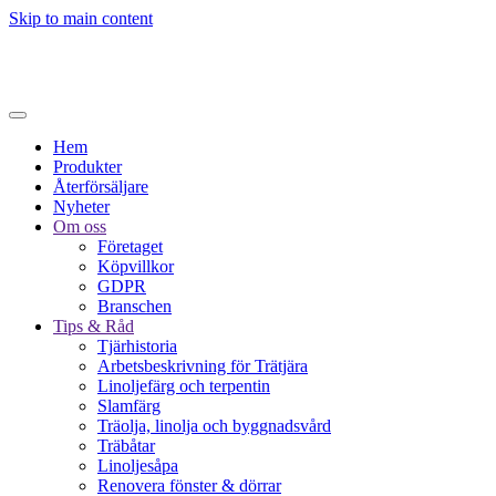
Skip to main content
Hem
Produkter
Återförsäljare
Nyheter
Om oss
Företaget
Köpvillkor
GDPR
Branschen
Tips & Råd
Tjärhistoria
Arbetsbeskrivning för Trätjära
Linoljefärg och terpentin
Slamfärg
Träolja, linolja och byggnadsvård
Träbåtar
Linoljesåpa
Renovera fönster & dörrar