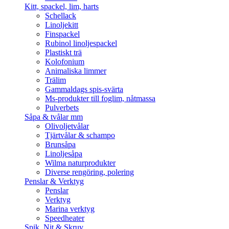
Kitt, spackel, lim, harts
Schellack
Linoljekitt
Finspackel
Rubinol linoljespackel
Plastiskt trä
Kolofonium
Animaliska limmer
Trälim
Gammaldags spis-svärta
Ms-produkter till foglim, nåtmassa
Pulverbets
Såpa & tvålar mm
Olivoljetvålar
Tjärtvålar & schampo
Brunsåpa
Linoljesåpa
Wilma naturprodukter
Diverse rengöring, polering
Penslar & Verktyg
Penslar
Verktyg
Marina verktyg
Speedheater
Spik, Nit & Skruv