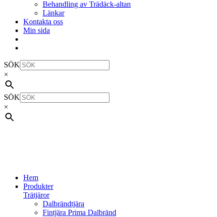
Behandling av Trädäck-altan
Länkar
Kontakta oss
Min sida
SÖK
×
SÖK
×
Hem
Produkter
Trätjäror
Dalbrändtjära
Fintjära Prima Dalbränd