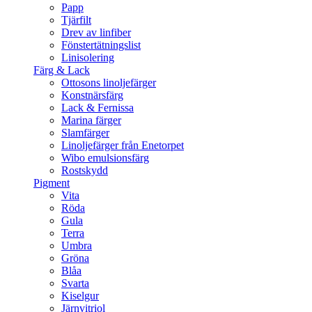
Papp
Tjärfilt
Drev av linfiber
Fönstertätningslist
Linisolering
Färg & Lack
Ottosons linoljefärger
Konstnärsfärg
Lack & Fernissa
Marina färger
Slamfärger
Linoljefärger från Enetorpet
Wibo emulsionsfärg
Rostskydd
Pigment
Vita
Röda
Gula
Terra
Umbra
Gröna
Blåa
Svarta
Kiselgur
Järnvitriol