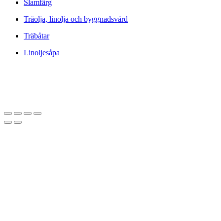
Slamfärg
Träolja, linolja och byggnadsvård
Träbåtar
Linoljesåpa