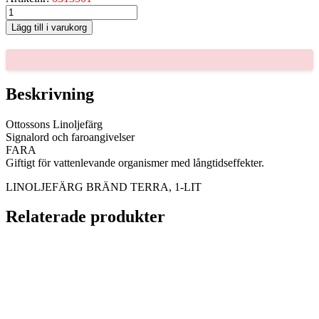
LINOLJEFÄRG
BRÄND
Lägg till i varukorg
TERRA,
1-
LIT
mängd
Beskrivning
Ottossons Linoljefärg
Signalord och faroangivelser
FARA
Giftigt för vattenlevande organismer med långtidseffekter.
LINOLJEFÄRG BRÄND TERRA, 1-LIT
Relaterade produkter