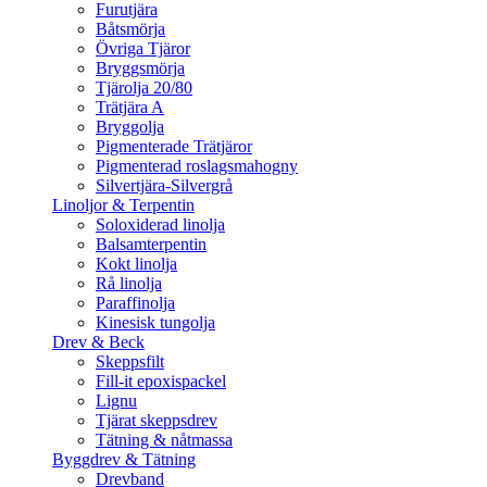
Furutjära
Båtsmörja
Övriga Tjäror
Bryggsmörja
Tjärolja 20/80
Trätjära A
Bryggolja
Pigmenterade Trätjäror
Pigmenterad roslagsmahogny
Silvertjära-Silvergrå
Linoljor & Terpentin
Soloxiderad linolja
Balsamterpentin
Kokt linolja
Rå linolja
Paraffinolja
Kinesisk tungolja
Drev & Beck
Skeppsfilt
Fill-it epoxispackel
Lignu
Tjärat skeppsdrev
Tätning & nåtmassa
Byggdrev & Tätning
Drevband