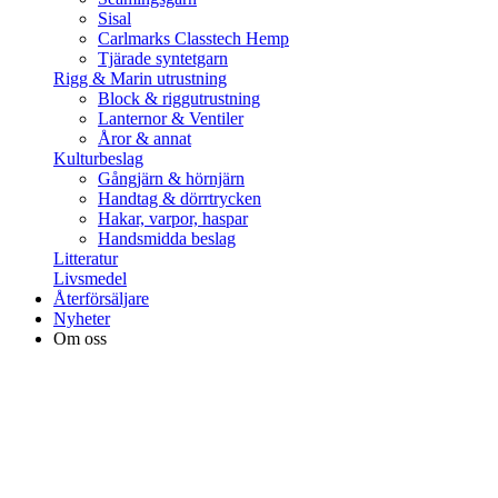
Sisal
Carlmarks Classtech Hemp
Tjärade syntetgarn
Rigg & Marin utrustning
Block & riggutrustning
Lanternor & Ventiler
Åror & annat
Kulturbeslag
Gångjärn & hörnjärn
Handtag & dörrtrycken
Hakar, varpor, haspar
Handsmidda beslag
Litteratur
Livsmedel
Återförsäljare
Nyheter
Om oss