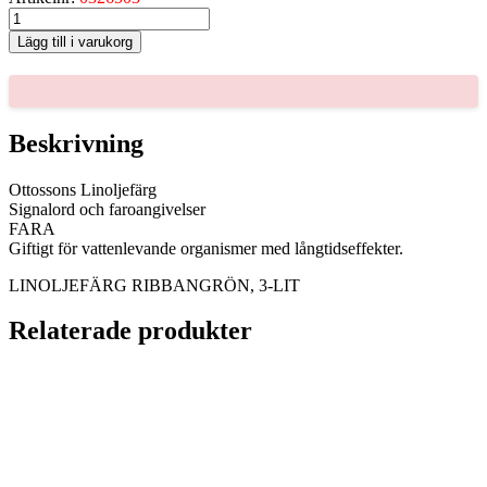
LINOLJEFÄRG
RIBBANGRÖN,
Lägg till i varukorg
3-
LIT
mängd
Beskrivning
Ottossons Linoljefärg
Signalord och faroangivelser
FARA
Giftigt för vattenlevande organismer med långtidseffekter.
LINOLJEFÄRG RIBBANGRÖN, 3-LIT
Relaterade produkter