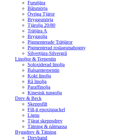
Furutjära
Båtsmörja
Övriga Tjäror
Bryggsmörja
Tjärolja 20/80
Trätjära A
Bryggolja
Pigmenterade Trätjäror
Pigmenterad roslagsmahogny
Silvertjära-Silvergrå
Linoljor & Terpentin
Soloxiderad linolja
Balsamterpentin
Kokt linolja
Rå linolja
Paraffinolja
Kinesisk tungolja
Drev & Beck
Skeppsfilt
Fill-it epoxispackel
Lignu
Tjärat skeppsdrev
Tätning & nåtmassa
Byggdrev & Tätning
Drevband