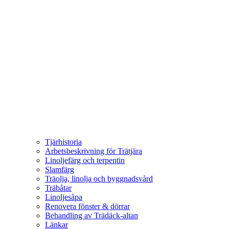
Tjärhistoria
Arbetsbeskrivning för Trätjära
Linoljefärg och terpentin
Slamfärg
Träolja, linolja och byggnadsvård
Träbåtar
Linoljesåpa
Renovera fönster & dörrar
Behandling av Trädäck-altan
Länkar