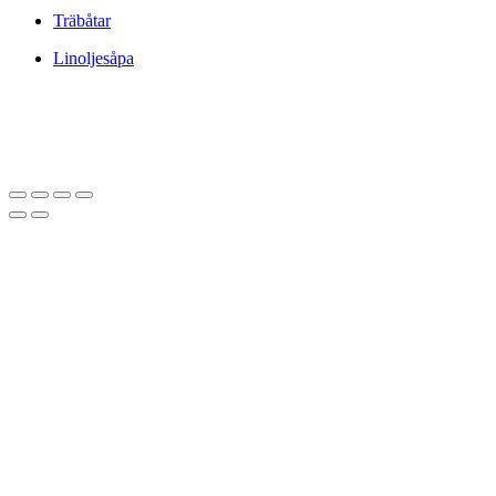
Träbåtar
Linoljesåpa