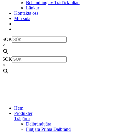
Behandling av Trädäck-altan
Länkar
Kontakta oss
Min sida
SÖK
×
SÖK
×
Hem
Produkter
Trätjäror
Dalbrändtjära
Fintjära Prima Dalbränd