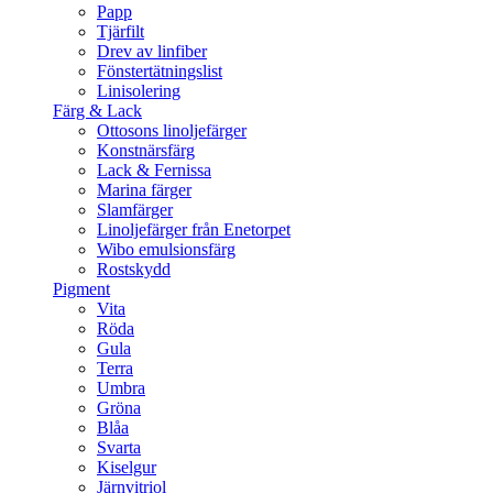
Papp
Tjärfilt
Drev av linfiber
Fönstertätningslist
Linisolering
Färg & Lack
Ottosons linoljefärger
Konstnärsfärg
Lack & Fernissa
Marina färger
Slamfärger
Linoljefärger från Enetorpet
Wibo emulsionsfärg
Rostskydd
Pigment
Vita
Röda
Gula
Terra
Umbra
Gröna
Blåa
Svarta
Kiselgur
Järnvitriol