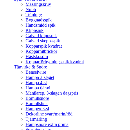
Mässingskruv
Nubb
Träplugg
Byggnadsspik
Handsmidd spik
Klippspik
Galvad klippspik
Galvad skeppsspik
Kopparspik kvadrat
Kopparnitbrickor
Hästskosöm
Kopparförhydningsspik kvadrat
Tågvirke & Snöre
Benselwire
Hampa 3-slaget
Hampa 4-sl
Hampa tjärad
Manilarep, 3-slagen dagspris
Bomullsnöre
Bomullslina
Hampex 3-sl
Dekorline svart/marin/röd
Tjärmärling
Hampsnöre extra prima
Seamingsgarn