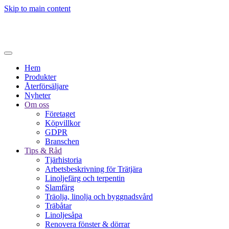
Skip to main content
Hem
Produkter
Återförsäljare
Nyheter
Om oss
Företaget
Köpvillkor
GDPR
Branschen
Tips & Råd
Tjärhistoria
Arbetsbeskrivning för Trätjära
Linoljefärg och terpentin
Slamfärg
Träolja, linolja och byggnadsvård
Träbåtar
Linoljesåpa
Renovera fönster & dörrar