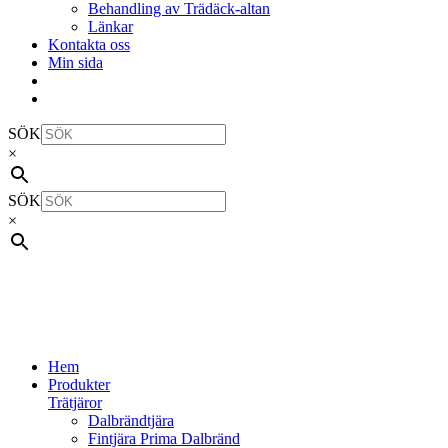
Behandling av Trädäck-altan
Länkar
Kontakta oss
Min sida
SÖK
×
SÖK
×
Hem
Produkter
Trätjäror
Dalbrändtjära
Fintjära Prima Dalbränd