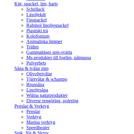
Kitt, spackel, lim, harts
Schellack
Linoljekitt
Finspackel
Rubinol linoljespackel
Plastiskt trä
Kolofonium
Animaliska limmer
Trälim
Gammaldags spis-svärta
Ms-produkter till foglim, nåtmassa
Pulverbets
Såpa & tvålar mm
Olivoljetvålar
Tjärtvålar & schampo
Brunsåpa
Linoljesåpa
Wilma naturprodukter
Diverse rengöring, polering
Penslar & Verktyg
Penslar
Verktyg
Marina verktyg
Speedheater
Spik, Nit & Skruv