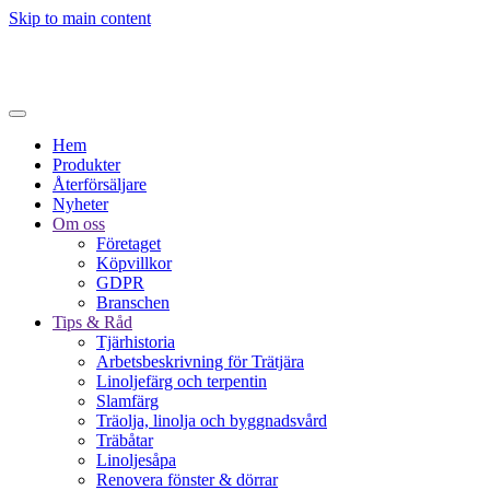
Skip to main content
Hem
Produkter
Återförsäljare
Nyheter
Om oss
Företaget
Köpvillkor
GDPR
Branschen
Tips & Råd
Tjärhistoria
Arbetsbeskrivning för Trätjära
Linoljefärg och terpentin
Slamfärg
Träolja, linolja och byggnadsvård
Träbåtar
Linoljesåpa
Renovera fönster & dörrar