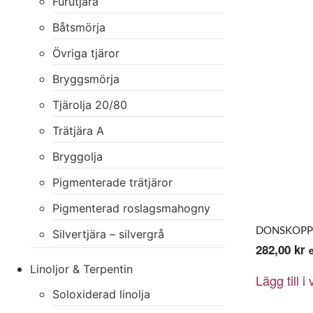
Furutjära
Båtsmörja
Övriga tjäror
Bryggsmörja
Tjärolja 20/80
Trätjära A
Bryggolja
Pigmenterade trätjäror
Pigmenterad roslagsmahogny
DONSKOPP 
Silvertjära – silvergrå
282,00
kr
Linoljor & Terpentin
Lägg till i
Soloxiderad linolja