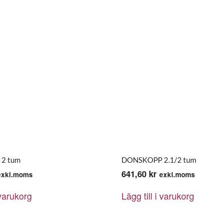
2 tum
DONSKOPP 2.1/2 tum
641,60
kr
exkl.moms
exkl.moms
 varukorg
Lägg till i varukorg