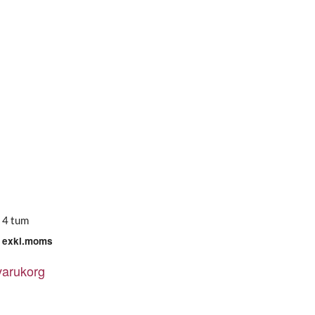
4 tum
exkl.moms
 varukorg