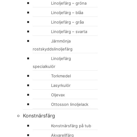
Linoljefärg – gröna
Linoljefärg – blåa
Linoljefärg – gråa
Linoljefärg – svarta
Järnmönja
rostskyddslinoljefärg
Linoljefärg
specialkulör
Torkmedel
Lasyrkulör
Oljevax
Ottosson linoljelack
Konstnärsfärg
Konstnärsfärg på tub
Akvarellfärg