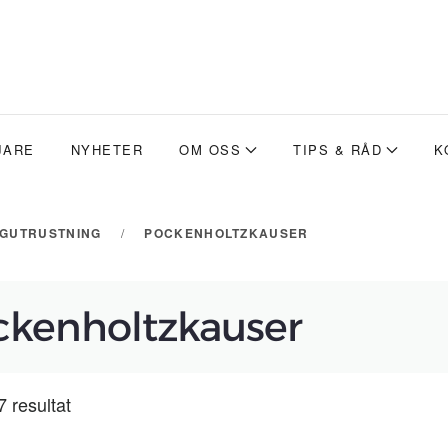
JARE
NYHETER
OM OSS
TIPS & RÅD
K
GGUTRUSTNING
POCKENHOLTZKAUSER
ckenholtzkauser
7 resultat