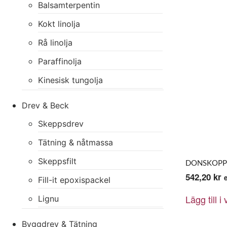
Balsamterpentin
Kokt linolja
Rå linolja
Paraffinolja
Kinesisk tungolja
Drev & Beck
Skeppsdrev
Tätning & nåtmassa
Skeppsfilt
DONSKOPP 
542,20
kr
Fill-it epoxispackel
Lägg till i
Lignu
Byggdrev & Tätning