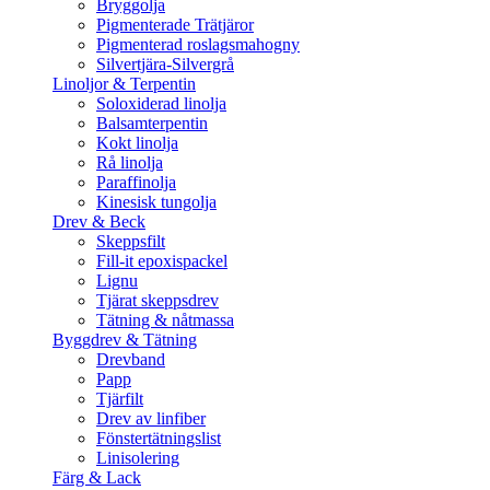
Bryggolja
Pigmenterade Trätjäror
Pigmenterad roslagsmahogny
Silvertjära-Silvergrå
Linoljor & Terpentin
Soloxiderad linolja
Balsamterpentin
Kokt linolja
Rå linolja
Paraffinolja
Kinesisk tungolja
Drev & Beck
Skeppsfilt
Fill-it epoxispackel
Lignu
Tjärat skeppsdrev
Tätning & nåtmassa
Byggdrev & Tätning
Drevband
Papp
Tjärfilt
Drev av linfiber
Fönstertätningslist
Linisolering
Färg & Lack