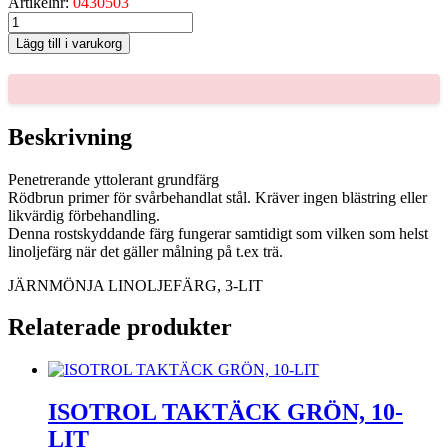
Artikelnr:
0430503
JÄRNMÖNJA
LINOLJEFÄRG,
Lägg till i varukorg
3-
LIT
mängd
Beskrivning
Penetrerande yttolerant grundfärg
Rödbrun primer för svårbehandlat stål. Kräver ingen blästring eller
likvärdig förbehandling.
Denna rostskyddande färg fungerar samtidigt som vilken som helst
linoljefärg när det gäller målning på t.ex trä.
JÄRNMÖNJA LINOLJEFÄRG, 3-LIT
Relaterade produkter
ISOTROL TAKTÄCK GRÖN, 10-
LIT