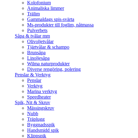
Kolofonium
Animaliska limmer
Trälim
Gammaldags spis-svärta
Ms-produkter till foglim, nåtmassa
Pulverbets
Såpa & tvålar mm
Olivoljetvålar
Tjärtvålar & schampo
Brunsåpa
Linoljesåpa
Wilma naturprodukter
Diverse rengöring, polering
Penslar & Verktyg
Penslar
Verktyg
Marina verktyg
Speedheater
Spik, Nit & Skruv
Mässingskruv
Nubb
Träplugg
Byggnadsspik
Handsmidd spik
Klippspik