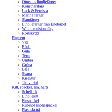
Ottosons linoljefärger
Konstnärsfärg
Lack & Fernissa
Marina färger
Slamfärger
Linoljefärger från Enetorpet
Wibo emulsionsfärg
Rostskydd
Pigment
Vita
Röda
Gula
Terra
Umbra
Gröna
Blåa
Svarta
Kiselgur
Järnvitriol
Kitt, spackel, lim, harts
Schellack
Linoljekitt
Finspackel
Rubinol linoljespackel
Plastiskt trä