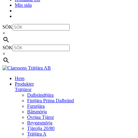
Min sida
SÖK
×
SÖK
×
Hem
Produkter
Trätjäror
Dalbrändtjära
Fintjära Prima Dalbränd
Furutjära
Båtsmörja
Övriga Tjäror
Bryggsmörja
Tjärolja 20/80
Trätjära A