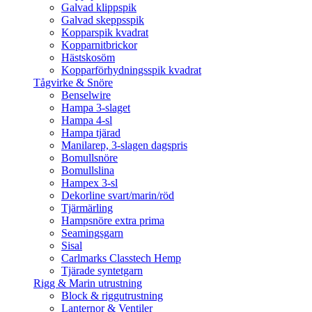
Galvad klippspik
Galvad skeppsspik
Kopparspik kvadrat
Kopparnitbrickor
Hästskosöm
Kopparförhydningsspik kvadrat
Tågvirke & Snöre
Benselwire
Hampa 3-slaget
Hampa 4-sl
Hampa tjärad
Manilarep, 3-slagen dagspris
Bomullsnöre
Bomullslina
Hampex 3-sl
Dekorline svart/marin/röd
Tjärmärling
Hampsnöre extra prima
Seamingsgarn
Sisal
Carlmarks Classtech Hemp
Tjärade syntetgarn
Rigg & Marin utrustning
Block & riggutrustning
Lanternor & Ventiler