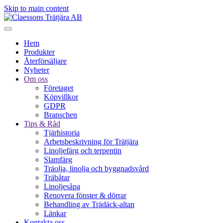
Skip to main content
Hem
Produkter
Återförsäljare
Nyheter
Om oss
Företaget
Köpvillkor
GDPR
Branschen
Tips & Råd
Tjärhistoria
Arbetsbeskrivning för Trätjära
Linoljefärg och terpentin
Slamfärg
Träolja, linolja och byggnadsvård
Träbåtar
Linoljesåpa
Renovera fönster & dörrar
Behandling av Trädäck-altan
Länkar
Kontakta oss