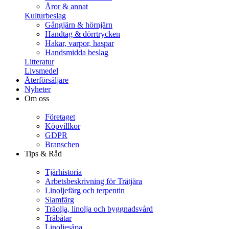
Åror & annat
Kulturbeslag
Gångjärn & hörnjärn
Handtag & dörrtrycken
Hakar, varpor, haspar
Handsmidda beslag
Litteratur
Livsmedel
Återförsäljare
Nyheter
Om oss
Företaget
Köpvillkor
GDPR
Branschen
Tips & Råd
Tjärhistoria
Arbetsbeskrivning för Trätjära
Linoljefärg och terpentin
Slamfärg
Träolja, linolja och byggnadsvård
Träbåtar
Linoljesåpa