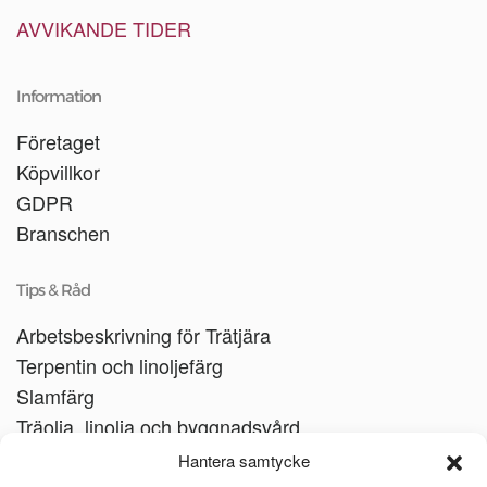
AVVIKANDE TIDER
Information
Företaget
Köpvillkor
GDPR
Branschen
Tips & Råd
Arbetsbeskrivning för Trätjära
Terpentin och linoljefärg
Slamfärg
Träolja, linolja och byggnadsvård
Träbåtar
Hantera samtycke