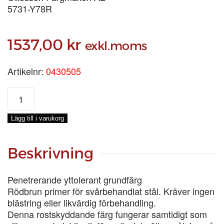
5731-Y78R
1537,00
kr
exkl.moms
Artikelnr:
0430505
JÄRNMÖNJA
LINOLJEFÄRG,
5-
Lägg till i varukorg
LIT
mängd
Beskrivning
Penetrerande yttolerant grundfärg
Rödbrun primer för svårbehandlat stål. Kräver ingen
blästring eller likvärdig förbehandling.
Denna rostskyddande färg fungerar samtidigt som