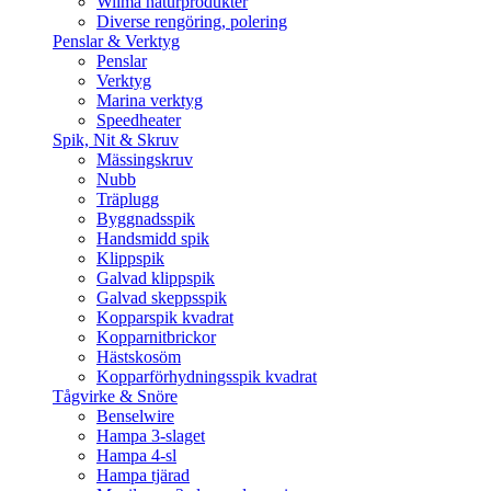
Wilma naturprodukter
Diverse rengöring, polering
Penslar & Verktyg
Penslar
Verktyg
Marina verktyg
Speedheater
Spik, Nit & Skruv
Mässingskruv
Nubb
Träplugg
Byggnadsspik
Handsmidd spik
Klippspik
Galvad klippspik
Galvad skeppsspik
Kopparspik kvadrat
Kopparnitbrickor
Hästskosöm
Kopparförhydningsspik kvadrat
Tågvirke & Snöre
Benselwire
Hampa 3-slaget
Hampa 4-sl
Hampa tjärad