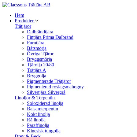
Hem
Produkter
Trätjäror
Dalbrändtjära
Fintjära Prima Dalbränd
Furutjära
Båtsmörja
Övriga Tjäror
Bryggsmörja
Tjärolja 20/80
Trätjära A
Bryggolja
Pigmenterade Trätjäror
Pigmenterad roslagsmahogny
Silvertjära-Silvergrå
Linoljor & Terpentin
Soloxiderad linolja
Balsamterpentin
Kokt linolja
Rå linolja
Paraffinolja
Kinesisk tungolja
Drev & Beck