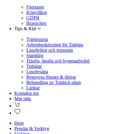
Företaget
Köpvillkor
GDPR
Branschen
Tips & Råd
Tjärhistoria
Arbetsbeskrivning för Trätjära
Linoljefärg och terpentin
Slamfärg
Träolja, linolja och byggnadsvård
Träbåtar
Linoljesåpa
Renovera fönster & dörrar
Behandling av Trädäck-altan
Länkar
Kontakta oss
Min sida
Hem
Penslar & Verktyg
Verktyg