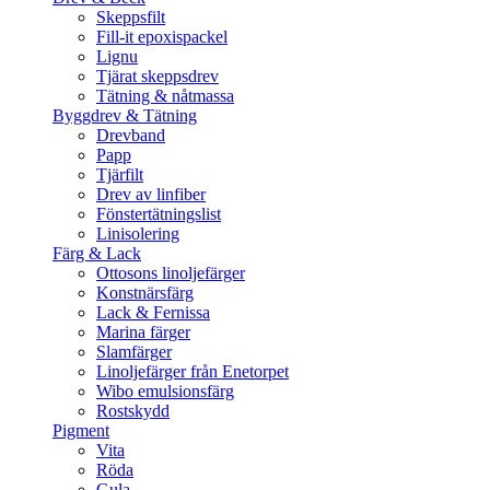
Skeppsfilt
Fill-it epoxispackel
Lignu
Tjärat skeppsdrev
Tätning & nåtmassa
Byggdrev & Tätning
Drevband
Papp
Tjärfilt
Drev av linfiber
Fönstertätningslist
Linisolering
Färg & Lack
Ottosons linoljefärger
Konstnärsfärg
Lack & Fernissa
Marina färger
Slamfärger
Linoljefärger från Enetorpet
Wibo emulsionsfärg
Rostskydd
Pigment
Vita
Röda
Gula