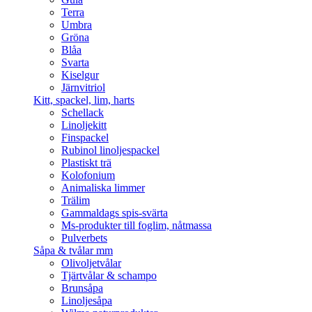
Terra
Umbra
Gröna
Blåa
Svarta
Kiselgur
Järnvitriol
Kitt, spackel, lim, harts
Schellack
Linoljekitt
Finspackel
Rubinol linoljespackel
Plastiskt trä
Kolofonium
Animaliska limmer
Trälim
Gammaldags spis-svärta
Ms-produkter till foglim, nåtmassa
Pulverbets
Såpa & tvålar mm
Olivoljetvålar
Tjärtvålar & schampo
Brunsåpa
Linoljesåpa