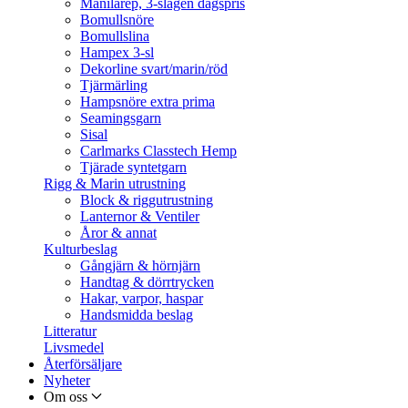
Manilarep, 3-slagen dagspris
Bomullsnöre
Bomullslina
Hampex 3-sl
Dekorline svart/marin/röd
Tjärmärling
Hampsnöre extra prima
Seamingsgarn
Sisal
Carlmarks Classtech Hemp
Tjärade syntetgarn
Rigg & Marin utrustning
Block & riggutrustning
Lanternor & Ventiler
Åror & annat
Kulturbeslag
Gångjärn & hörnjärn
Handtag & dörrtrycken
Hakar, varpor, haspar
Handsmidda beslag
Litteratur
Livsmedel
Återförsäljare
Nyheter
Om oss