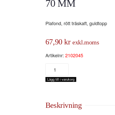
70 MM
Plafond, rött träskaft, guldtopp
67,90
kr
exkl.moms
Artikelnr:
2102045
LACKPENSEL
SVARTBORST
RÖD
Lägg till i varukorg
70
MM
mängd
Beskrivning