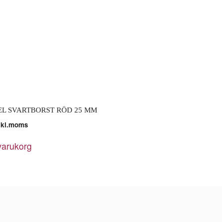
L SVARTBORST RÖD 25 MM
xkl.moms
 varukorg