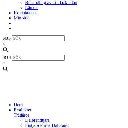
Behandling av Trädäck-altan
Länkar
Kontakta oss
Min sida
SÖK
×
SÖK
×
Hem
Produkter
Trätjäror
Dalbrändtjära
Fintjära Prima Dalbränd