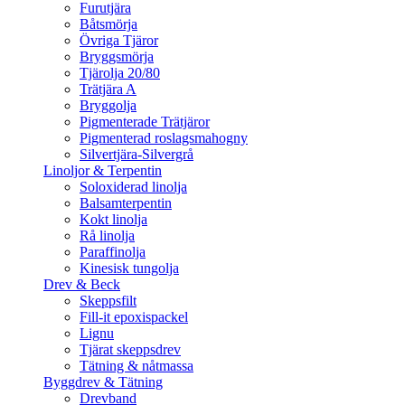
Furutjära
Båtsmörja
Övriga Tjäror
Bryggsmörja
Tjärolja 20/80
Trätjära A
Bryggolja
Pigmenterade Trätjäror
Pigmenterad roslagsmahogny
Silvertjära-Silvergrå
Linoljor & Terpentin
Soloxiderad linolja
Balsamterpentin
Kokt linolja
Rå linolja
Paraffinolja
Kinesisk tungolja
Drev & Beck
Skeppsfilt
Fill-it epoxispackel
Lignu
Tjärat skeppsdrev
Tätning & nåtmassa
Byggdrev & Tätning
Drevband