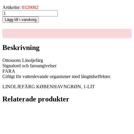
Artikelnr:
0320002
LINOLJEFÄRG
KØBENHAVNGRØN,
Lägg till i varukorg
1-
LIT
mängd
Beskrivning
Ottossons Linoljefärg
Signalord och faroangivelser
FARA
Giftigt för vattenlevande organismer med långtidseffekter.
LINOLJEFÄRG KØBENHAVNGRØN, 1-LIT
Relaterade produkter