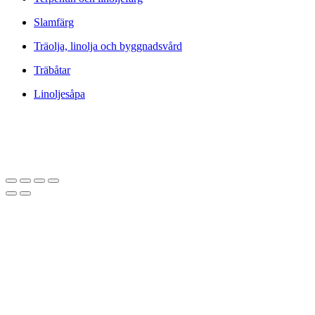
Slamfärg
Träolja, linolja och byggnadsvård
Träbåtar
Linoljesåpa