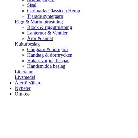
Sisal
Carlmarks Classtech Hemp
Tjärade syntetgarn
Rigg & Marin utrustning
Block & riggutrustning
Lanternor & Ventiler
Åror & annat
Kulturbeslag
Gångjärn & hörnjärn
Handtag & dörrtrycken
Hakar, varpor, haspar
Handsmidda beslag
Litteratur
Livsmedel
Återförsäljare
Nyheter
Om oss