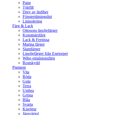
Papp
Tjärfilt
Drev av linfiber
Fönstertätningslist
Linisolering
Färg & Lack
Ottosons linoljefärger
Konstnärsfärg
Lack & Fernissa
Marina färger
Slamfärger
Linoljefärger från Enetorpet
Wibo emulsionsfärg
Rostskydd
Pigment
Vita
Röda
Gula
Terra
Umbra
Gröna
Blåa
Svarta
Kiselgur
Järnvitriol