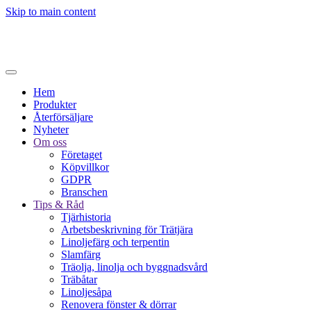
Skip to main content
Hem
Produkter
Återförsäljare
Nyheter
Om oss
Företaget
Köpvillkor
GDPR
Branschen
Tips & Råd
Tjärhistoria
Arbetsbeskrivning för Trätjära
Linoljefärg och terpentin
Slamfärg
Träolja, linolja och byggnadsvård
Träbåtar
Linoljesåpa
Renovera fönster & dörrar