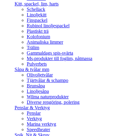
Kitt, spackel, lim, harts
Schellack
Linoljekitt
Finspackel
Rubinol linoljespackel
Plastiskt trä
Kolofonium
Animaliska limmer
Trälim
Gammaldags spis-svärta
Ms-produkter till foglim, nåtmassa
Pulverbets
Såpa & tvålar mm
Olivoljetvålar
Tjärtvålar & schampo
Brunsåpa
Linoljesåpa
Wilma naturprodukter
Diverse rengöring, polering
Penslar & Verktyg
Penslar
Verktyg
Marina verktyg
Speedheater
Spik, Nit & Skruv