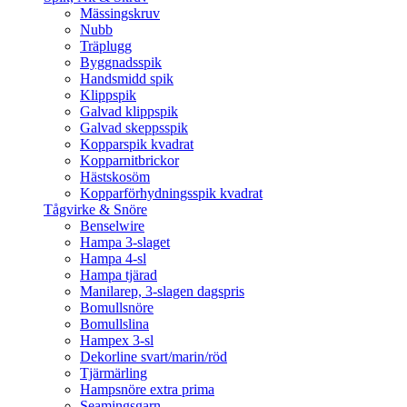
Mässingskruv
Nubb
Träplugg
Byggnadsspik
Handsmidd spik
Klippspik
Galvad klippspik
Galvad skeppsspik
Kopparspik kvadrat
Kopparnitbrickor
Hästskosöm
Kopparförhydningsspik kvadrat
Tågvirke & Snöre
Benselwire
Hampa 3-slaget
Hampa 4-sl
Hampa tjärad
Manilarep, 3-slagen dagspris
Bomullsnöre
Bomullslina
Hampex 3-sl
Dekorline svart/marin/röd
Tjärmärling
Hampsnöre extra prima
Seamingsgarn