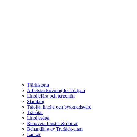
Tjärhistoria
Arbetsbeskrivning för Trätjära
Linoljefärg och terpentin
Slamfärg
Träolja, linolja och byggnadsvård
Träbåtar
Linoljesåpa
Renovera fönster & dörrar
Behandling av Trädäck-altan
Länkar