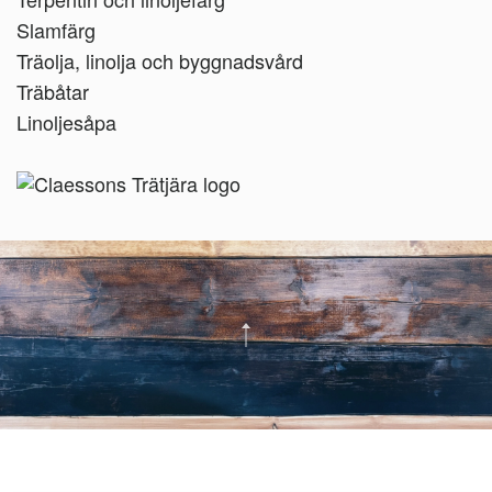
Slamfärg
Träolja, linolja och byggnadsvård
Träbåtar
Linoljesåpa