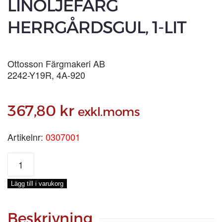
LINOLJEFÄRG
HERRGÅRDSGUL, 1-LIT
Ottosson Färgmakeri AB
2242-Y19R, 4A-920
367,80
kr
exkl.moms
Artikelnr:
0307001
LINOLJEFÄRG
HERRGÅRDSGUL,
1-
Lägg till i varukorg
LIT
mängd
Beskrivning