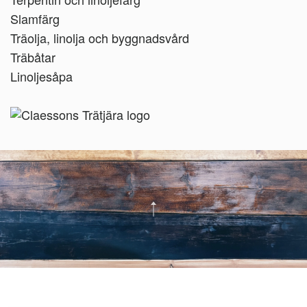
Slamfärg
Träolja, linolja och byggnadsvård
Träbåtar
Linoljesåpa