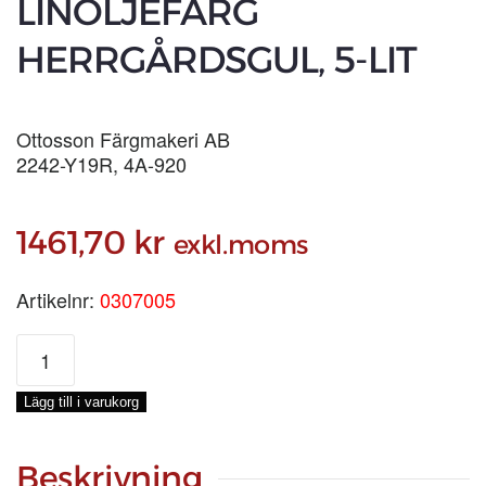
LINOLJEFÄRG
HERRGÅRDSGUL, 5-LIT
Ottosson Färgmakeri AB
2242-Y19R, 4A-920
1461,70
kr
exkl.moms
Artikelnr:
0307005
LINOLJEFÄRG
HERRGÅRDSGUL,
5-
Lägg till i varukorg
LIT
mängd
Beskrivning