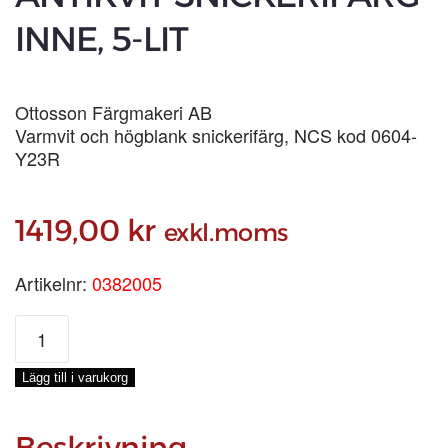
INNE, 5-LIT
Ottosson Färgmakeri AB
Varmvit och högblank snickerifärg, NCS kod 0604-
Y23R
1419,00
kr
exkl.moms
Artikelnr:
0382005
ANTIKVIT
SNICKERIFÄRG
INNE,
Lägg till i varukorg
5-
LIT
mängd
Beskrivning