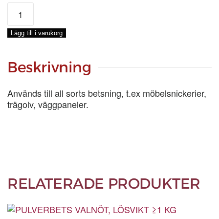
PULVERBETS
VALNÖT,
PÅSE
Lägg till i varukorg
100
G
mängd
Beskrivning
Används till all sorts betsning, t.ex möbelsnickerier,
trägolv, väggpaneler.
RELATERADE PRODUKTER