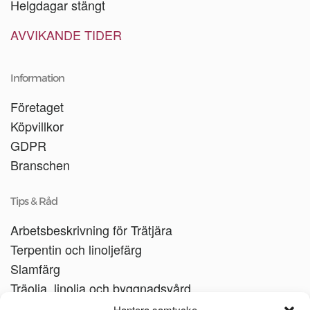
Helgdagar stängt
AVVIKANDE TIDER
Information
Företaget
Köpvillkor
GDPR
Branschen
Tips & Råd
Arbetsbeskrivning för Trätjära
Terpentin och linoljefärg
Slamfärg
Träolja, linolja och byggnadsvård
Träbåtar
Hantera samtycke