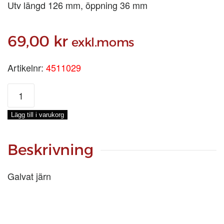
Utv längd 126 mm, öppning 36 mm
69,00
kr
exkl.moms
Artikelnr:
4511029
SCHACKEL
U-
RAK
Lägg till i varukorg
3/4
tum
mängd
Beskrivning
Galvat järn