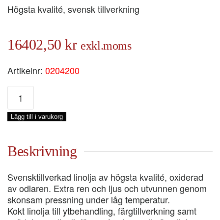
Högsta kvalité, svensk tillverkning
16402,50
kr
exkl.moms
Artikelnr:
0204200
KOKT
LINOLJA
KALLPR
Lägg till i varukorg
PRIMA,
FAT
200-
Beskrivning
LIT/186-
KG
Svensktillverkad linolja av högsta kvalité, oxiderad
mängd
av odlaren. Extra ren och ljus och utvunnen genom
skonsam pressning under låg temperatur.
Kokt linolja till ytbehandling, färgtillverkning samt