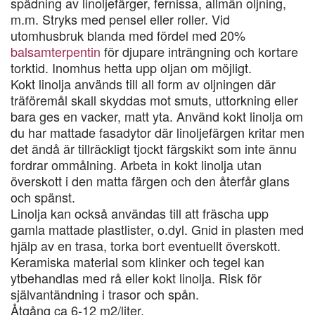
spädning av linoljefärger, fernissa, allmän oljning,
m.m. Stryks med pensel eller roller. Vid
utomhusbruk blanda med fördel med 20%
balsamterpentin
för djupare inträngning och kortare
torktid. Inomhus hetta upp oljan om möjligt.
Kokt linolja används till all form av oljningen där
träföremål skall skyddas mot smuts, uttorkning eller
bara ges en vacker, matt yta. Använd kokt linolja om
du har mattade fasadytor där linoljefärgen kritar men
det ändå är tillräckligt tjockt färgskikt som inte ännu
fordrar ommålning. Arbeta in kokt linolja utan
överskott i den matta färgen och den återfår glans
och spänst.
Linolja kan också användas till att fräscha upp
gamla mattade plastlister, o.dyl. Gnid in plasten med
hjälp av en trasa, torka bort eventuellt överskott.
Keramiska material som klinker och tegel kan
ytbehandlas med rå eller kokt linolja. Risk för
självantändning i trasor och spån.
Åtgång ca 6-12 m2/liter.