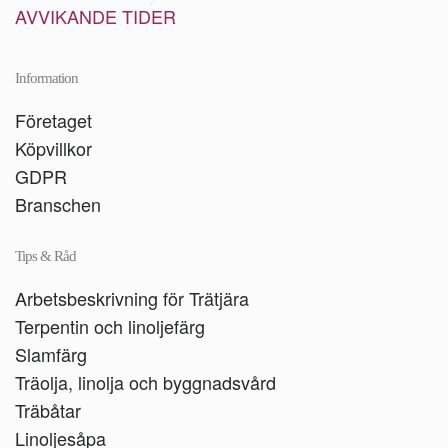
AVVIKANDE TIDER
Information
Företaget
Köpvillkor
GDPR
Branschen
Tips & Råd
Arbetsbeskrivning för Trätjära
Terpentin och linoljefärg
Slamfärg
Träolja, linolja och byggnadsvård
Träbåtar
Linoljesåpa