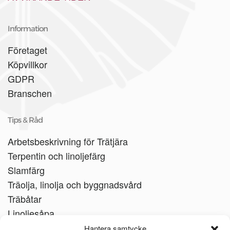
Information
Företaget
Köpvillkor
GDPR
Branschen
Tips & Råd
Arbetsbeskrivning för Trätjära
Terpentin och linoljefärg
Slamfärg
Träolja, linolja och byggnadsvård
Träbåtar
Linoljesåpa
Hantera samtycke