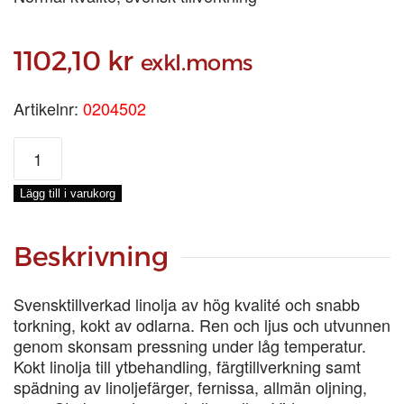
1102,10
kr
exkl.moms
Artikelnr:
0204502
KOKT
LINOLJA
SVE
Lägg till i varukorg
KALLPRESSAD,
12X1-
LIT
Beskrivning
mängd
Svensktillverkad linolja av hög kvalité och snabb
torkning, kokt av odlarna. Ren och ljus och utvunnen
genom skonsam pressning under låg temperatur.
Kokt linolja till ytbehandling, färgtillverkning samt
spädning av linoljefärger, fernissa, allmän oljning,