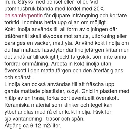
m.m. Stryks med pensel eller roller. Vid
utomhusbruk blanda med fördel med 20%
balsamterpentin
för djupare inträngning och kortare
torktid. Inomhus hetta upp oljan om möjligt.
Kokt linolja används till all form av oljningen där
träföremål skall skyddas mot smuts, uttorkning eller
bara ges en vacker, matt yta. Använd kokt linolja om
du har mattade fasadytor där linoljefärgen kritar men
det ändå är tillräckligt tjockt färgskikt som inte ännu
fordrar ommålning. Arbeta in kokt linolja utan
överskott i den matta färgen och den återfår glans
och spänst.
Linolja kan också användas till att fräscha upp
gamla mattade plastlister, o.dyl. Gnid in plasten med
hjälp av en trasa, torka bort eventuellt överskott.
Keramiska material som klinker och tegel kan
ytbehandlas med rå eller kokt linolja. Risk för
självantändning i trasor och spån.
Åtgång ca 6-12 m2/liter.