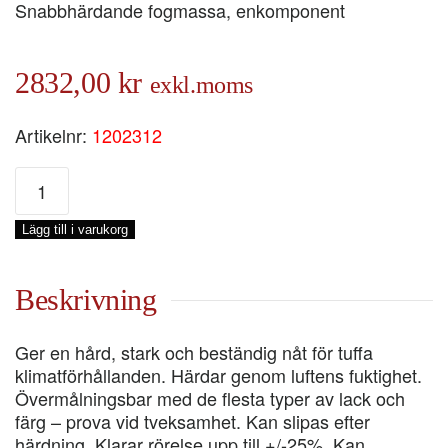
Snabbhärdande fogmassa, enkomponent
2832,00
kr
exkl.moms
Artikelnr:
1202312
GOLVFOG
553
SVART,
Lägg till i varukorg
KRT
12X600-
ML
Beskrivning
mängd
Ger en hård, stark och beständig nåt för tuffa
klimatförhållanden. Härdar genom luftens fuktighet.
Övermålningsbar med de flesta typer av lack och
färg – prova vid tveksamhet. Kan slipas efter
härdning. Klarar rörelse upp till +/-25%. Kan