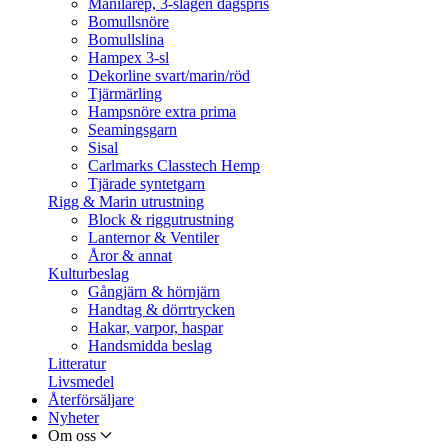
Manilarep, 3-slagen dagspris
Bomullsnöre
Bomullslina
Hampex 3-sl
Dekorline svart/marin/röd
Tjärmärling
Hampsnöre extra prima
Seamingsgarn
Sisal
Carlmarks Classtech Hemp
Tjärade syntetgarn
Rigg & Marin utrustning
Block & riggutrustning
Lanternor & Ventiler
Åror & annat
Kulturbeslag
Gångjärn & hörnjärn
Handtag & dörrtrycken
Hakar, varpor, haspar
Handsmidda beslag
Litteratur
Livsmedel
Återförsäljare
Nyheter
Om oss