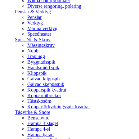
Wilma naturprodukter
Diverse rengöring, polering
Penslar & Verktyg
Penslar
Verktyg
Marina verktyg
Speedheater
Spik, Nit & Skruv
Mässingskruv
Nubb
Träplugg
Byggnadsspik
Handsmidd spik
Klippspik
Galvad klippspik
Galvad skeppsspik
Kopparspik kvadrat
Kopparnitbrickor
Hästskosöm
Kopparförhydningsspik kvadrat
Tågvirke & Snöre
Benselwire
Hampa 3-slaget
Hampa 4-sl
Hampa tjärad