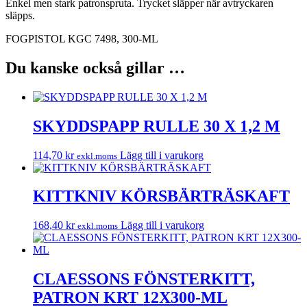
Enkel men stark patronspruta. Trycket släpper när avtryckaren
släpps.
FOGPISTOL KGC 7498, 300-ML
Du kanske också gillar …
SKYDDSPAPP RULLE 30 X 1,2 M
114,70
kr
Lägg till i varukorg
exkl.moms
KITTKNIV KÖRSBÄRTRÄSKAFT
168,40
kr
Lägg till i varukorg
exkl.moms
CLAESSONS FÖNSTERKITT,
PATRON KRT 12X300-ML