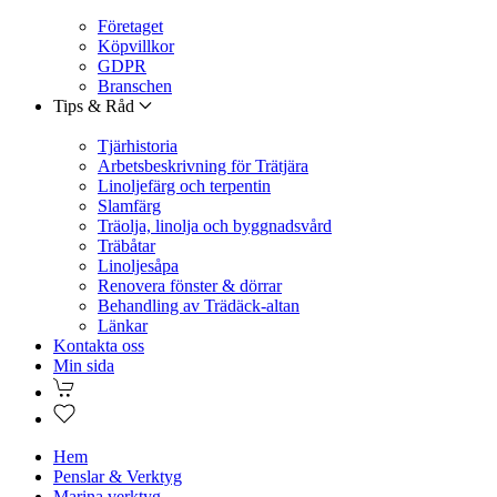
Företaget
Köpvillkor
GDPR
Branschen
Tips & Råd
Tjärhistoria
Arbetsbeskrivning för Trätjära
Linoljefärg och terpentin
Slamfärg
Träolja, linolja och byggnadsvård
Träbåtar
Linoljesåpa
Renovera fönster & dörrar
Behandling av Trädäck-altan
Länkar
Kontakta oss
Min sida
Hem
Penslar & Verktyg
Marina verktyg