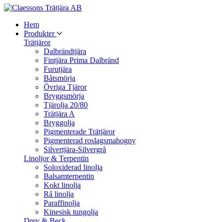
Hem
Produkter
Trätjäror
Dalbrändtjära
Fintjära Prima Dalbränd
Furutjära
Båtsmörja
Övriga Tjäror
Bryggsmörja
Tjärolja 20/80
Trätjära A
Bryggolja
Pigmenterade Trätjäror
Pigmenterad roslagsmahogny
Silvertjära-Silvergrå
Linoljor & Terpentin
Soloxiderad linolja
Balsamterpentin
Kokt linolja
Rå linolja
Paraffinolja
Kinesisk tungolja
Drev & Beck