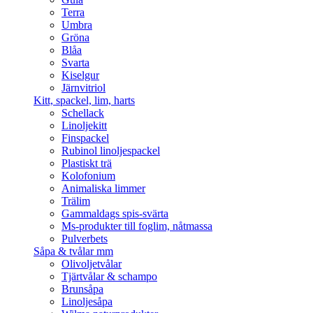
Terra
Umbra
Gröna
Blåa
Svarta
Kiselgur
Järnvitriol
Kitt, spackel, lim, harts
Schellack
Linoljekitt
Finspackel
Rubinol linoljespackel
Plastiskt trä
Kolofonium
Animaliska limmer
Trälim
Gammaldags spis-svärta
Ms-produkter till foglim, nåtmassa
Pulverbets
Såpa & tvålar mm
Olivoljetvålar
Tjärtvålar & schampo
Brunsåpa
Linoljesåpa