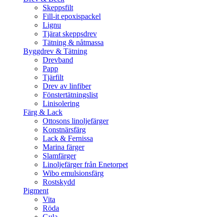
Skeppsfilt
Fill-it epoxispackel
Lignu
Tjärat skeppsdrev
Tätning & nåtmassa
Byggdrev & Tätning
Drevband
Papp
Tjärfilt
Drev av linfiber
Fönstertätningslist
Linisolering
Färg & Lack
Ottosons linoljefärger
Konstnärsfärg
Lack & Fernissa
Marina färger
Slamfärger
Linoljefärger från Enetorpet
Wibo emulsionsfärg
Rostskydd
Pigment
Vita
Röda
Gula