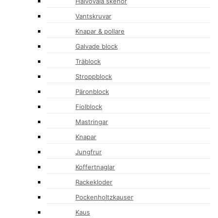
Halvovala skenor
Vantskruvar
Knapar & pollare
Galvade block
Träblock
Stroppblock
Päronblock
Fiolblock
Mastringar
Knapar
Jungfrur
Koffertnaglar
Rackekloder
Pockenholtzkauser
Kaus