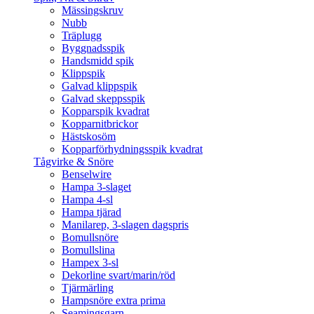
Mässingskruv
Nubb
Träplugg
Byggnadsspik
Handsmidd spik
Klippspik
Galvad klippspik
Galvad skeppsspik
Kopparspik kvadrat
Kopparnitbrickor
Hästskosöm
Kopparförhydningsspik kvadrat
Tågvirke & Snöre
Benselwire
Hampa 3-slaget
Hampa 4-sl
Hampa tjärad
Manilarep, 3-slagen dagspris
Bomullsnöre
Bomullslina
Hampex 3-sl
Dekorline svart/marin/röd
Tjärmärling
Hampsnöre extra prima
Seamingsgarn