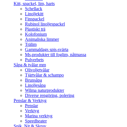
Kitt, spackel, lim, harts
Schellack
Linoljekitt
Finspackel
Rubinol linoljespackel
Plastiskt trä
Kolofonium
Animaliska limmer
Trälim
Gammaldags spis-svärta
Ms-produkter till foglim, nåtmassa
Pulverbets
Såpa & tvålar mm
Olivoljetvålar
Tjärtvålar & schampo
Brunsåpa
Linoljesåpa
Wilma naturprodukter
Diverse rengöring, polering
Penslar & Verktyg
Penslar
Verktyg
Marina verktyg
Speedheater
Spik, Nit & Skruv