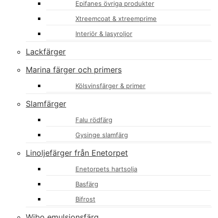
Epifanes övriga produkter
Xtreemcoat & xtreemprime
Interiör & lasyroljor
Lackfärger
Marina färger och primers
Kölsvinsfärger & primer
Slamfärger
Falu rödfärg
Gysinge slamfärg
Linoljefärger från Enetorpet
Enetorpets hartsolja
Basfärg
Bifrost
Wibo emulsionsfärg