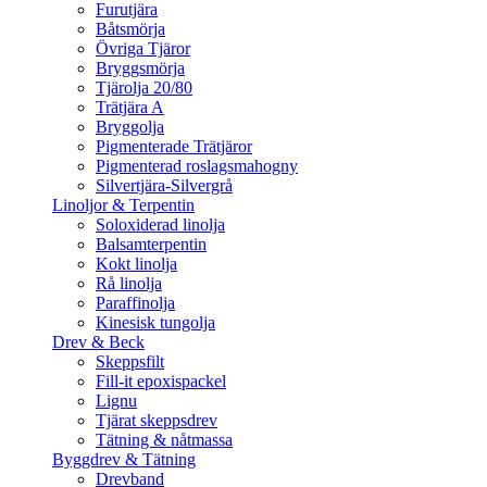
Furutjära
Båtsmörja
Övriga Tjäror
Bryggsmörja
Tjärolja 20/80
Trätjära A
Bryggolja
Pigmenterade Trätjäror
Pigmenterad roslagsmahogny
Silvertjära-Silvergrå
Linoljor & Terpentin
Soloxiderad linolja
Balsamterpentin
Kokt linolja
Rå linolja
Paraffinolja
Kinesisk tungolja
Drev & Beck
Skeppsfilt
Fill-it epoxispackel
Lignu
Tjärat skeppsdrev
Tätning & nåtmassa
Byggdrev & Tätning
Drevband