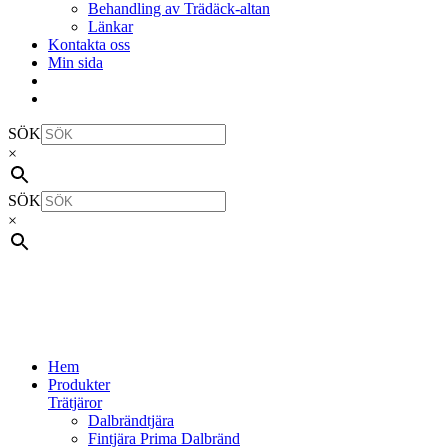
Behandling av Trädäck-altan
Länkar
Kontakta oss
Min sida
SÖK
×
SÖK
×
Hem
Produkter
Trätjäror
Dalbrändtjära
Fintjära Prima Dalbränd