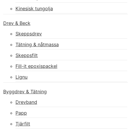
Kinesisk tungolja
Drev & Beck
Skeppsdrev
Tätning & nåtmassa
Skeppsfilt
Fill-it epoxispackel
Lignu
Byggdrev & Tätning
Drevband
Papp
Tjärfilt