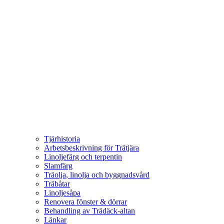
Tjärhistoria
Arbetsbeskrivning för Trätjära
Linoljefärg och terpentin
Slamfärg
Träolja, linolja och byggnadsvård
Träbåtar
Linoljesåpa
Renovera fönster & dörrar
Behandling av Trädäck-altan
Länkar