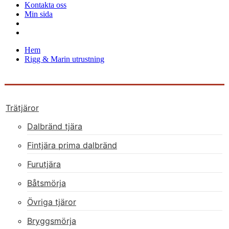
Kontakta oss
Min sida
Hem
Rigg & Marin utrustning
Trätjäror
Dalbränd tjära
Fintjära prima dalbränd
Furutjära
Båtsmörja
Övriga tjäror
Bryggsmörja