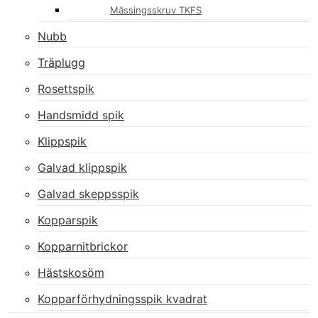
Mässingsskruv TKFS
Nubb
Träplugg
Rosettspik
Handsmidd spik
Klippspik
Galvad klippspik
Galvad skeppsspik
Kopparspik
Kopparnitbrickor
Hästskosöm
Kopparförhydningsspik kvadrat