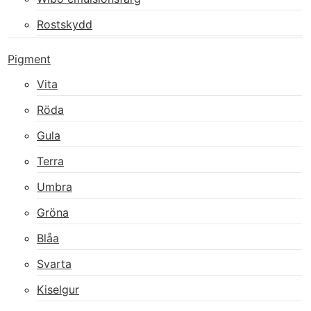
Rostskydd
Pigment
Vita
Röda
Gula
Terra
Umbra
Gröna
Blåa
Svarta
Kiselgur