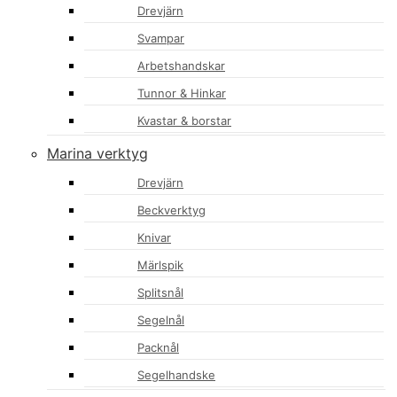
Drevjärn
Svampar
Arbetshandskar
Tunnor & Hinkar
Kvastar & borstar
Marina verktyg
Drevjärn
Beckverktyg
Knivar
Märlspik
Splitsnål
Segelnål
Packnål
Segelhandske