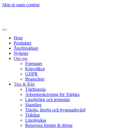
Skip to main content
Hem
Produkter
Återförsäljare
Nyheter
Om oss
Företaget
Köpvillkor
GDPR
Branschen
Tips & Råd
Tjärhistoria
Arbetsbeskrivning för Trätjära
Linoljefärg och terpentin
Slamfärg
Träolja, linolja och byggnadsvård
Träbåtar
Linoljesåpa
Renovera fönster & dörrar