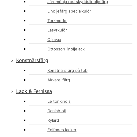
Järnmönja rostskyddslinoljefärg
Linoljefärg specialkulör
Torkmedel
Lasyrkulör
Oljevax
Ottosson linoljelack
Konstnärsfärg
Konstnärsfärg på tub
Akvarellfärg
Lack & Fernissa
Le tonkinois
Danish oil
Rylard
Epifanes lacker