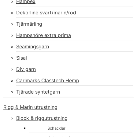
Hampex
Dekorline svart/marin/röd
Tjärmärling
Hampsnöre extra prima
Seamingsgarn
Sisal
Div garn
Carlmarks Classtech Hemp
Tjärade syntetgarn
Rigg & Marin utrustning
Block & riggutrustning
Schacklar