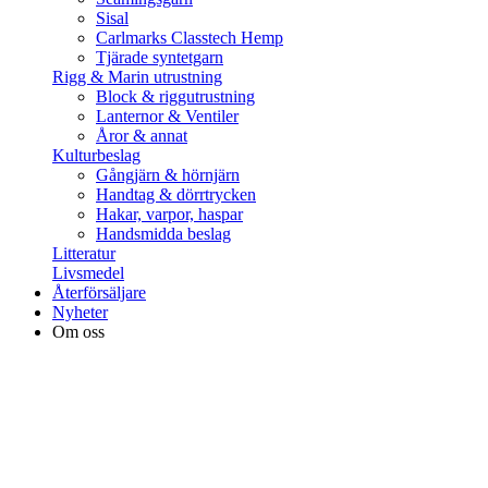
Sisal
Carlmarks Classtech Hemp
Tjärade syntetgarn
Rigg & Marin utrustning
Block & riggutrustning
Lanternor & Ventiler
Åror & annat
Kulturbeslag
Gångjärn & hörnjärn
Handtag & dörrtrycken
Hakar, varpor, haspar
Handsmidda beslag
Litteratur
Livsmedel
Återförsäljare
Nyheter
Om oss