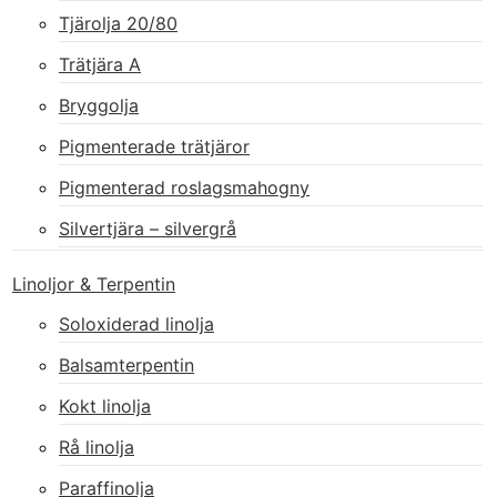
Tjärolja 20/80
Trätjära A
Bryggolja
Pigmenterade trätjäror
Pigmenterad roslagsmahogny
Silvertjära – silvergrå
Linoljor & Terpentin
Soloxiderad linolja
Balsamterpentin
Kokt linolja
Rå linolja
Paraffinolja