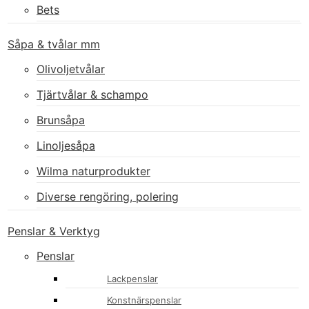
Bets
Såpa & tvålar mm
Olivoljetvålar
Tjärtvålar & schampo
Brunsåpa
Linoljesåpa
Wilma naturprodukter
Diverse rengöring, polering
Penslar & Verktyg
Penslar
Lackpenslar
Konstnärspenslar