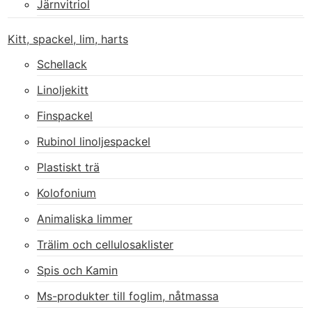
Järnvitriol
Kitt, spackel, lim, harts
Schellack
Linoljekitt
Finspackel
Rubinol linoljespackel
Plastiskt trä
Kolofonium
Animaliska limmer
Trälim och cellulosaklister
Spis och Kamin
Ms-produkter till foglim, nåtmassa