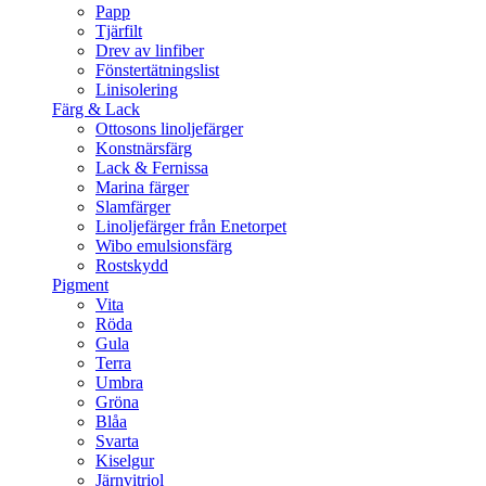
Papp
Tjärfilt
Drev av linfiber
Fönstertätningslist
Linisolering
Färg & Lack
Ottosons linoljefärger
Konstnärsfärg
Lack & Fernissa
Marina färger
Slamfärger
Linoljefärger från Enetorpet
Wibo emulsionsfärg
Rostskydd
Pigment
Vita
Röda
Gula
Terra
Umbra
Gröna
Blåa
Svarta
Kiselgur
Järnvitriol