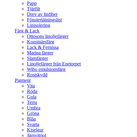
Papp
Tjärfilt
Drev av linfiber
Fönstertätningslist
Linisolering
Färg & Lack
Ottosons linoljefärger
Konstnärsfärg
Lack & Fernissa
Marina färger
Slamfärger
Linoljefärger från Enetorpet
Wibo emulsionsfärg
Rostskydd
Pigment
Vita
Röda
Gula
Terra
Umbra
Gröna
Blåa
Svarta
Kiselgur
Järnvitriol