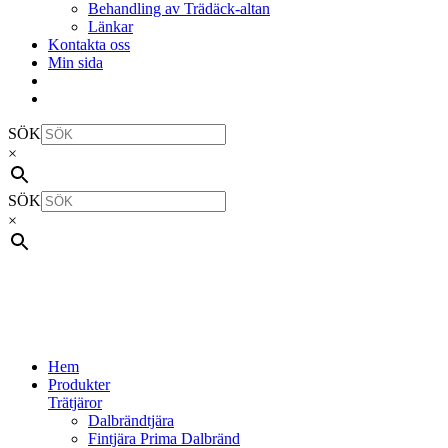
Behandling av Trädäck-altan
Länkar
Kontakta oss
Min sida
SÖK
×
SÖK
×
Hem
Produkter
Trätjäror
Dalbrändtjära
Fintjära Prima Dalbränd