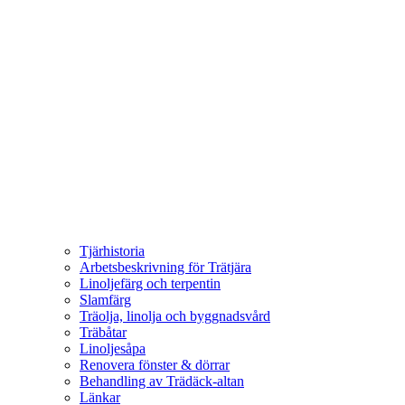
Tjärhistoria
Arbetsbeskrivning för Trätjära
Linoljefärg och terpentin
Slamfärg
Träolja, linolja och byggnadsvård
Träbåtar
Linoljesåpa
Renovera fönster & dörrar
Behandling av Trädäck-altan
Länkar