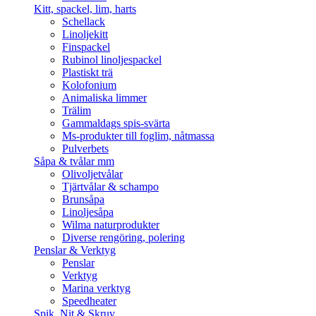
Kitt, spackel, lim, harts
Schellack
Linoljekitt
Finspackel
Rubinol linoljespackel
Plastiskt trä
Kolofonium
Animaliska limmer
Trälim
Gammaldags spis-svärta
Ms-produkter till foglim, nåtmassa
Pulverbets
Såpa & tvålar mm
Olivoljetvålar
Tjärtvålar & schampo
Brunsåpa
Linoljesåpa
Wilma naturprodukter
Diverse rengöring, polering
Penslar & Verktyg
Penslar
Verktyg
Marina verktyg
Speedheater
Spik, Nit & Skruv