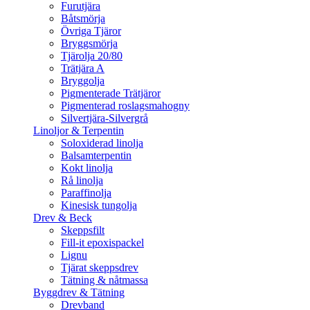
Furutjära
Båtsmörja
Övriga Tjäror
Bryggsmörja
Tjärolja 20/80
Trätjära A
Bryggolja
Pigmenterade Trätjäror
Pigmenterad roslagsmahogny
Silvertjära-Silvergrå
Linoljor & Terpentin
Soloxiderad linolja
Balsamterpentin
Kokt linolja
Rå linolja
Paraffinolja
Kinesisk tungolja
Drev & Beck
Skeppsfilt
Fill-it epoxispackel
Lignu
Tjärat skeppsdrev
Tätning & nåtmassa
Byggdrev & Tätning
Drevband