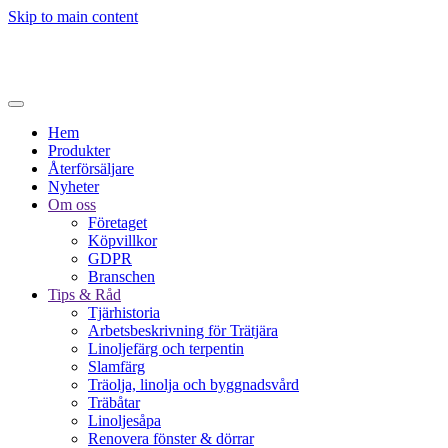
Skip to main content
Hem
Produkter
Återförsäljare
Nyheter
Om oss
Företaget
Köpvillkor
GDPR
Branschen
Tips & Råd
Tjärhistoria
Arbetsbeskrivning för Trätjära
Linoljefärg och terpentin
Slamfärg
Träolja, linolja och byggnadsvård
Träbåtar
Linoljesåpa
Renovera fönster & dörrar