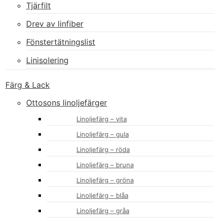
Tjärfilt
Drev av linfiber
Fönstertätningslist
Linisolering
Färg & Lack
Ottosons linoljefärger
Linoljefärg – vita
Linoljefärg – gula
Linoljefärg – röda
Linoljefärg – bruna
Linoljefärg – gröna
Linoljefärg – blåa
Linoljefärg – gråa