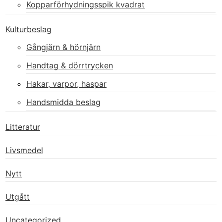
Kopparförhydningsspik kvadrat
Kulturbeslag
Gångjärn & hörnjärn
Handtag & dörrtrycken
Hakar, varpor, haspar
Handsmidda beslag
Litteratur
Livsmedel
Nytt
Utgått
Uncategorized