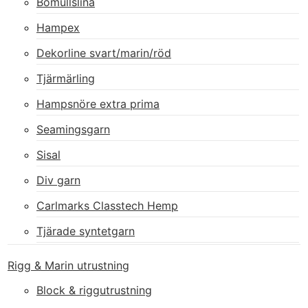
Bomullslina
Hampex
Dekorline svart/marin/röd
Tjärmärling
Hampsnöre extra prima
Seamingsgarn
Sisal
Div garn
Carlmarks Classtech Hemp
Tjärade syntetgarn
Rigg & Marin utrustning
Block & riggutrustning