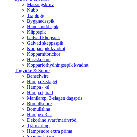
Mässingskruv
Nubb
Träplugg
Byggnadsspik
Handsmidd spik
Klippspik
Galvad klippspik
Galvad skeppsspik
Kopparspik kvadrat
Kopparnitbrickor
Hästskosöm
Kopparförhydningsspik kvadrat
Tågvirke & Snöre
Benselwire
Hampa 3-slaget
Hampa 4-sl
Hampa tjärad
Manilarep, 3-slagen dagspris
Bomullsnöre
Bomullslina
Hampex 3-sl
Dekorline svart/marin/röd
Tjärmärling
Hampsnöre extra prima
Seamingsgarn