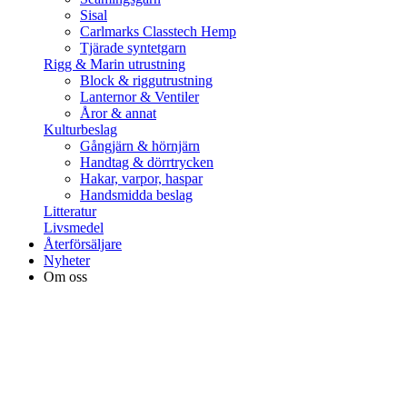
Sisal
Carlmarks Classtech Hemp
Tjärade syntetgarn
Rigg & Marin utrustning
Block & riggutrustning
Lanternor & Ventiler
Åror & annat
Kulturbeslag
Gångjärn & hörnjärn
Handtag & dörrtrycken
Hakar, varpor, haspar
Handsmidda beslag
Litteratur
Livsmedel
Återförsäljare
Nyheter
Om oss