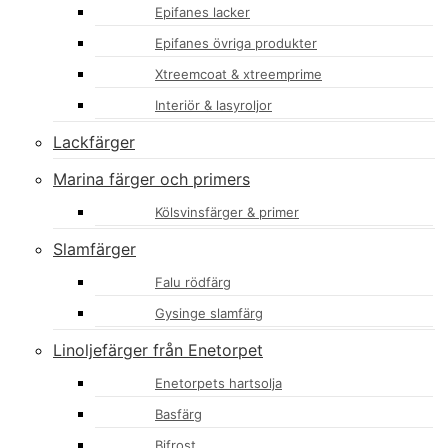
Epifanes lacker
Epifanes övriga produkter
Xtreemcoat & xtreemprime
Interiör & lasyroljor
Lackfärger
Marina färger och primers
Kölsvinsfärger & primer
Slamfärger
Falu rödfärg
Gysinge slamfärg
Linoljefärger från Enetorpet
Enetorpets hartsolja
Basfärg
Bifrost