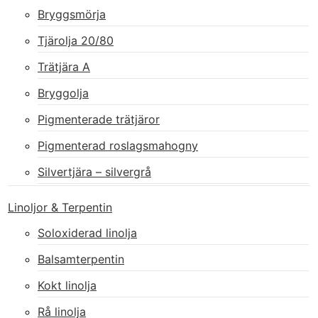
Bryggsmörja
Tjärolja 20/80
Trätjära A
Bryggolja
Pigmenterade trätjäror
Pigmenterad roslagsmahogny
Silvertjära – silvergrå
Linoljor & Terpentin
Soloxiderad linolja
Balsamterpentin
Kokt linolja
Rå linolja