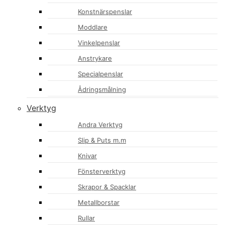
Konstnärspenslar
Moddlare
Vinkelpenslar
Anstrykare
Specialpenslar
Ådringsmålning
Verktyg
Andra Verktyg
Slip & Puts m.m
Knivar
Fönsterverktyg
Skrapor & Spacklar
Metallborstar
Rullar