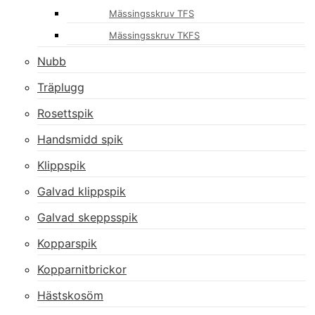
Mässingsskruv TFS
Mässingsskruv TKFS
Nubb
Träplugg
Rosettspik
Handsmidd spik
Klippspik
Galvad klippspik
Galvad skeppsspik
Kopparspik
Kopparnitbrickor
Hästskosöm