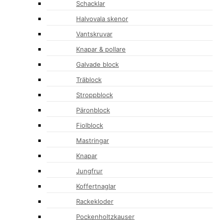
Schacklar
Halvovala skenor
Vantskruvar
Knapar & pollare
Galvade block
Träblock
Stroppblock
Päronblock
Fiolblock
Mastringar
Knapar
Jungfrur
Koffertnaglar
Rackekloder
Pockenholtzkauser