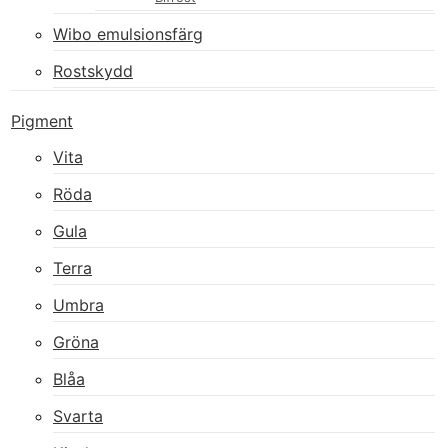
Wibo emulsionsfärg
Rostskydd
Pigment
Vita
Röda
Gula
Terra
Umbra
Gröna
Blåa
Svarta