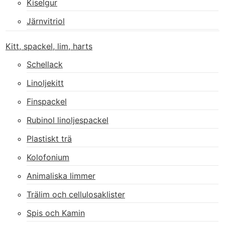
Kiselgur
Järnvitriol
Kitt, spackel, lim, harts
Schellack
Linoljekitt
Finspackel
Rubinol linoljespackel
Plastiskt trä
Kolofonium
Animaliska limmer
Trälim och cellulosaklister
Spis och Kamin