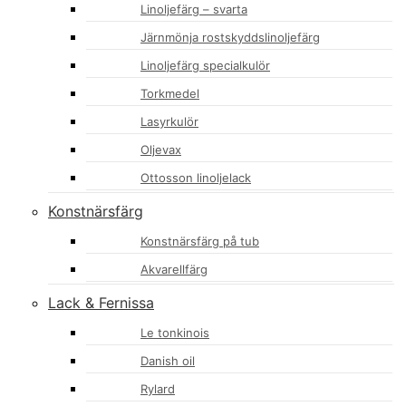
Linoljefärg – svarta
Järnmönja rostskyddslinoljefärg
Linoljefärg specialkulör
Torkmedel
Lasyrkulör
Oljevax
Ottosson linoljelack
Konstnärsfärg
Konstnärsfärg på tub
Akvarellfärg
Lack & Fernissa
Le tonkinois
Danish oil
Rylard