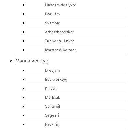
Handsmidda yxor
Drevjärn
Svampar
Arbetshandskar
Tunnor & Hinkar
Kvastar & borstar
Marina verktyg
Drevjärn
Beckverktyg
Knivar
Märlspik
Splitsnål
Segelnål
Packnål