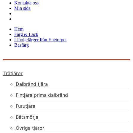
Kontakta oss
Min sida
Hem
Färg & Lack
Linoljefärger från Enetorpet
Basfärg
Trätjäror
Dalbränd tjära
Fintjära prima dalbränd
Furutjära
Båtsmörja
Övriga tjäror