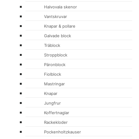
Halvovala skenor
Vantskruvar
Knapar & pollare
Galvade block
Träblock
Stroppblock
Päronblock
Fiolblock
Mastringar
Knapar
Jungfrur
Koffertnaglar
Rackekloder
Pockenholtzkauser