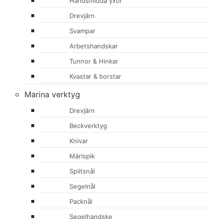
Handsmidda yxor
Drevjärn
Svampar
Arbetshandskar
Tunnor & Hinkar
Kvastar & borstar
Marina verktyg
Drevjärn
Beckverktyg
Knivar
Märlspik
Splitsnål
Segelnål
Packnål
Segelhandske