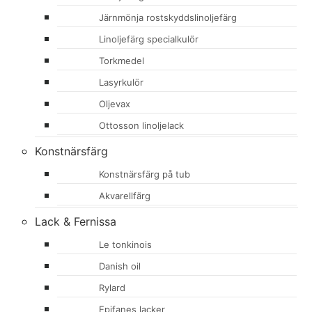
Järnmönja rostskyddslinoljefärg
Linoljefärg specialkulör
Torkmedel
Lasyrkulör
Oljevax
Ottosson linoljelack
Konstnärsfärg
Konstnärsfärg på tub
Akvarellfärg
Lack & Fernissa
Le tonkinois
Danish oil
Rylard
Epifanes lacker