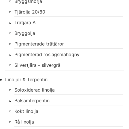
Bryggsmörja
Tjärolja 20/80
Trätjära A
Bryggolja
Pigmenterade trätjäror
Pigmenterad roslagsmahogny
Silvertjära – silvergrå
Linoljor & Terpentin
Soloxiderad linolja
Balsamterpentin
Kokt linolja
Rå linolja