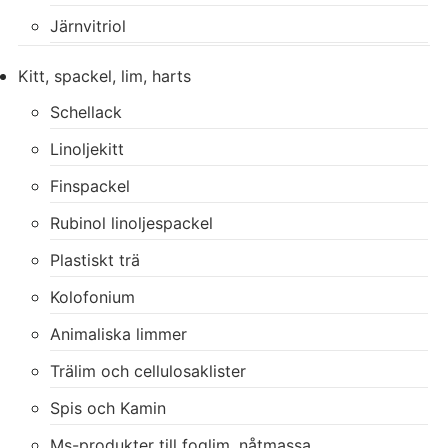
Järnvitriol
Kitt, spackel, lim, harts
Schellack
Linoljekitt
Finspackel
Rubinol linoljespackel
Plastiskt trä
Kolofonium
Animaliska limmer
Trälim och cellulosaklister
Spis och Kamin
Ms-produkter till foglim, nåtmassa