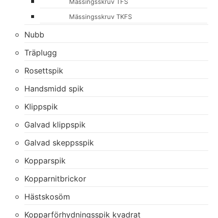
Mässingsskruv TFS
Mässingsskruv TKFS
Nubb
Träplugg
Rosettspik
Handsmidd spik
Klippspik
Galvad klippspik
Galvad skeppsspik
Kopparspik
Kopparnitbrickor
Hästskosöm
Kopparförhydningsspik kvadrat