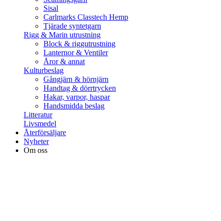
Sisal
Carlmarks Classtech Hemp
Tjärade syntetgarn
Rigg & Marin utrustning
Block & riggutrustning
Lanternor & Ventiler
Åror & annat
Kulturbeslag
Gångjärn & hörnjärn
Handtag & dörrtrycken
Hakar, varpor, haspar
Handsmidda beslag
Litteratur
Livsmedel
Återförsäljare
Nyheter
Om oss