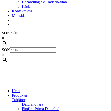
Behandling av Trädäck-altan
Länkar
Kontakta oss
Min sida
SÖK
×
SÖK
×
Hem
Produkter
Trätjäror
Dalbrändtjära
Fintjära Prima Dalbränd