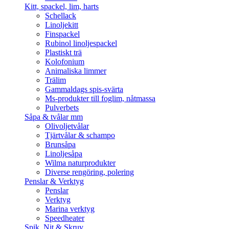
Kitt, spackel, lim, harts
Schellack
Linoljekitt
Finspackel
Rubinol linoljespackel
Plastiskt trä
Kolofonium
Animaliska limmer
Trälim
Gammaldags spis-svärta
Ms-produkter till foglim, nåtmassa
Pulverbets
Såpa & tvålar mm
Olivoljetvålar
Tjärtvålar & schampo
Brunsåpa
Linoljesåpa
Wilma naturprodukter
Diverse rengöring, polering
Penslar & Verktyg
Penslar
Verktyg
Marina verktyg
Speedheater
Spik, Nit & Skruv