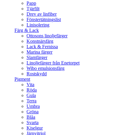
Papp
Tjärfilt
Drev av linfiber
Fönstertätningslist
Linisolering
Färg & Lack
Ottosons linoljefärger
Konstnärsfärg
Lack & Fernissa
Marina färger
Slamfärger
Linoljefärger från Enetorpet
Wibo emulsionsfärg
Rostskydd
Pigment
Vita
Röda
Gula
Terra
Umbra
Gröna
Blåa
Svarta
Kiselgur
Järnvitriol