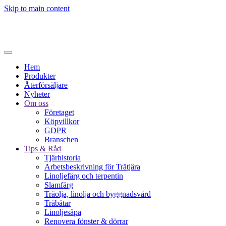
Skip to main content
Hem
Produkter
Återförsäljare
Nyheter
Om oss
Företaget
Köpvillkor
GDPR
Branschen
Tips & Råd
Tjärhistoria
Arbetsbeskrivning för Trätjära
Linoljefärg och terpentin
Slamfärg
Träolja, linolja och byggnadsvård
Träbåtar
Linoljesåpa
Renovera fönster & dörrar