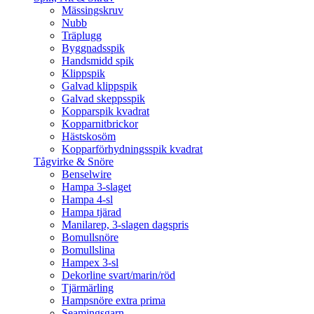
Mässingskruv
Nubb
Träplugg
Byggnadsspik
Handsmidd spik
Klippspik
Galvad klippspik
Galvad skeppsspik
Kopparspik kvadrat
Kopparnitbrickor
Hästskosöm
Kopparförhydningsspik kvadrat
Tågvirke & Snöre
Benselwire
Hampa 3-slaget
Hampa 4-sl
Hampa tjärad
Manilarep, 3-slagen dagspris
Bomullsnöre
Bomullslina
Hampex 3-sl
Dekorline svart/marin/röd
Tjärmärling
Hampsnöre extra prima
Seamingsgarn