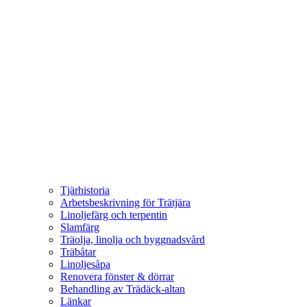
Tjärhistoria
Arbetsbeskrivning för Trätjära
Linoljefärg och terpentin
Slamfärg
Träolja, linolja och byggnadsvård
Träbåtar
Linoljesåpa
Renovera fönster & dörrar
Behandling av Trädäck-altan
Länkar