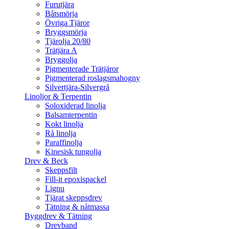
Furutjära
Båtsmörja
Övriga Tjäror
Bryggsmörja
Tjärolja 20/80
Trätjära A
Bryggolja
Pigmenterade Trätjäror
Pigmenterad roslagsmahogny
Silvertjära-Silvergrå
Linoljor & Terpentin
Soloxiderad linolja
Balsamterpentin
Kokt linolja
Rå linolja
Paraffinolja
Kinesisk tungolja
Drev & Beck
Skeppsfilt
Fill-it epoxispackel
Lignu
Tjärat skeppsdrev
Tätning & nåtmassa
Byggdrev & Tätning
Drevband