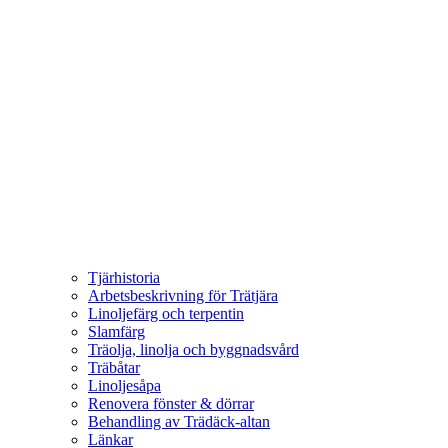
Tjärhistoria
Arbetsbeskrivning för Trätjära
Linoljefärg och terpentin
Slamfärg
Träolja, linolja och byggnadsvård
Träbåtar
Linoljesåpa
Renovera fönster & dörrar
Behandling av Trädäck-altan
Länkar