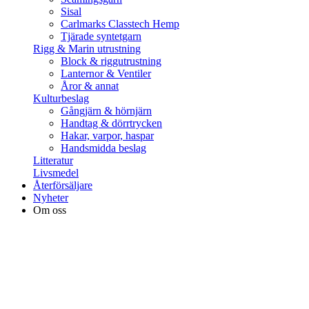
Sisal
Carlmarks Classtech Hemp
Tjärade syntetgarn
Rigg & Marin utrustning
Block & riggutrustning
Lanternor & Ventiler
Åror & annat
Kulturbeslag
Gångjärn & hörnjärn
Handtag & dörrtrycken
Hakar, varpor, haspar
Handsmidda beslag
Litteratur
Livsmedel
Återförsäljare
Nyheter
Om oss