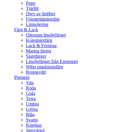
Papp
Tjärfilt
Drev av linfiber
Fönstertätningslist
Linisolering
Färg & Lack
Ottosons linoljefärger
Konstnärsfärg
Lack & Fernissa
Marina färger
Slamfärger
Linoljefärger från Enetorpet
Wibo emulsionsfärg
Rostskydd
Pigment
Vita
Röda
Gula
Terra
Umbra
Gröna
Blåa
Svarta
Kiselgur
Järnvitriol