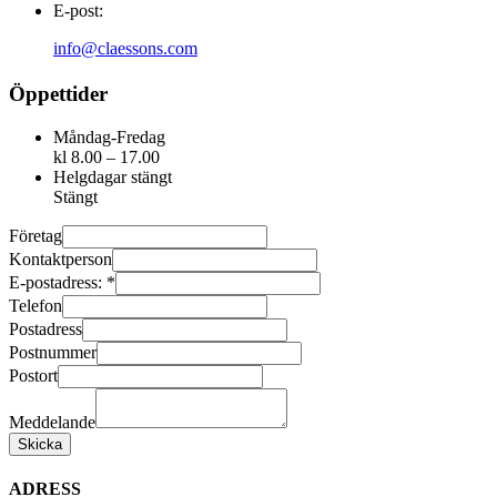
E-post:
info@claessons.com
Öppettider
Måndag-Fredag
kl 8.00 – 17.00
Helgdagar stängt
Stängt
Företag
Kontaktperson
E-postadress:
*
Telefon
Postadress
Postnummer
Postort
Meddelande
Skicka
ADRESS