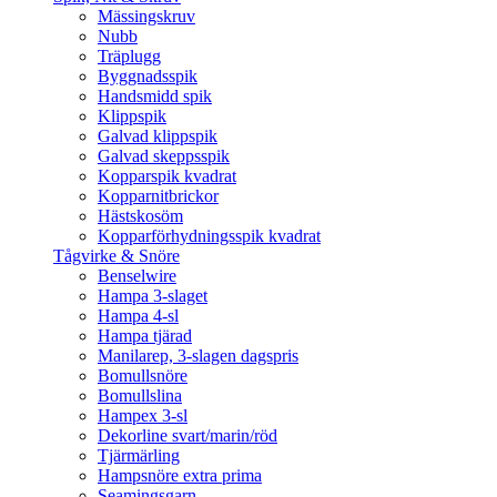
Mässingskruv
Nubb
Träplugg
Byggnadsspik
Handsmidd spik
Klippspik
Galvad klippspik
Galvad skeppsspik
Kopparspik kvadrat
Kopparnitbrickor
Hästskosöm
Kopparförhydningsspik kvadrat
Tågvirke & Snöre
Benselwire
Hampa 3-slaget
Hampa 4-sl
Hampa tjärad
Manilarep, 3-slagen dagspris
Bomullsnöre
Bomullslina
Hampex 3-sl
Dekorline svart/marin/röd
Tjärmärling
Hampsnöre extra prima
Seamingsgarn