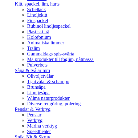
Kitt, spackel, lim, harts
Schellack
Linoljekitt
Finspackel
Rubinol linoljespackel
Plastiskt trä
Kolofonium
Animaliska limmer
Trälim
Gammaldags spis-svärta
Ms-produkter till foglim, nåtmassa
Pulverbets
Såpa & tvålar mm
Olivoljetvålar
Tjärtvålar & schampo
Brunsåpa
Linoljesåpa
Wilma naturprodukter
Diverse rengöring, polering
Penslar & Verktyg
Penslar
Verktyg
Marina verktyg
Speedheater
Spik, Nit & Skruv