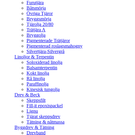
Furutjära
Båtsmörja
Övriga Tjäror
Bryggsmörja
Tjärolja 20/80
Trätjära A
Bryggolja
Pigmenterade Trätjäror
Pigmenterad roslagsmahogny
Silvertjära-Silvergrå
Linoljor & Terpentin
Soloxiderad linolja
Balsamterpentin
Kokt linolja
Rå linolja
Paraffinolja
Kinesisk tungolja
Drev & Beck
Skeppsfilt
Fill-it epoxispackel
Lignu
Tjärat skeppsdrev
Tätning & nåtmassa
Byggdrev & Tätning
Drevband