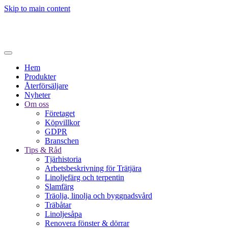
Skip to main content
Hem
Produkter
Återförsäljare
Nyheter
Om oss
Företaget
Köpvillkor
GDPR
Branschen
Tips & Råd
Tjärhistoria
Arbetsbeskrivning för Trätjära
Linoljefärg och terpentin
Slamfärg
Träolja, linolja och byggnadsvård
Träbåtar
Linoljesåpa
Renovera fönster & dörrar