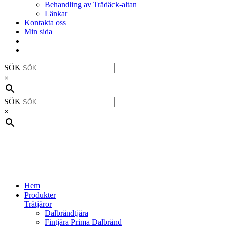
Behandling av Trädäck-altan
Länkar
Kontakta oss
Min sida
SÖK
×
SÖK
×
Hem
Produkter
Trätjäror
Dalbrändtjära
Fintjära Prima Dalbränd