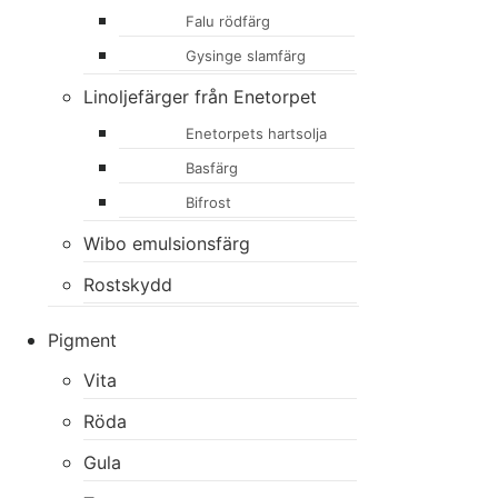
Falu rödfärg
Gysinge slamfärg
Linoljefärger från Enetorpet
Enetorpets hartsolja
Basfärg
Bifrost
Wibo emulsionsfärg
Rostskydd
Pigment
Vita
Röda
Gula