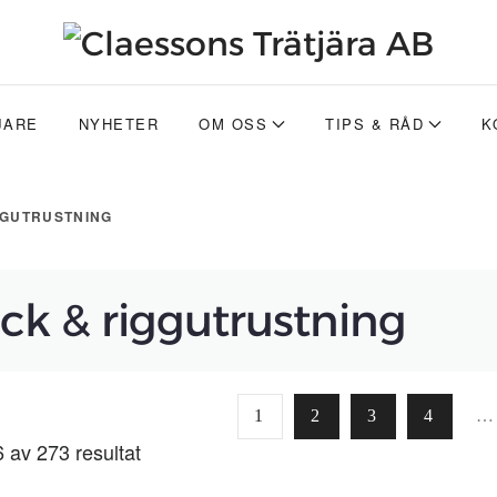
JARE
NYHETER
OM OSS
TIPS & RÅD
K
GGUTRUSTNING
ck & riggutrustning
1
2
3
4
…
 av 273 resultat