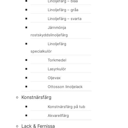
Linoljefärg – blåa
Linoljefärg – gråa
Linoljefärg – svarta
Järnmönja
rostskyddslinoljefärg
Linoljefärg
specialkulör
Torkmedel
Lasyrkulör
Oljevax
Ottosson linoljelack
Konstnärsfärg
Konstnärsfärg på tub
Akvarellfärg
Lack & Fernissa