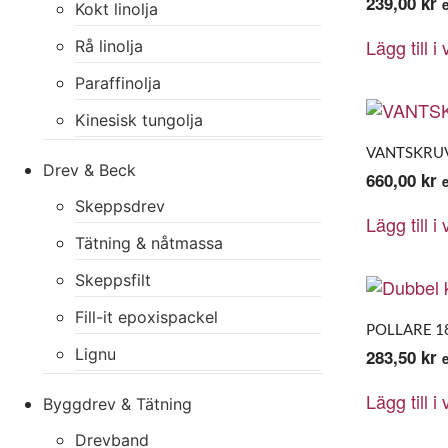
239,00
kr
Kokt linolja
Lägg till i
Rå linolja
Paraffinolja
Kinesisk tungolja
VANTSKRU
Drev & Beck
660,00
kr
Skeppsdrev
Lägg till i
Tätning & nåtmassa
Skeppsfilt
Fill-it epoxispackel
POLLARE 1
Lignu
283,50
kr
Lägg till i
Byggdrev & Tätning
Drevband