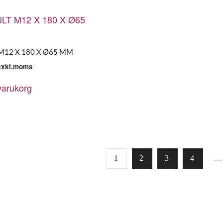
M12 X 180 X Ø65 MM
exkl.moms
 varukorg
1
2
3
4
…