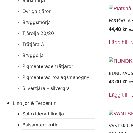
Båtsmörja
Övriga tjäror
FÄSTÖGLA
Bryggsmörja
44,40
kr
e
Tjärolja 20/80
Lägg till i
Trätjära A
Bryggolja
Pigmenterade trätjäror
RUNDKAUS
Pigmenterad roslagsmahogny
43,00
kr
e
Silvertjära – silvergrå
Lägg till i
Linoljor & Terpentin
Soloxiderad linolja
Balsamterpentin
VANTSKRU