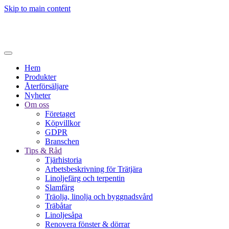
Skip to main content
Hem
Produkter
Återförsäljare
Nyheter
Om oss
Företaget
Köpvillkor
GDPR
Branschen
Tips & Råd
Tjärhistoria
Arbetsbeskrivning för Trätjära
Linoljefärg och terpentin
Slamfärg
Träolja, linolja och byggnadsvård
Träbåtar
Linoljesåpa
Renovera fönster & dörrar