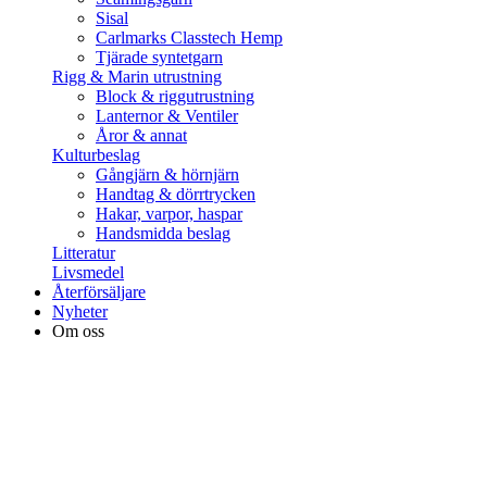
Sisal
Carlmarks Classtech Hemp
Tjärade syntetgarn
Rigg & Marin utrustning
Block & riggutrustning
Lanternor & Ventiler
Åror & annat
Kulturbeslag
Gångjärn & hörnjärn
Handtag & dörrtrycken
Hakar, varpor, haspar
Handsmidda beslag
Litteratur
Livsmedel
Återförsäljare
Nyheter
Om oss