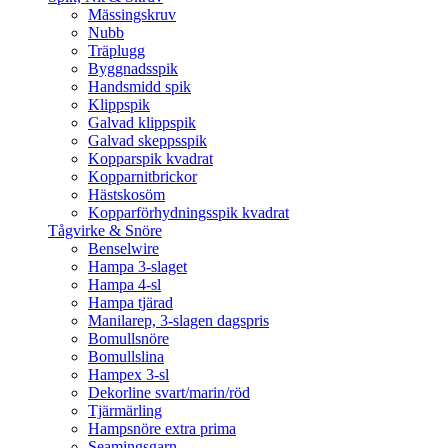
Mässingskruv
Nubb
Träplugg
Byggnadsspik
Handsmidd spik
Klippspik
Galvad klippspik
Galvad skeppsspik
Kopparspik kvadrat
Kopparnitbrickor
Hästskosöm
Kopparförhydningsspik kvadrat
Tågvirke & Snöre
Benselwire
Hampa 3-slaget
Hampa 4-sl
Hampa tjärad
Manilarep, 3-slagen dagspris
Bomullsnöre
Bomullslina
Hampex 3-sl
Dekorline svart/marin/röd
Tjärmärling
Hampsnöre extra prima
Seamingsgarn