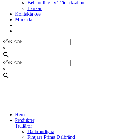
Behandling av Trädäck-altan
Länkar
Kontakta oss
Min sida
SÖK
×
SÖK
×
Hem
Produkter
Trätjäror
Dalbrändtjära
Fintjära Prima Dalbränd