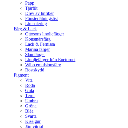
Papp
Tjärfilt
Drev av linfiber
Fönstertätningslist
Linisolering
Färg & Lack
Ottosons linoljefärger
Konstnärsfärg
Lack & Fernissa
Marina färger
Slamfärger
Linoljefärger från Enetorpet
Wibo emulsionsfärg
Rostskydd
Pigment
Vita
Röda
Gula
Terra
Umbra
Gröna
Blåa
Svarta
Kiselgur
Järnvitriol