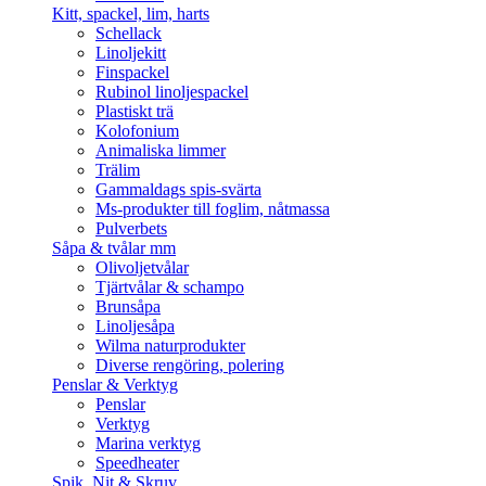
Kitt, spackel, lim, harts
Schellack
Linoljekitt
Finspackel
Rubinol linoljespackel
Plastiskt trä
Kolofonium
Animaliska limmer
Trälim
Gammaldags spis-svärta
Ms-produkter till foglim, nåtmassa
Pulverbets
Såpa & tvålar mm
Olivoljetvålar
Tjärtvålar & schampo
Brunsåpa
Linoljesåpa
Wilma naturprodukter
Diverse rengöring, polering
Penslar & Verktyg
Penslar
Verktyg
Marina verktyg
Speedheater
Spik, Nit & Skruv