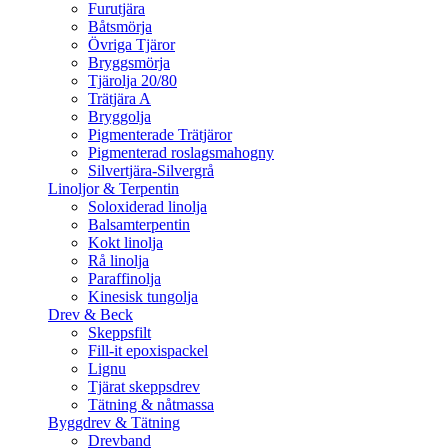
Furutjära
Båtsmörja
Övriga Tjäror
Bryggsmörja
Tjärolja 20/80
Trätjära A
Bryggolja
Pigmenterade Trätjäror
Pigmenterad roslagsmahogny
Silvertjära-Silvergrå
Linoljor & Terpentin
Soloxiderad linolja
Balsamterpentin
Kokt linolja
Rå linolja
Paraffinolja
Kinesisk tungolja
Drev & Beck
Skeppsfilt
Fill-it epoxispackel
Lignu
Tjärat skeppsdrev
Tätning & nåtmassa
Byggdrev & Tätning
Drevband