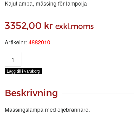
Kajutlampa, mässing för lampolja
3352,00
kr
exkl.moms
Artikelnr:
4882010
TRAWLERLAMPA,
450
X
Lägg till i varukorg
Ø255/125
MM
mängd
Beskrivning
Mässingslampa med oljebrännare.