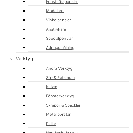
Konstnärspenslar
Moddlare
Vinkelpenslar
Anstrykare
Specialpenslar
Ådringsmålning
Verktyg
Andra Verktyg
Slip & Puts m.m
Knivar
Fönsterverktyg
Skrapor & Spacklar
Metallborstar
Rullar
Handsmidda yxor