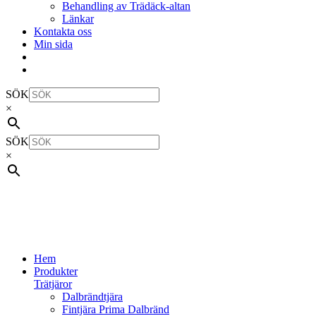
Behandling av Trädäck-altan
Länkar
Kontakta oss
Min sida
SÖK
×
SÖK
×
Hem
Produkter
Trätjäror
Dalbrändtjära
Fintjära Prima Dalbränd