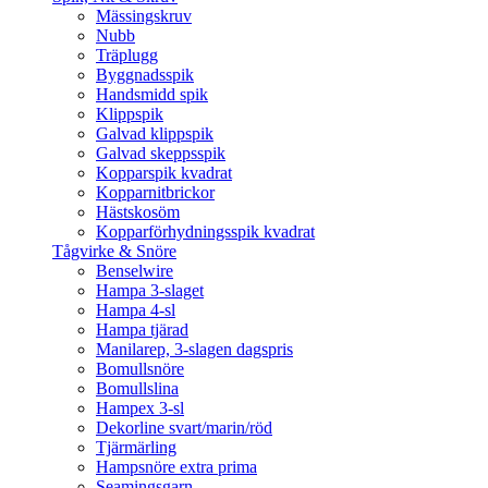
Mässingskruv
Nubb
Träplugg
Byggnadsspik
Handsmidd spik
Klippspik
Galvad klippspik
Galvad skeppsspik
Kopparspik kvadrat
Kopparnitbrickor
Hästskosöm
Kopparförhydningsspik kvadrat
Tågvirke & Snöre
Benselwire
Hampa 3-slaget
Hampa 4-sl
Hampa tjärad
Manilarep, 3-slagen dagspris
Bomullsnöre
Bomullslina
Hampex 3-sl
Dekorline svart/marin/röd
Tjärmärling
Hampsnöre extra prima
Seamingsgarn