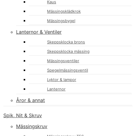
Kaus
Mässingsklädkrok
Mässingsbygel
Lanternor & Ventiler
Skeppsklocka brons
Skeppsklocka mässing
Mässingsventiler
Spegelmässingsventil
Lyktor & lampor
Lanternor
Åror & annat
Spik, Nit & Skruv
Mässingskruv