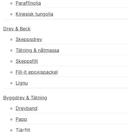
Paraffinolja
Kinesisk tungolja
Drev & Beck
Skeppsdrev
Tätning & nåtmassa
Skeppsfilt
Fill-it epoxispackel
Lignu
Byggdrev & Tätning
Drevband
Papp
Tjärfilt