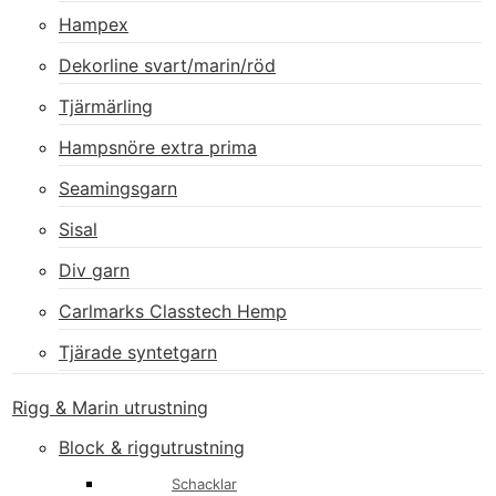
Hampex
Dekorline svart/marin/röd
Tjärmärling
Hampsnöre extra prima
Seamingsgarn
Sisal
Div garn
Carlmarks Classtech Hemp
Tjärade syntetgarn
Rigg & Marin utrustning
Block & riggutrustning
Schacklar