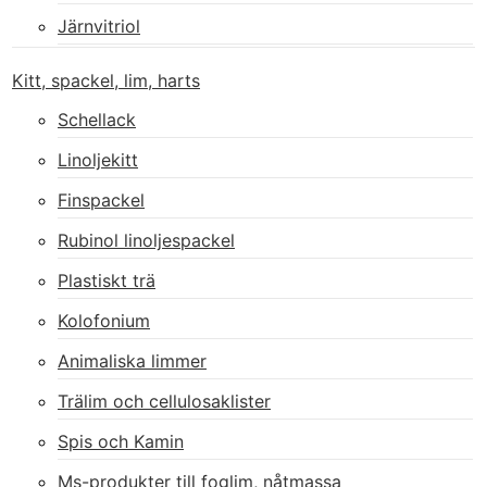
Järnvitriol
Kitt, spackel, lim, harts
Schellack
Linoljekitt
Finspackel
Rubinol linoljespackel
Plastiskt trä
Kolofonium
Animaliska limmer
Trälim och cellulosaklister
Spis och Kamin
Ms-produkter till foglim, nåtmassa