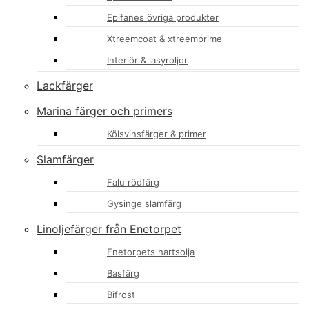
Epifanes övriga produkter
Xtreemcoat & xtreemprime
Interiör & lasyroljor
Lackfärger
Marina färger och primers
Kölsvinsfärger & primer
Slamfärger
Falu rödfärg
Gysinge slamfärg
Linoljefärger från Enetorpet
Enetorpets hartsolja
Basfärg
Bifrost