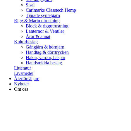
Sisal
Carlmarks Classtech Hemp
Tjärade syntetgarn
Rigg & Marin utrustning
Block & riggutrustning
Lanternor & Ventiler
Åror & annat
Kulturbeslag
Gångjärn & hörnjärn
Handtag & dörrtrycken
Hakar, varpor, haspar
Handsmidda beslag
Litteratur
Livsmedel
Återförsäljare
Nyheter
Om oss