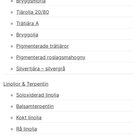
Bryggsmörja
Tjärolja 20/80
Trätjära A
Bryggolja
Pigmenterade trätjäror
Pigmenterad roslagsmahogny
Silvertjära – silvergrå
Linoljor & Terpentin
Soloxiderad linolja
Balsamterpentin
Kokt linolja
Rå linolja