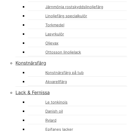
Järnmönja rostskyddslinoljefärg
Linoljefärg specialkulör
Torkmedel
Lasyrkulör
Oljevax
Ottosson linoljelack
Konstnärsfärg
Konstnärsfärg på tub
Akvarellfärg
Lack & Fernissa
Le tonkinois
Danish oil
Rylard
Epifanes lacker