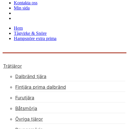
Kontakta oss
Min sida
Hem
Tågvirke & Snöre
Hampsnöre extra prima
Trätjäror
Dalbränd tjära
Fintjära prima dalbränd
Furutjära
Båtsmörja
Övriga tjäror