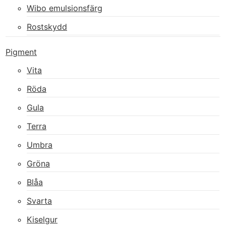
Wibo emulsionsfärg
Rostskydd
Pigment
Vita
Röda
Gula
Terra
Umbra
Gröna
Blåa
Svarta
Kiselgur