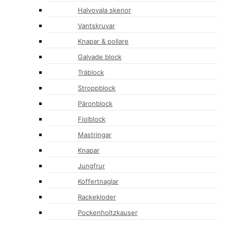
Halvovala skenor
Vantskruvar
Knapar & pollare
Galvade block
Träblock
Stroppblock
Päronblock
Fiolblock
Mastringar
Knapar
Jungfrur
Koffertnaglar
Rackekloder
Pockenholtzkauser