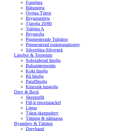
Furutjära
Båtsmörja
Övriga Tjäror
Bryggsmörja
Tjärolja 20/80
Trätjära A
Bryggolja
Pigmenterade Trätjäror
Pigmenterad roslagsmahogny
Silvertjära-Silvergrå
Linoljor & Terpentin
Soloxiderad linolja
Balsamterpentin
Kokt linolja
Rå linolja
Paraffinolja
Kinesisk tungolja
Drev & Beck
Skeppsfilt
Fill-it epoxispackel
Lignu
Tjärat skeppsdrev
Tätning & nåtmassa
Byggdrev & Tätning
Drevband