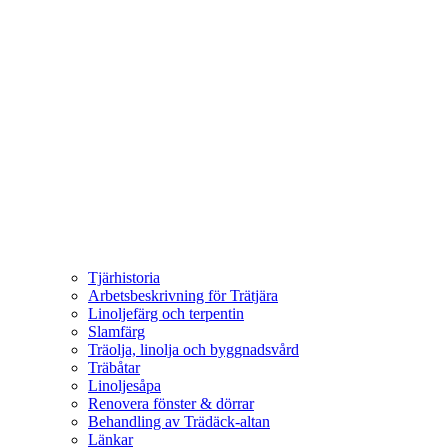
Tjärhistoria
Arbetsbeskrivning för Trätjära
Linoljefärg och terpentin
Slamfärg
Träolja, linolja och byggnadsvård
Träbåtar
Linoljesåpa
Renovera fönster & dörrar
Behandling av Trädäck-altan
Länkar