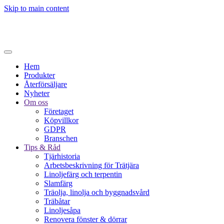
Skip to main content
Hem
Produkter
Återförsäljare
Nyheter
Om oss
Företaget
Köpvillkor
GDPR
Branschen
Tips & Råd
Tjärhistoria
Arbetsbeskrivning för Trätjära
Linoljefärg och terpentin
Slamfärg
Träolja, linolja och byggnadsvård
Träbåtar
Linoljesåpa
Renovera fönster & dörrar