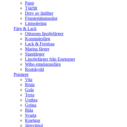
Papp
Tjärfilt
Drev av linfiber
Fönstertätningslist
Linisolering
Färg & Lack
Ottosons linoljefärger
Konstnärsfärg
Lack & Fernissa
Marina färger
Slamfärger
Linoljefärger från Enetorpet
Wibo emulsionsfärg
Rostskydd
Pigment
Vita
Röda
Gula
Terra
Umbra
Gröna
Blåa
Svarta
Kiselgur
Järnvitriol