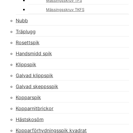
Mässingsskruv TFS
Mässingsskruv TKFS
Nubb
Träplugg
Rosettspik
Handsmidd spik
Klippspik
Galvad klippspik
Galvad skeppsspik
Kopparspik
Kopparnitbrickor
Hästskosöm
Kopparförhydningsspik kvadrat