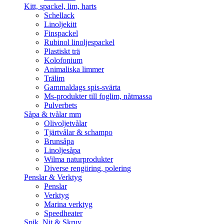
Kitt, spackel, lim, harts
Schellack
Linoljekitt
Finspackel
Rubinol linoljespackel
Plastiskt trä
Kolofonium
Animaliska limmer
Trälim
Gammaldags spis-svärta
Ms-produkter till foglim, nåtmassa
Pulverbets
Såpa & tvålar mm
Olivoljetvålar
Tjärtvålar & schampo
Brunsåpa
Linoljesåpa
Wilma naturprodukter
Diverse rengöring, polering
Penslar & Verktyg
Penslar
Verktyg
Marina verktyg
Speedheater
Spik, Nit & Skruv