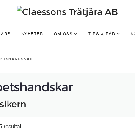
JARE
NYHETER
OM OSS
TIPS & RÅD
K
ETSHANDSKAR
betshandskar
sikern
5 resultat