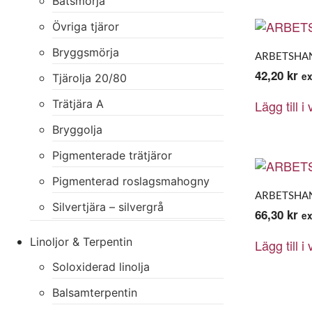
Båtsmörja
Övriga tjäror
Bryggsmörja
ARBETSHAN
42,20
kr
e
Tjärolja 20/80
Trätjära A
Lägg till i
Bryggolja
Pigmenterade trätjäror
Pigmenterad roslagsmahogny
ARBETSHA
Silvertjära – silvergrå
66,30
kr
e
Linoljor & Terpentin
Lägg till i
Soloxiderad linolja
Balsamterpentin