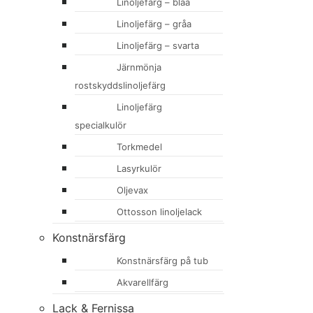
Linoljefärg – blåa
Linoljefärg – gråa
Linoljefärg – svarta
Järnmönja
rostskyddslinoljefärg
Linoljefärg
specialkulör
Torkmedel
Lasyrkulör
Oljevax
Ottosson linoljelack
Konstnärsfärg
Konstnärsfärg på tub
Akvarellfärg
Lack & Fernissa