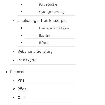
Falu rödfärg
Gysinge slamfärg
Linoljefärger från Enetorpet
Enetorpets hartsolja
Basfärg
Bifrost
Wibo emulsionsfärg
Rostskydd
Pigment
Vita
Röda
Gula