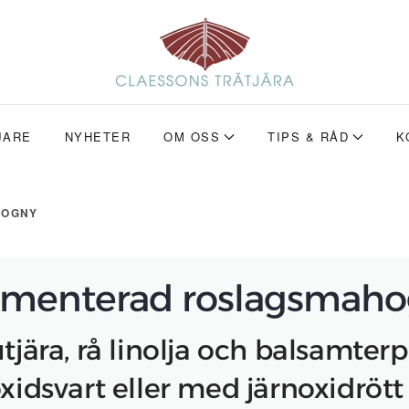
JARE
NYHETER
OM OSS
TIPS & RÅD
K
HOGNY
gmenterad roslagsmah
tjära, rå linolja och balsamter
xidsvart eller med järnoxidrött