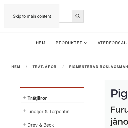
Skip to main content
HEM
PRODUKTER
ÅTERFÖRSÄL
HEM
TRÄTJÄROR
PIGMENTERAD ROSLAGSMA
Pi
Trätjäror
Furu
Linoljor & Terpentin
jäno
Drev & Beck