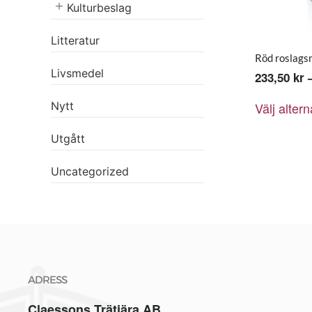
Kulturbeslag
Litteratur
Röd roslag
Livsmedel
233,50
kr
Välj altern
Nytt
Utgått
Uncategorized
ADRESS
Claessons Trätjära AB