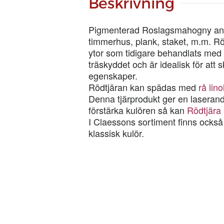
Beskrivning
Pigmenterad Roslagsmahogny anvä
timmerhus, plank, staket, m.m. 
ytor som tidigare behandlats med
träskyddet och är idealisk för att
egenskaper.
Rödtjäran kan spädas med
rå lino
Denna tjärprodukt ger en laserande
förstärka kulören så kan
Rödtjära
I Claessons sortiment finns ocks
klassisk kulör.