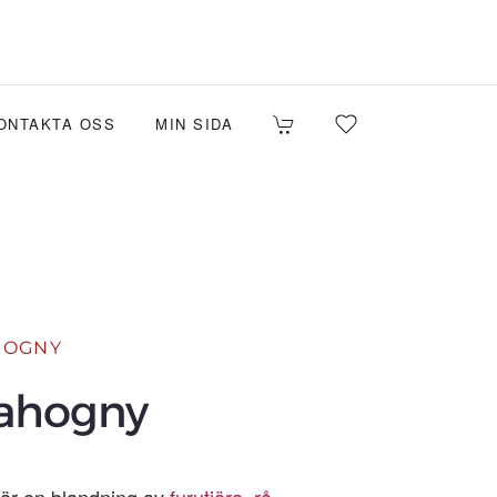
ONTAKTA OSS
MIN SIDA
HOGNY
ahogny
r en blandning av
furutjära
,
rå