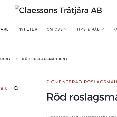
JARE
NYHETER
OM OSS
TIPS & RÅD
K
HOGNY
RÖD ROSLAGSMAHOGNY
PIGMENTERAD ROSLAGSMA
Röd roslagsm
Claessons Röd Roslagsmahogny ä