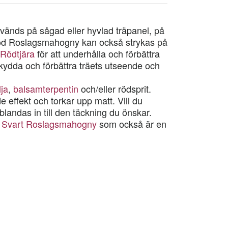
nds på sågad eller hyvlad träpanel, på
Röd Roslagsmahogny kan också strykas på
Rödtjära
för att underhålla och förbättra
 skydda och förbättra träets utseende och
lja
,
balsamterpentin
och/eller rödsprit.
 effekt och torkar upp matt. Vill du
blandas in till den täckning du önskar.
å
Svart Roslagsmahogny
som också är en