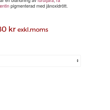
entin
pigmenterad med jänoxidrött.
Prisintervall:
80
kr
exkl.moms
233,50 kr
till
25607,80 kr