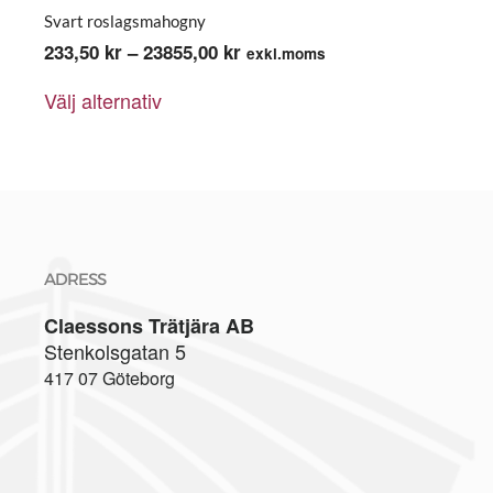
Svart roslagsmahogny
Prisintervall:
233,50
kr
–
23855,00
kr
exkl.moms
Den
233,50 kr
Välj alternativ
här
till
produkten
23855,00 kr
har
flera
varianter.
De
olika
alternativen
ADRESS
kan
Claessons Trätjära AB
väljas
Stenkolsgatan 5
på
417 07 Göteborg
produktsidan