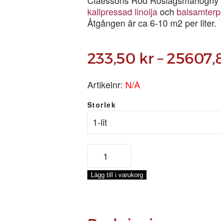
kallpressad linolja
och
balsamterp
Åtgången är ca 6-10 m2 per liter.
233,50
kr
–
25607,
Artikelnr:
N/A
Storlek
Röd
roslagsmahogny
mängd
Lägg till i varukorg