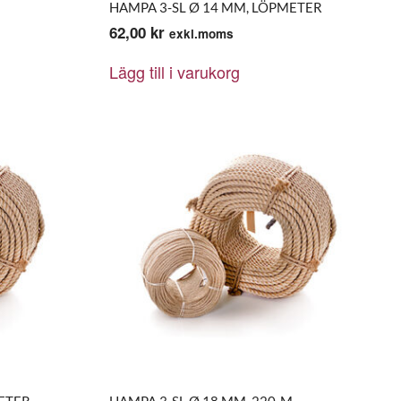
M
HAMPA 3-SL Ø 14 MM, LÖPMETER
62,00
kr
exkl.moms
Lägg till i varukorg
ETER
HAMPA 3-SL Ø 18 MM, 220-M