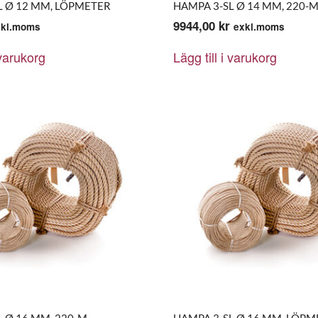
L Ø 12 MM, LÖPMETER
HAMPA 3-SL Ø 14 MM, 220-
9944,00
kr
xkl.moms
exkl.moms
 varukorg
Lägg till i varukorg
 Ø 16 MM, 220-M
HAMPA 3-SL Ø 16 MM, LÖPM