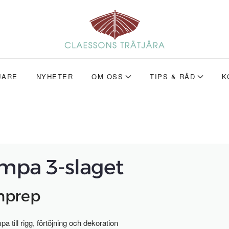
JARE
NYHETER
OM OSS
TIPS & RÅD
K
mpa 3-slaget
prep
a till rigg, förtöjning och dekoration