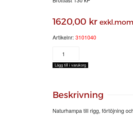
1620,00
kr
exkl.mom
Artikelnr:
3101040
HAMPA
3-
SL
Lägg till i varukorg
Ø
4
MM,
220-
Beskrivning
M
mängd
Naturhampa till rigg, förtöjning oc