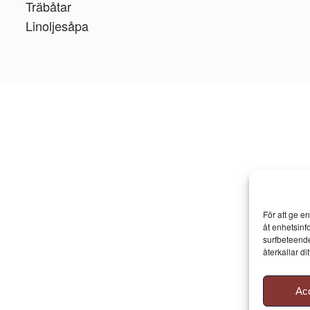
Träbåtar
Linoljesåpa
För att ge e
åt enhetsinf
surfbeteende
återkallar d
Ac