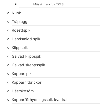
Mässingsskruv TKFS
Nubb
Träplugg
Rosettspik
Handsmidd spik
Klippspik
Galvad klippspik
Galvad skeppsspik
Kopparspik
Kopparnitbrickor
Hästskosöm
Kopparförhydningsspik kvadrat