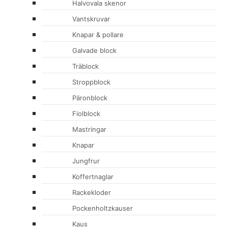
Halvovala skenor
Vantskruvar
Knapar & pollare
Galvade block
Träblock
Stroppblock
Päronblock
Fiolblock
Mastringar
Knapar
Jungfrur
Koffertnaglar
Rackekloder
Pockenholtzkauser
Kaus