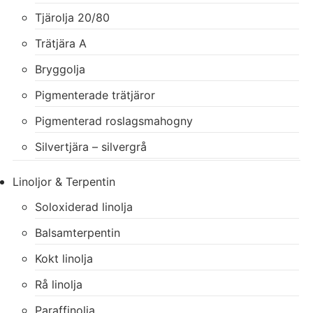
Tjärolja 20/80
Trätjära A
Bryggolja
Pigmenterade trätjäror
Pigmenterad roslagsmahogny
Silvertjära – silvergrå
Linoljor & Terpentin
Soloxiderad linolja
Balsamterpentin
Kokt linolja
Rå linolja
Paraffinolja