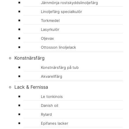
Järnmönja rostskyddslinoljefärg
Linoljefärg specialkulör
Torkmedel
Lasyrkulör
Oljevax
Ottosson linoljelack
Konstnärsfärg
Konstnärsfärg på tub
Akvarellfärg
Lack & Fernissa
Le tonkinois
Danish oil
Rylard
Epifanes lacker