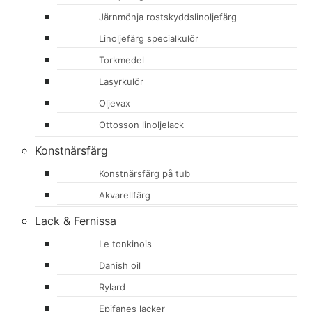
Järnmönja rostskyddslinoljefärg
Linoljefärg specialkulör
Torkmedel
Lasyrkulör
Oljevax
Ottosson linoljelack
Konstnärsfärg
Konstnärsfärg på tub
Akvarellfärg
Lack & Fernissa
Le tonkinois
Danish oil
Rylard
Epifanes lacker