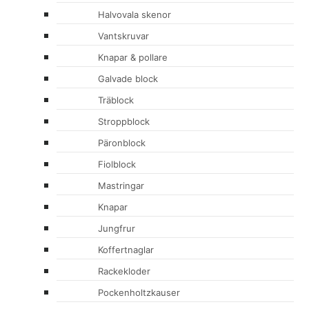
Halvovala skenor
Vantskruvar
Knapar & pollare
Galvade block
Träblock
Stroppblock
Päronblock
Fiolblock
Mastringar
Knapar
Jungfrur
Koffertnaglar
Rackekloder
Pockenholtzkauser