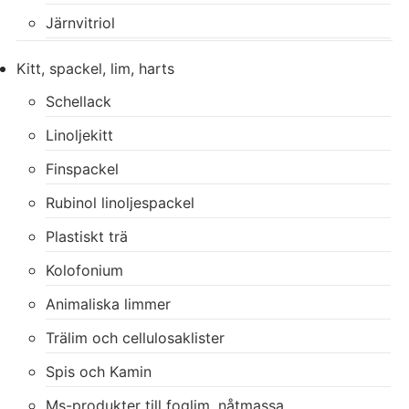
Järnvitriol
Kitt, spackel, lim, harts
Schellack
Linoljekitt
Finspackel
Rubinol linoljespackel
Plastiskt trä
Kolofonium
Animaliska limmer
Trälim och cellulosaklister
Spis och Kamin
Ms-produkter till foglim, nåtmassa