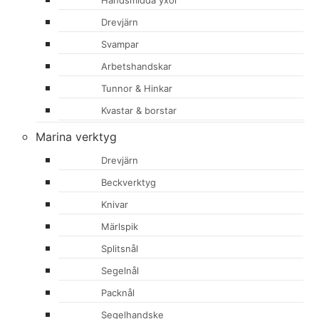
Handsmidda yxor
Drevjärn
Svampar
Arbetshandskar
Tunnor & Hinkar
Kvastar & borstar
Marina verktyg
Drevjärn
Beckverktyg
Knivar
Märlspik
Splitsnål
Segelnål
Packnål
Segelhandske