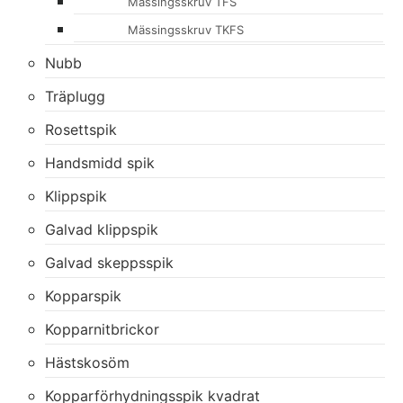
Mässingsskruv TFS
Mässingsskruv TKFS
Nubb
Träplugg
Rosettspik
Handsmidd spik
Klippspik
Galvad klippspik
Galvad skeppsspik
Kopparspik
Kopparnitbrickor
Hästskosöm
Kopparförhydningsspik kvadrat