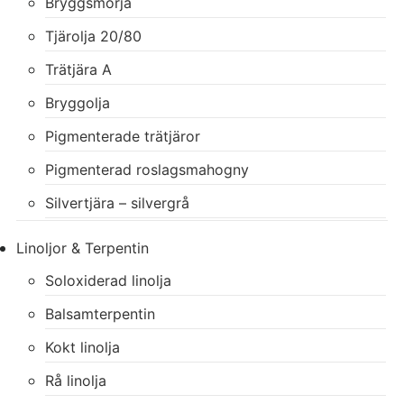
Bryggsmörja
Tjärolja 20/80
Trätjära A
Bryggolja
Pigmenterade trätjäror
Pigmenterad roslagsmahogny
Silvertjära – silvergrå
Linoljor & Terpentin
Soloxiderad linolja
Balsamterpentin
Kokt linolja
Rå linolja