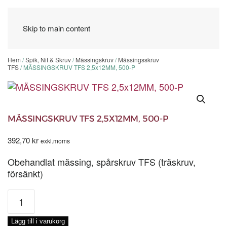
Skip to main content
Hem
/
Spik, Nit & Skruv
/
Mässingskruv
/
Mässingsskruv
TFS
/ MÄSSINGSKRUV TFS 2,5x12MM, 500-P
MÄSSINGSKRUV TFS 2,5X12MM, 500-P
392,70
kr
exkl.moms
Obehandlat mässing, spårskruv TFS (träskruv,
försänkt)
MÄSSINGSKRUV
TFS
2,5x12MM,
Lägg till i varukorg