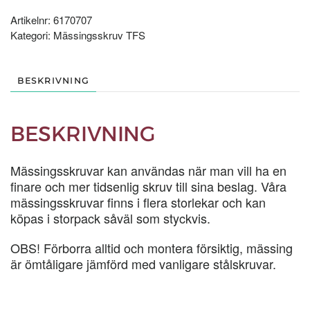
500-
P
Artikelnr:
6170707
mängd
Kategori:
Mässingsskruv TFS
BESKRIVNING
BESKRIVNING
Mässingsskruvar kan användas när man vill ha en
finare och mer tidsenlig skruv till sina beslag. Våra
mässingsskruvar finns i flera storlekar och kan
köpas i storpack såväl som styckvis.
OBS! Förborra alltid och montera försiktig, mässing
är ömtåligare jämförd med vanligare stålskruvar.