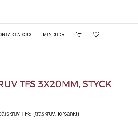
ONTAKTA OSS
MIN SIDA
UV TFS 3X20MM, STYCK
årskruv TFS (träskruv, försänkt)