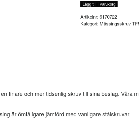
3x20MM,
Lägg till i varukorg
STYCK
mängd
Artikelnr:
6170722
Kategori:
Mässingsskruv TF
 finare och mer tidsenlig skruv till sina beslag. Våra mä
sing är ömtåligare jämförd med vanligare stålskruvar.