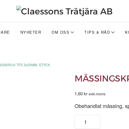
JARE
NYHETER
OM OSS
TIPS & RÅD
K
NGSKRUV TFS 3x20MM, STYCK
MÄSSINGSKR
1,60
kr
exkl.moms
Obehandlat mässing, sp
MÄSSINGSKRUV
TFS