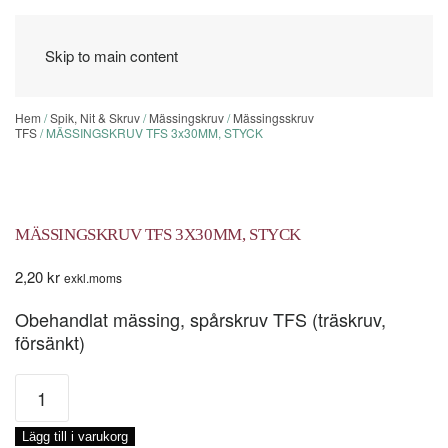
Skip to main content
Hem
/
Spik, Nit & Skruv
/
Mässingskruv
/
Mässingsskruv
TFS
/ MÄSSINGSKRUV TFS 3x30MM, STYCK
MÄSSINGSKRUV TFS 3X30MM, STYCK
2,20
kr
exkl.moms
Obehandlat mässing, spårskruv TFS (träskruv,
försänkt)
MÄSSINGSKRUV
TFS
3x30MM,
Lägg till i varukorg