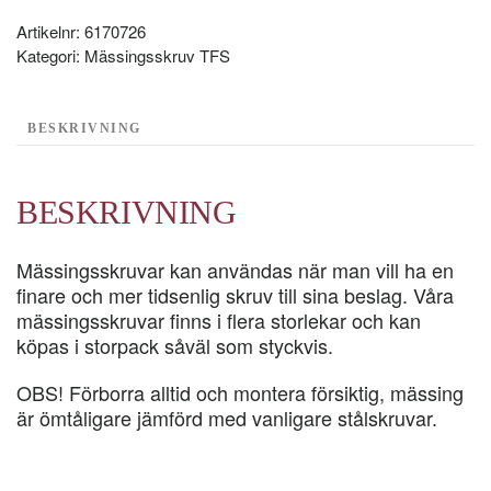
STYCK
mängd
Artikelnr:
6170726
Kategori:
Mässingsskruv TFS
BESKRIVNING
BESKRIVNING
Mässingsskruvar kan användas när man vill ha en
finare och mer tidsenlig skruv till sina beslag. Våra
mässingsskruvar finns i flera storlekar och kan
köpas i storpack såväl som styckvis.
OBS! Förborra alltid och montera försiktig, mässing
är ömtåligare jämförd med vanligare stålskruvar.