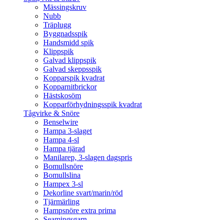
Mässingskruv
Nubb
Träplugg
Byggnadsspik
Handsmidd spik
Klippspik
Galvad klippspik
Galvad skeppsspik
Kopparspik kvadrat
Kopparnitbrickor
Hästskosöm
Kopparförhydningsspik kvadrat
Tågvirke & Snöre
Benselwire
Hampa 3-slaget
Hampa 4-sl
Hampa tjärad
Manilarep, 3-slagen dagspris
Bomullsnöre
Bomullslina
Hampex 3-sl
Dekorline svart/marin/röd
Tjärmärling
Hampsnöre extra prima
Seamingsgarn