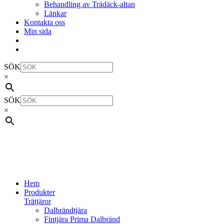
Behandling av Trädäck-altan
Länkar
Kontakta oss
Min sida
SÖK
×
SÖK
×
Hem
Produkter
Trätjäror
Dalbrändtjära
Fintjära Prima Dalbränd