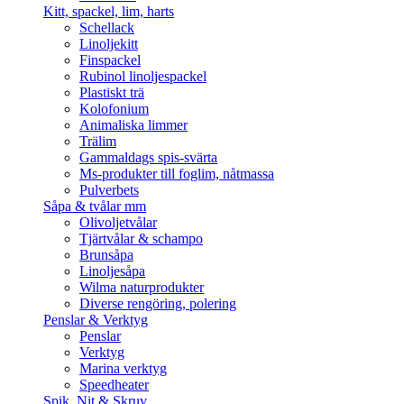
Kitt, spackel, lim, harts
Schellack
Linoljekitt
Finspackel
Rubinol linoljespackel
Plastiskt trä
Kolofonium
Animaliska limmer
Trälim
Gammaldags spis-svärta
Ms-produkter till foglim, nåtmassa
Pulverbets
Såpa & tvålar mm
Olivoljetvålar
Tjärtvålar & schampo
Brunsåpa
Linoljesåpa
Wilma naturprodukter
Diverse rengöring, polering
Penslar & Verktyg
Penslar
Verktyg
Marina verktyg
Speedheater
Spik, Nit & Skruv