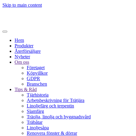
Skip to main content
Hem
Produkter
Återförsäljare
Nyheter
Om oss
Företaget
Köpvillkor
GDPR
Branschen
Tips & Råd
Tjärhistoria
Arbetsbeskrivning för Trätjära
Linoljefärg och terpentin
Slamfärg
Träolja, linolja och byggnadsvård
Träbåtar
Linoljesåpa
Renovera fönster & dörrar