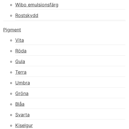
Wibo emulsionsfärg
Rostskydd
Pigment
Vita
Röda
Gula
Terra
Umbra
Gröna
Blåa
Svarta
Kiselgur