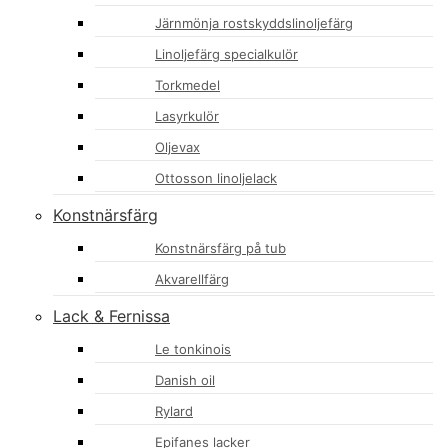
Järnmönja rostskyddslinoljefärg
Linoljefärg specialkulör
Torkmedel
Lasyrkulör
Oljevax
Ottosson linoljelack
Konstnärsfärg
Konstnärsfärg på tub
Akvarellfärg
Lack & Fernissa
Le tonkinois
Danish oil
Rylard
Epifanes lacker