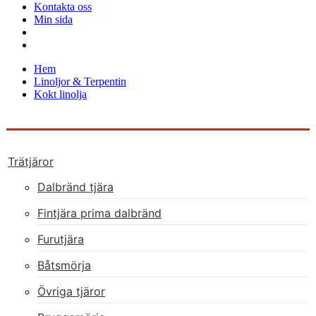
Kontakta oss
Min sida
Hem
Linoljor & Terpentin
Kokt linolja
Trätjäror
Dalbränd tjära
Fintjära prima dalbränd
Furutjära
Båtsmörja
Övriga tjäror