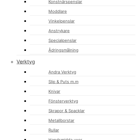
Konstnärspenslar
Moddlare
Vinkelpenslar
Anstrykare
Specialpenslar
Ådringsmålning
Verktyg
Andra Verktyg
Slip & Puts m.m
Knivar
Fönsterverktyg
Skrapor & Spacklar
Metallborstar
Rullar
Handsmidda yxor