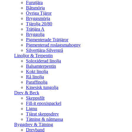
Furutjära
Båtsmörja
Övriga Tjäror
Bryggsmörja
Tjärolja 20/80
Trätjära A
Bryggolja
Pigmenterade Trätjäror
Pigmenterad roslagsmahogny
Silvertjära-Silvergrå
Linoljor & Terpentin
Soloxiderad linolja
Balsamterpentin
Kokt linolja
Rå linolja
Paraffinolja
Kinesisk tungolja
Drev & Beck
Skeppsfilt
Fill-it epoxispackel
Lignu
Tjärat skeppsdrev
Tätning & nåtmassa
Byggdrev & Tätning
Drevband