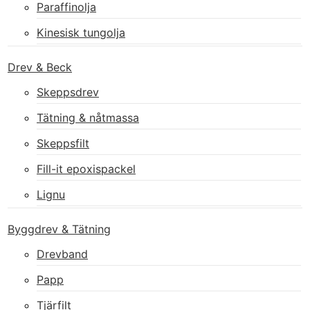
Paraffinolja
Kinesisk tungolja
Drev & Beck
Skeppsdrev
Tätning & nåtmassa
Skeppsfilt
Fill-it epoxispackel
Lignu
Byggdrev & Tätning
Drevband
Papp
Tjärfilt