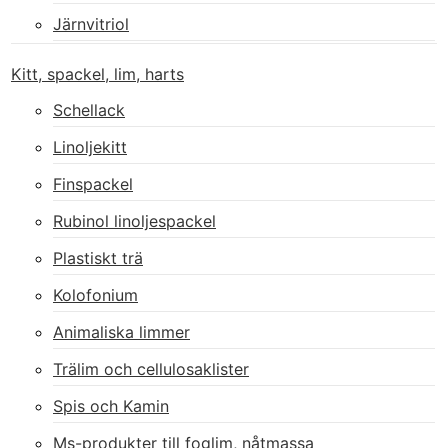
Järnvitriol
Kitt, spackel, lim, harts
Schellack
Linoljekitt
Finspackel
Rubinol linoljespackel
Plastiskt trä
Kolofonium
Animaliska limmer
Trälim och cellulosaklister
Spis och Kamin
Ms-produkter till foglim, nåtmassa