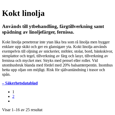
Kokt linolja
Används till ytbehandling, färgtillverkning samt
spädning av linoljefärger, fernissa.
Kokt linolja penetrerar inte ytan lika bra som rå linolja men bygger
enklare upp skikt och ger en glansigare yta. Kokt linolja används
exempelvis till oljning av snickerier, möbler, stolar, bord, bänkskivor,
stenplattor och tegel, tillverkning av färg och lasyr, tillverkning av
fernissa och mycket mer. Stryks med pensel eller roller. Vid
utomhusbruk blanda med fördel med 20% balsamterpentin. Inomhus
hetta upp oljan om möjligt. Risk för självantändning i trasor och
spån.
– Säkerhetsdatablad
1
2
Visar 1–16 av 25 resultat