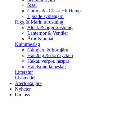
Sisal
Carlmarks Classtech Hemp
Tjärade syntetgarn
Rigg & Marin utrustning
Block & riggutrustning
Lanternor & Ventiler
Åror & annat
Kulturbeslag
Gångjärn & hörnjärn
Handtag & dörrtrycken
Hakar, varpor, haspar
Handsmidda beslag
Litteratur
Livsmedel
Återförsäljare
Nyheter
Om oss