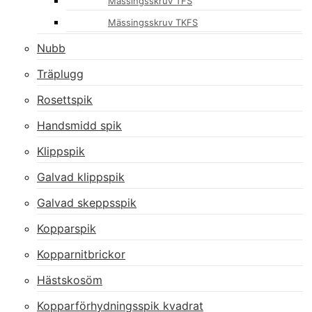
Mässingsskruv TFS
Mässingsskruv TKFS
Nubb
Träplugg
Rosettspik
Handsmidd spik
Klippspik
Galvad klippspik
Galvad skeppsspik
Kopparspik
Kopparnitbrickor
Hästskosöm
Kopparförhydningsspik kvadrat