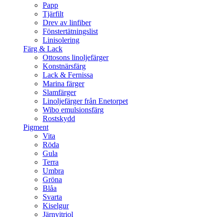
Papp
Tjärfilt
Drev av linfiber
Fönstertätningslist
Linisolering
Färg & Lack
Ottosons linoljefärger
Konstnärsfärg
Lack & Fernissa
Marina färger
Slamfärger
Linoljefärger från Enetorpet
Wibo emulsionsfärg
Rostskydd
Pigment
Vita
Röda
Gula
Terra
Umbra
Gröna
Blåa
Svarta
Kiselgur
Järnvitriol