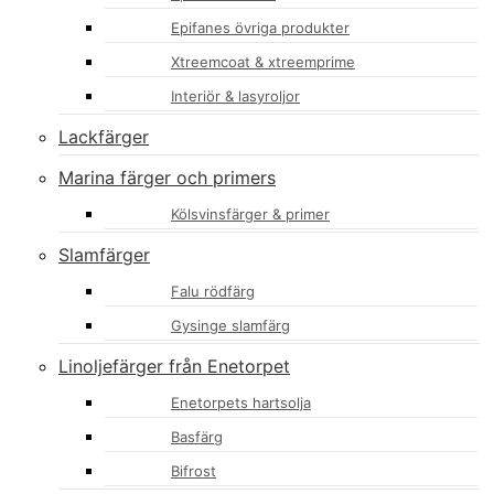
Epifanes övriga produkter
Xtreemcoat & xtreemprime
Interiör & lasyroljor
Lackfärger
Marina färger och primers
Kölsvinsfärger & primer
Slamfärger
Falu rödfärg
Gysinge slamfärg
Linoljefärger från Enetorpet
Enetorpets hartsolja
Basfärg
Bifrost