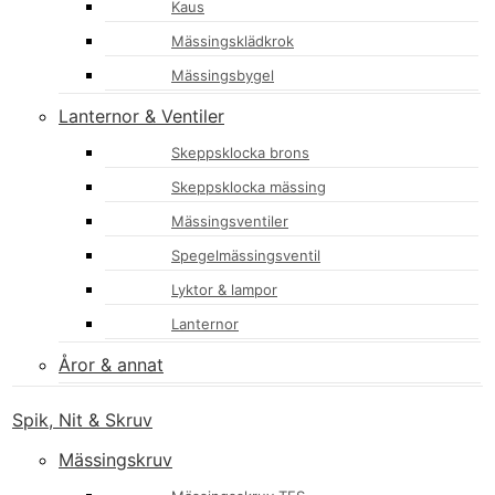
Kaus
Mässingsklädkrok
Mässingsbygel
Lanternor & Ventiler
Skeppsklocka brons
Skeppsklocka mässing
Mässingsventiler
Spegelmässingsventil
Lyktor & lampor
Lanternor
Åror & annat
Spik, Nit & Skruv
Mässingskruv