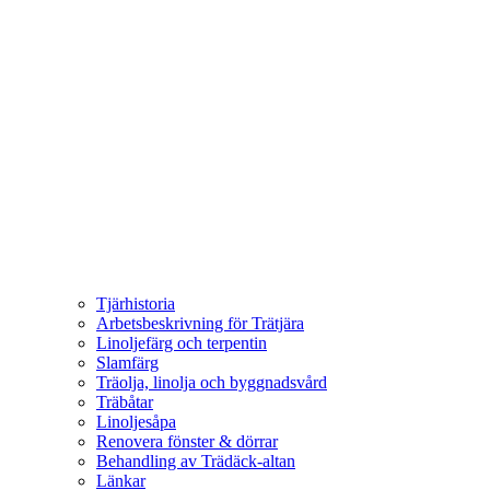
Tjärhistoria
Arbetsbeskrivning för Trätjära
Linoljefärg och terpentin
Slamfärg
Träolja, linolja och byggnadsvård
Träbåtar
Linoljesåpa
Renovera fönster & dörrar
Behandling av Trädäck-altan
Länkar