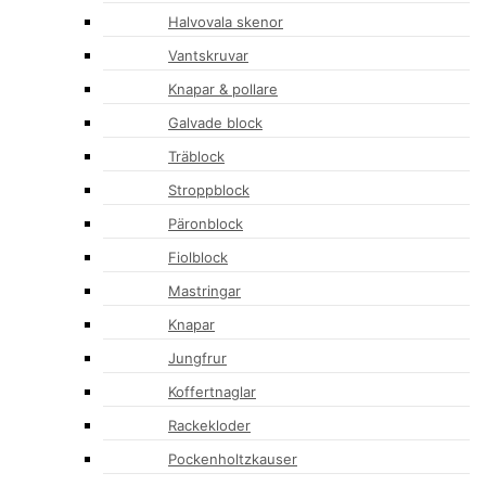
Halvovala skenor
Vantskruvar
Knapar & pollare
Galvade block
Träblock
Stroppblock
Päronblock
Fiolblock
Mastringar
Knapar
Jungfrur
Koffertnaglar
Rackekloder
Pockenholtzkauser