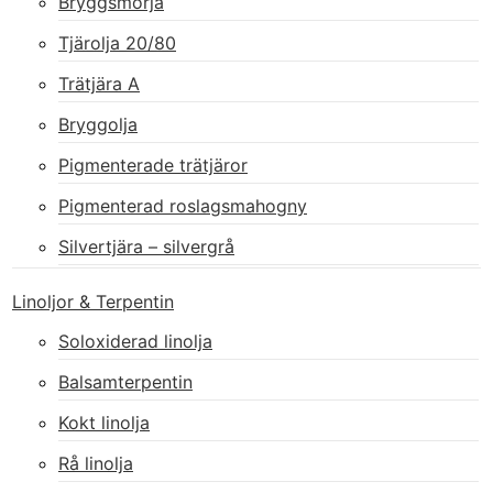
Bryggsmörja
Tjärolja 20/80
Trätjära A
Bryggolja
Pigmenterade trätjäror
Pigmenterad roslagsmahogny
Silvertjära – silvergrå
Linoljor & Terpentin
Soloxiderad linolja
Balsamterpentin
Kokt linolja
Rå linolja