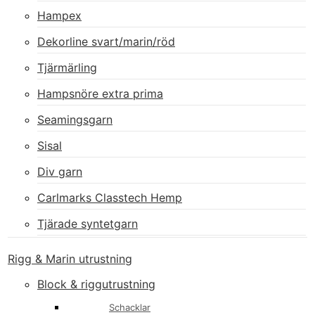
Hampex
Dekorline svart/marin/röd
Tjärmärling
Hampsnöre extra prima
Seamingsgarn
Sisal
Div garn
Carlmarks Classtech Hemp
Tjärade syntetgarn
Rigg & Marin utrustning
Block & riggutrustning
Schacklar