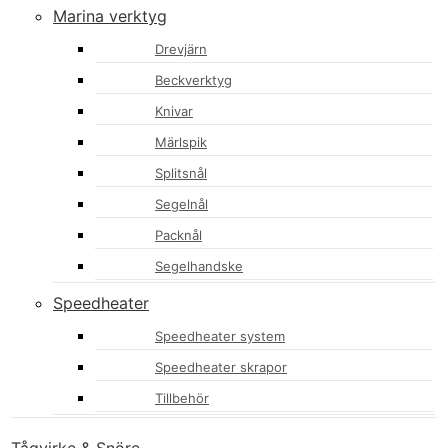
Marina verktyg
Drevjärn
Beckverktyg
Knivar
Märlspik
Splitsnål
Segelnål
Packnål
Segelhandske
Speedheater
Speedheater system
Speedheater skrapor
Tillbehör