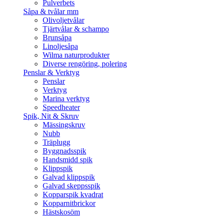
Pulverbets
Såpa & tvålar mm
Olivoljetvålar
Tjärtvålar & schampo
Brunsåpa
Linoljesåpa
Wilma naturprodukter
Diverse rengöring, polering
Penslar & Verktyg
Penslar
Verktyg
Marina verktyg
Speedheater
Spik, Nit & Skruv
Mässingskruv
Nubb
Träplugg
Byggnadsspik
Handsmidd spik
Klippspik
Galvad klippspik
Galvad skeppsspik
Kopparspik kvadrat
Kopparnitbrickor
Hästskosöm