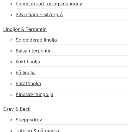
Pigmenterad roslagsmahogny
Silvertjära – silvergrå
Linoljor & Terpentin
Soloxiderad linolja
Balsamterpentin
Kokt linolja
Rå linolja
Paraffinolja
Kinesisk tungolja
Drev & Beck
Skeppsdrev
Tätning & nåtmassa