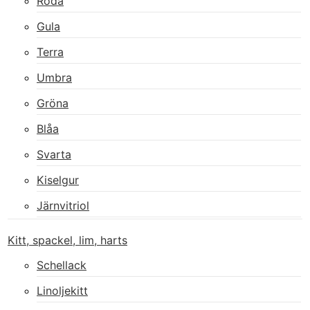
Röda
Gula
Terra
Umbra
Gröna
Blåa
Svarta
Kiselgur
Järnvitriol
Kitt, spackel, lim, harts
Schellack
Linoljekitt