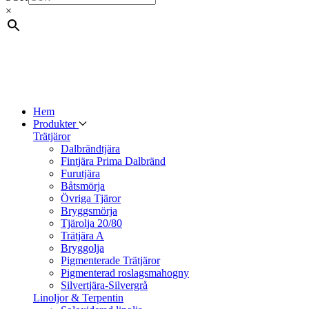
×
Hem
Produkter
Trätjäror
Dalbrändtjära
Fintjära Prima Dalbränd
Furutjära
Båtsmörja
Övriga Tjäror
Bryggsmörja
Tjärolja 20/80
Trätjära A
Bryggolja
Pigmenterade Trätjäror
Pigmenterad roslagsmahogny
Silvertjära-Silvergrå
Linoljor & Terpentin