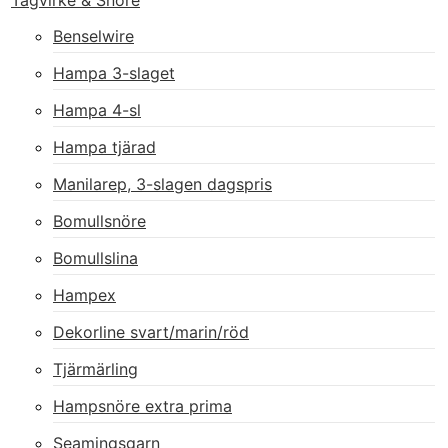
Tågvirke & Snöre
Benselwire
Hampa 3-slaget
Hampa 4-sl
Hampa tjärad
Manilarep, 3-slagen dagspris
Bomullsnöre
Bomullslina
Hampex
Dekorline svart/marin/röd
Tjärmärling
Hampsnöre extra prima
Seamingsgarn