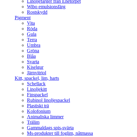
Linoljefärger från Enetorpet
Wibo emulsionsfärg
Rostskydd
Pigment
Vita
Röda
Gula
Terra
Umbra
Gröna
Blåa
Svarta
Kiselgur
Järnvitriol
Kitt, spackel, lim, harts
Schellack
Linoljekitt
Finspackel
Rubinol linoljespackel
Plastiskt trä
Kolofonium
Animaliska limmer
Trälim
Gammaldags spis-svärta
Ms-produkter till foglim, nåtmassa