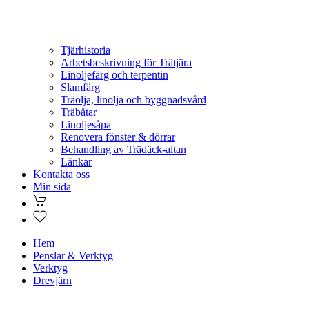
Tjärhistoria
Arbetsbeskrivning för Trätjära
Linoljefärg och terpentin
Slamfärg
Träolja, linolja och byggnadsvård
Träbåtar
Linoljesåpa
Renovera fönster & dörrar
Behandling av Trädäck-altan
Länkar
Kontakta oss
Min sida
Hem
Penslar & Verktyg
Verktyg
Drevjärn