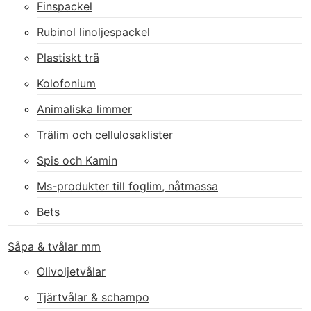
Finspackel
Rubinol linoljespackel
Plastiskt trä
Kolofonium
Animaliska limmer
Trälim och cellulosaklister
Spis och Kamin
Ms-produkter till foglim, nåtmassa
Bets
Såpa & tvålar mm
Olivoljetvålar
Tjärtvålar & schampo