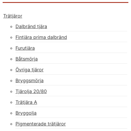
Trätjäror
Dalbränd tjära
Fintjära prima dalbränd
Furutjära
Båtsmörja
Övriga tjäror
Bryggsmörja
Tjärolja 20/80
Trätjära A
Bryggolja
Pigmenterade trätjäror