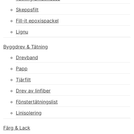
Skeppsfilt
Fill-it epoxispackel
Lignu
Byggdrev & Tätning
Drevband
Papp
Tjärfilt
Drev av linfiber
Fönstertätningslist
Linisolering
Färg & Lack