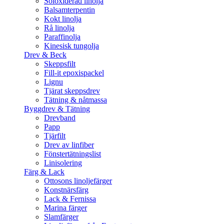
Soloxiderad linolja
Balsamterpentin
Kokt linolja
Rå linolja
Paraffinolja
Kinesisk tungolja
Drev & Beck
Skeppsfilt
Fill-it epoxispackel
Lignu
Tjärat skeppsdrev
Tätning & nåtmassa
Byggdrev & Tätning
Drevband
Papp
Tjärfilt
Drev av linfiber
Fönstertätningslist
Linisolering
Färg & Lack
Ottosons linoljefärger
Konstnärsfärg
Lack & Fernissa
Marina färger
Slamfärger