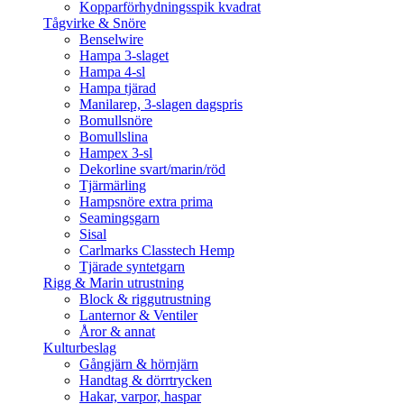
Kopparförhydningsspik kvadrat
Tågvirke & Snöre
Benselwire
Hampa 3-slaget
Hampa 4-sl
Hampa tjärad
Manilarep, 3-slagen dagspris
Bomullsnöre
Bomullslina
Hampex 3-sl
Dekorline svart/marin/röd
Tjärmärling
Hampsnöre extra prima
Seamingsgarn
Sisal
Carlmarks Classtech Hemp
Tjärade syntetgarn
Rigg & Marin utrustning
Block & riggutrustning
Lanternor & Ventiler
Åror & annat
Kulturbeslag
Gångjärn & hörnjärn
Handtag & dörrtrycken
Hakar, varpor, haspar