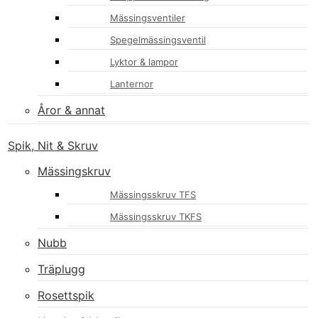
Mässingsventiler
Spegelmässingsventil
Lyktor & lampor
Lanternor
Åror & annat
Spik, Nit & Skruv
Mässingskruv
Mässingsskruv TFS
Mässingsskruv TKFS
Nubb
Träplugg
Rosettspik