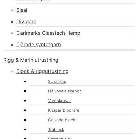
Sisal
Div garn
Carlmarks Classtech Hemp
Tjärade syntetgarn
Rigg & Marin utrustning
Block & riggutrustning
Schacklar
Halvovala skenor
Vantskruvar
Knapar & pollare
Galvade block
Träblock