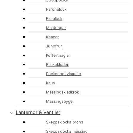
Stroppblock
Päronblock
Fiolblock
Mastringar
Knapar
Jungfrur
Koffertnaglar
Rackekloder
Pockenholtzkauser
Kaus
Mässingsklädkrok
Mässingsbygel
Lanternor & Ventiler
Skeppsklocka brons
Skeppsklocka mässing