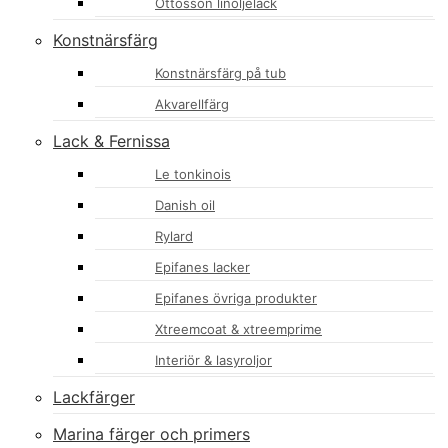
Ottosson linoljelack
Konstnärsfärg
Konstnärsfärg på tub
Akvarellfärg
Lack & Fernissa
Le tonkinois
Danish oil
Rylard
Epifanes lacker
Epifanes övriga produkter
Xtreemcoat & xtreemprime
Interiör & lasyroljor
Lackfärger
Marina färger och primers