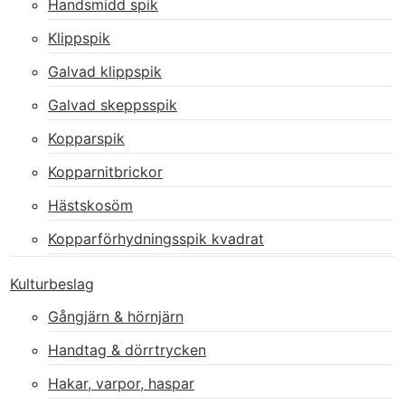
Handsmidd spik
Klippspik
Galvad klippspik
Galvad skeppsspik
Kopparspik
Kopparnitbrickor
Hästskosöm
Kopparförhydningsspik kvadrat
Kulturbeslag
Gångjärn & hörnjärn
Handtag & dörrtrycken
Hakar, varpor, haspar