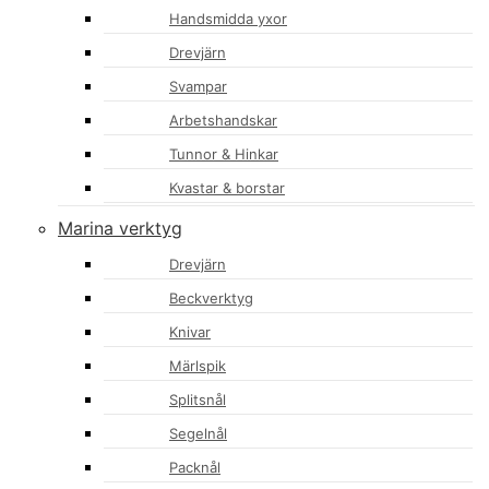
Handsmidda yxor
Drevjärn
Svampar
Arbetshandskar
Tunnor & Hinkar
Kvastar & borstar
Marina verktyg
Drevjärn
Beckverktyg
Knivar
Märlspik
Splitsnål
Segelnål
Packnål