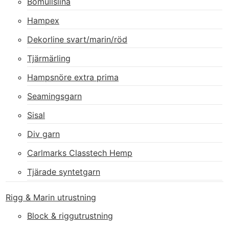
Bomullslina
Hampex
Dekorline svart/marin/röd
Tjärmärling
Hampsnöre extra prima
Seamingsgarn
Sisal
Div garn
Carlmarks Classtech Hemp
Tjärade syntetgarn
Rigg & Marin utrustning
Block & riggutrustning