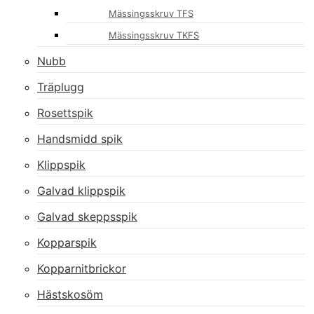
Mässingsskruv TFS
Mässingsskruv TKFS
Nubb
Träplugg
Rosettspik
Handsmidd spik
Klippspik
Galvad klippspik
Galvad skeppsspik
Kopparspik
Kopparnitbrickor
Hästskosöm