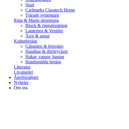
Sisal
Carlmarks Classtech Hemp
Tjärade syntetgarn
Rigg & Marin utrustning
Block & riggutrustning
Lanternor & Ventiler
Åror & annat
Kulturbeslag
Gångjärn & hörnjärn
Handtag & dörrtrycken
Hakar, varpor, haspar
Handsmidda beslag
Litteratur
Livsmedel
Återförsäljare
Nyheter
Om oss