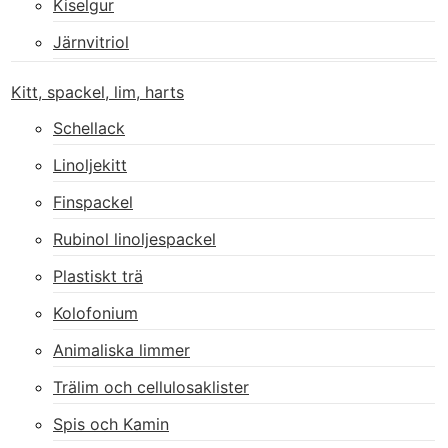
Kiselgur
Järnvitriol
Kitt, spackel, lim, harts
Schellack
Linoljekitt
Finspackel
Rubinol linoljespackel
Plastiskt trä
Kolofonium
Animaliska limmer
Trälim och cellulosaklister
Spis och Kamin