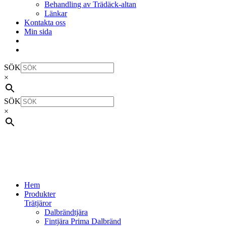
Behandling av Trädäck-altan
Länkar
Kontakta oss
Min sida
SÖK
×
SÖK
×
Hem
Produkter
Trätjäror
Dalbrändtjära
Fintjära Prima Dalbränd