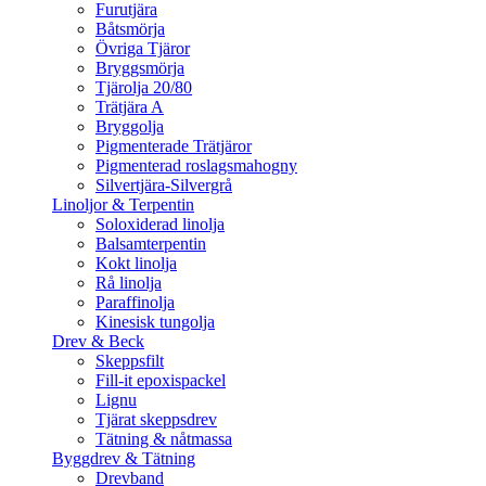
Furutjära
Båtsmörja
Övriga Tjäror
Bryggsmörja
Tjärolja 20/80
Trätjära A
Bryggolja
Pigmenterade Trätjäror
Pigmenterad roslagsmahogny
Silvertjära-Silvergrå
Linoljor & Terpentin
Soloxiderad linolja
Balsamterpentin
Kokt linolja
Rå linolja
Paraffinolja
Kinesisk tungolja
Drev & Beck
Skeppsfilt
Fill-it epoxispackel
Lignu
Tjärat skeppsdrev
Tätning & nåtmassa
Byggdrev & Tätning
Drevband