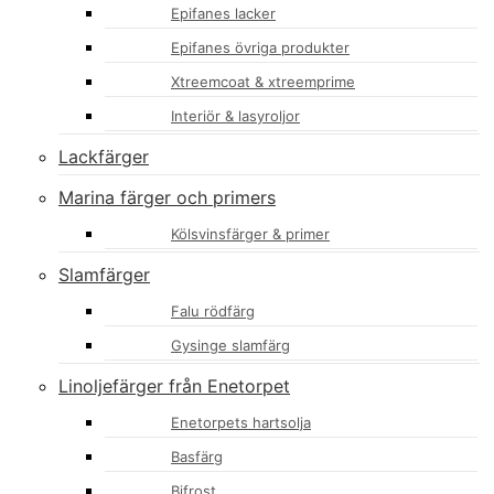
Epifanes lacker
Epifanes övriga produkter
Xtreemcoat & xtreemprime
Interiör & lasyroljor
Lackfärger
Marina färger och primers
Kölsvinsfärger & primer
Slamfärger
Falu rödfärg
Gysinge slamfärg
Linoljefärger från Enetorpet
Enetorpets hartsolja
Basfärg
Bifrost