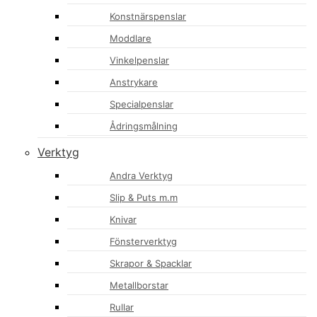
Konstnärspenslar
Moddlare
Vinkelpenslar
Anstrykare
Specialpenslar
Ådringsmålning
Verktyg
Andra Verktyg
Slip & Puts m.m
Knivar
Fönsterverktyg
Skrapor & Spacklar
Metallborstar
Rullar