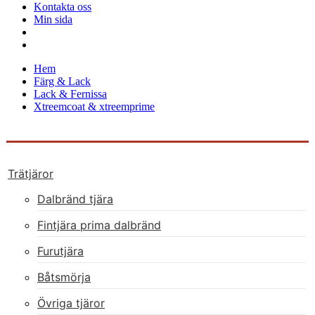
Kontakta oss
Min sida
Hem
Färg & Lack
Lack & Fernissa
Xtreemcoat & xtreemprime
Trätjäror
Dalbränd tjära
Fintjära prima dalbränd
Furutjära
Båtsmörja
Övriga tjäror