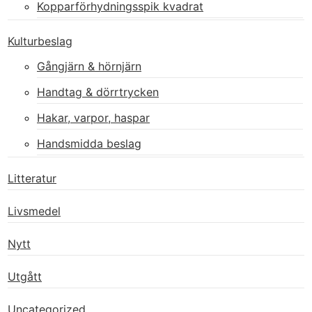
Kopparförhydningsspik kvadrat
Kulturbeslag
Gångjärn & hörnjärn
Handtag & dörrtrycken
Hakar, varpor, haspar
Handsmidda beslag
Litteratur
Livsmedel
Nytt
Utgått
Uncategorized