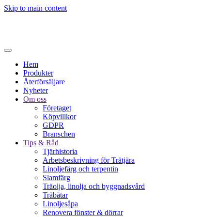
Skip to main content
Hem
Produkter
Återförsäljare
Nyheter
Om oss
Företaget
Köpvillkor
GDPR
Branschen
Tips & Råd
Tjärhistoria
Arbetsbeskrivning för Trätjära
Linoljefärg och terpentin
Slamfärg
Träolja, linolja och byggnadsvård
Träbåtar
Linoljesåpa
Renovera fönster & dörrar