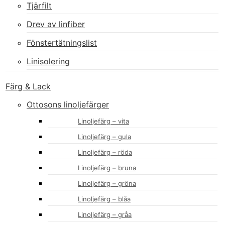
Tjärfilt
Drev av linfiber
Fönstertätningslist
Linisolering
Färg & Lack
Ottosons linoljefärger
Linoljefärg – vita
Linoljefärg – gula
Linoljefärg – röda
Linoljefärg – bruna
Linoljefärg – gröna
Linoljefärg – blåa
Linoljefärg – gråa