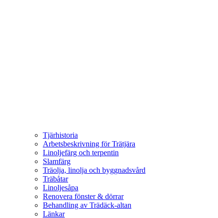
Tjärhistoria
Arbetsbeskrivning för Trätjära
Linoljefärg och terpentin
Slamfärg
Träolja, linolja och byggnadsvård
Träbåtar
Linoljesåpa
Renovera fönster & dörrar
Behandling av Trädäck-altan
Länkar