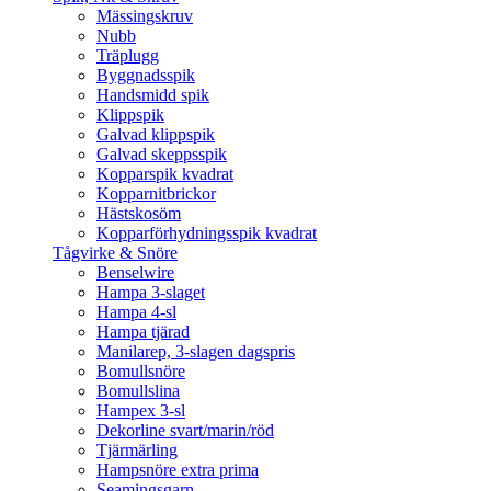
Mässingskruv
Nubb
Träplugg
Byggnadsspik
Handsmidd spik
Klippspik
Galvad klippspik
Galvad skeppsspik
Kopparspik kvadrat
Kopparnitbrickor
Hästskosöm
Kopparförhydningsspik kvadrat
Tågvirke & Snöre
Benselwire
Hampa 3-slaget
Hampa 4-sl
Hampa tjärad
Manilarep, 3-slagen dagspris
Bomullsnöre
Bomullslina
Hampex 3-sl
Dekorline svart/marin/röd
Tjärmärling
Hampsnöre extra prima
Seamingsgarn