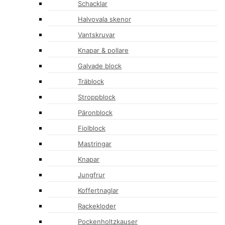
Schacklar
Halvovala skenor
Vantskruvar
Knapar & pollare
Galvade block
Träblock
Stroppblock
Päronblock
Fiolblock
Mastringar
Knapar
Jungfrur
Koffertnaglar
Rackekloder
Pockenholtzkauser