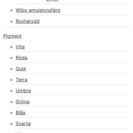
Wibo emulsionsfärg
Rostskydd
Pigment
Vita
Röda
Gula
Terra
Umbra
Gröna
Blåa
Svarta