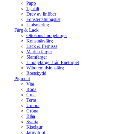
Papp
Tjärfilt
Drev av linfiber
Fönstertätningslist
Linisolering
Färg & Lack
Ottosons linoljefärger
Konstnärsfärg
Lack & Fernissa
Marina färger
Slamfärger
Linoljefärger från Enetorpet
Wibo emulsionsfärg
Rostskydd
Pigment
Vita
Röda
Gula
Terra
Umbra
Gröna
Blåa
Svarta
Kiselgur
Järnvitriol