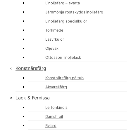
Linoljefärg – svarta
Järnmönja rostskyddslinoljefärg
Linoljefärg specialkulör
Torkmedel
Lasyrkulör
Oljevax
Ottosson linoljelack
Konstnärsfärg
Konstnärsfärg på tub
Akvarellfärg
Lack & Fernissa
Le tonkinois
Danish oil
Rylard