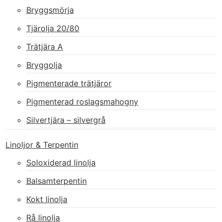
Bryggsmörja
Tjärolja 20/80
Trätjära A
Bryggolja
Pigmenterade trätjäror
Pigmenterad roslagsmahogny
Silvertjära – silvergrå
Linoljor & Terpentin
Soloxiderad linolja
Balsamterpentin
Kokt linolja
Rå linolja