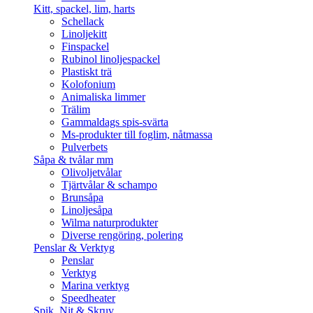
Kitt, spackel, lim, harts
Schellack
Linoljekitt
Finspackel
Rubinol linoljespackel
Plastiskt trä
Kolofonium
Animaliska limmer
Trälim
Gammaldags spis-svärta
Ms-produkter till foglim, nåtmassa
Pulverbets
Såpa & tvålar mm
Olivoljetvålar
Tjärtvålar & schampo
Brunsåpa
Linoljesåpa
Wilma naturprodukter
Diverse rengöring, polering
Penslar & Verktyg
Penslar
Verktyg
Marina verktyg
Speedheater
Spik, Nit & Skruv