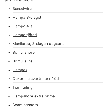
Tågvirke & Snöre
Benselwire
Hampa 3-slaget
Hampa 4-sl
Hampa tjärad
Manilarep, 3-slagen dagspris
Bomullsnöre
Bomullslina
Hampex
Dekorline svart/marin/röd
Tjärmärling
Hampsnöre extra prima
Seamingsgarn