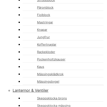
Stroppblock
Päronblock
Fiolblock
Mastringar
Knapar
Jungfrur
Koffertnaglar
Rackekloder
Pockenholtzkauser
Kaus
Mässingsklädkrok
Mässingsbygel
Lanternor & Ventiler
Skeppsklocka brons
Skeppsklocka mässing