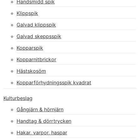
Handsmidd spik
Klippspik
Galvad klippspik
Galvad skeppsspik
Kopparspik
Kopparnitbrickor
Hästskosöm
Kopparförhydningsspik kvadrat
Kulturbeslag
Gångjärn & hörnjärn
Handtag & dörrtrycken
Hakar, varpor, haspar