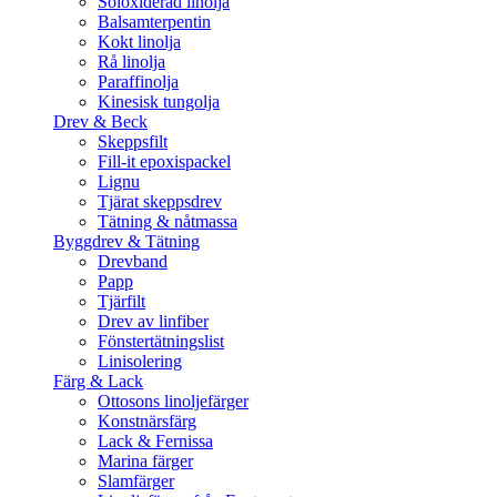
Soloxiderad linolja
Balsamterpentin
Kokt linolja
Rå linolja
Paraffinolja
Kinesisk tungolja
Drev & Beck
Skeppsfilt
Fill-it epoxispackel
Lignu
Tjärat skeppsdrev
Tätning & nåtmassa
Byggdrev & Tätning
Drevband
Papp
Tjärfilt
Drev av linfiber
Fönstertätningslist
Linisolering
Färg & Lack
Ottosons linoljefärger
Konstnärsfärg
Lack & Fernissa
Marina färger
Slamfärger