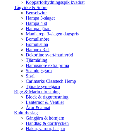
Kopparförhydningsspik kvadrat
Tågvirke & Snöre
Benselwire
Hampa 3-slaget
Hampa 4-sl
Hampa tjärad
Manilarep, 3-slagen dagspris
Bomullsnöre
Bomullslina
Hampex 3-sl
Dekorline svart/marin/röd
Tjärmärling
Hampsnöre extra prima
Seamingsgarn
Sisal
Carlmarks Classtech Hemp
Tjärade syntetgarn
Rigg & Marin utrustning
Block & riggutrustning
Lanternor & Ventiler
Åror & annat
Kulturbeslag
Gångjärn & hörnjärn
Handtag & dörrtrycken
Hakar, varpor, haspar