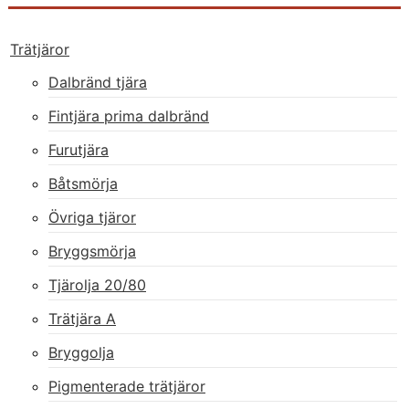
Trätjäror
Dalbränd tjära
Fintjära prima dalbränd
Furutjära
Båtsmörja
Övriga tjäror
Bryggsmörja
Tjärolja 20/80
Trätjära A
Bryggolja
Pigmenterade trätjäror