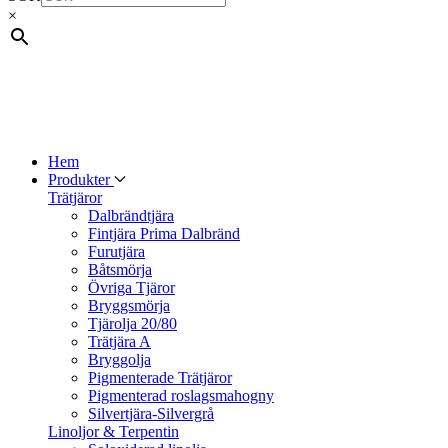
×
Hem
Produkter
Trätjäror
Dalbrändtjära
Fintjära Prima Dalbränd
Furutjära
Båtsmörja
Övriga Tjäror
Bryggsmörja
Tjärolja 20/80
Trätjära A
Bryggolja
Pigmenterade Trätjäror
Pigmenterad roslagsmahogny
Silvertjära-Silvergrå
Linoljor & Terpentin