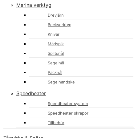
Marina verktyg
Drevjärn
Beckverktyg
Knivar
Märlspik
Splitsnål
Segelnål
Packnål
Segelhandske
Speedheater
Speedheater system
Speedheater skrapor
Tillbehör