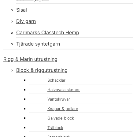
Sisal
Div garn
Carlmarks Classtech Hemp
Tjärade syntetgarn
Rigg & Marin utrustning
Block & riggutrustning
Schacklar
Halvovala skenor
Vantskruvar
Knapar & pollare
Galvade block
Träblock