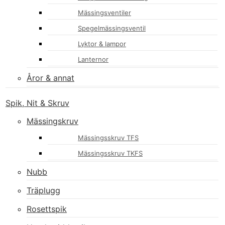
Mässingsventiler
Spegelmässingsventil
Lyktor & lampor
Lanternor
Åror & annat
Spik, Nit & Skruv
Mässingskruv
Mässingsskruv TFS
Mässingsskruv TKFS
Nubb
Träplugg
Rosettspik