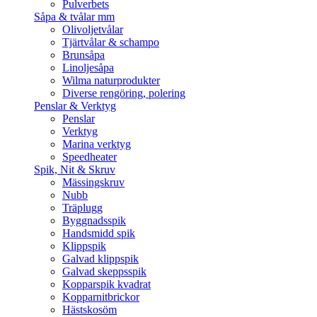
Pulverbets
Såpa & tvålar mm
Olivoljetvålar
Tjärtvålar & schampo
Brunsåpa
Linoljesåpa
Wilma naturprodukter
Diverse rengöring, polering
Penslar & Verktyg
Penslar
Verktyg
Marina verktyg
Speedheater
Spik, Nit & Skruv
Mässingskruv
Nubb
Träplugg
Byggnadsspik
Handsmidd spik
Klippspik
Galvad klippspik
Galvad skeppsspik
Kopparspik kvadrat
Kopparnitbrickor
Hästskosöm