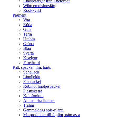
Linoljefärger från Enetorpet
Wibo emulsionsfärg
Rostskydd
Pigment
Vita
Röda
Gula
Terra
Umbra
Gröna
Blåa
Svarta
Kiselgur
Järnvitriol
Kitt, spackel, lim, harts
Schellack
Linoljekitt
Finspackel
Rubinol linoljespackel
Plastiskt trä
Kolofonium
Animaliska limmer
Trälim
Gammaldags spis-svärta
Ms-produkter till foglim, nåtmassa