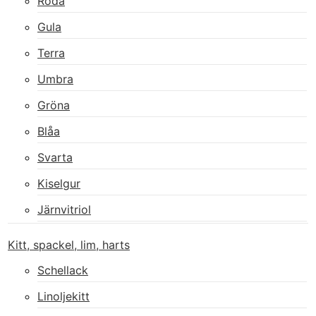
Röda
Gula
Terra
Umbra
Gröna
Blåa
Svarta
Kiselgur
Järnvitriol
Kitt, spackel, lim, harts
Schellack
Linoljekitt