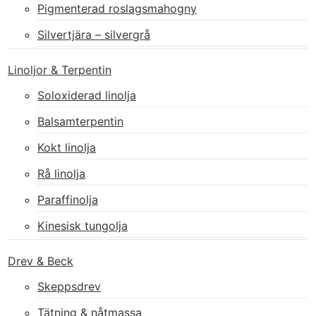
Pigmenterad roslagsmahogny
Silvertjära – silvergrå
Linoljor & Terpentin
Soloxiderad linolja
Balsamterpentin
Kokt linolja
Rå linolja
Paraffinolja
Kinesisk tungolja
Drev & Beck
Skeppsdrev
Tätning & nåtmassa