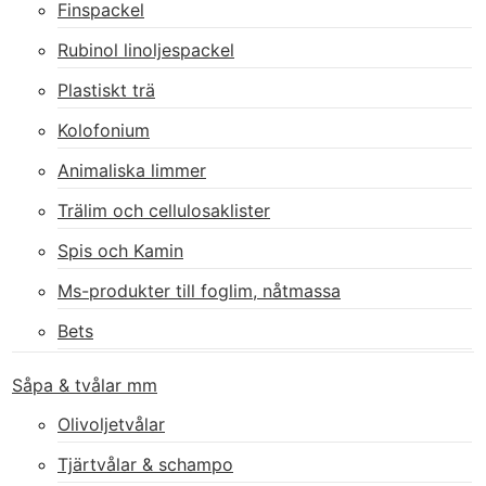
Finspackel
Rubinol linoljespackel
Plastiskt trä
Kolofonium
Animaliska limmer
Trälim och cellulosaklister
Spis och Kamin
Ms-produkter till foglim, nåtmassa
Bets
Såpa & tvålar mm
Olivoljetvålar
Tjärtvålar & schampo