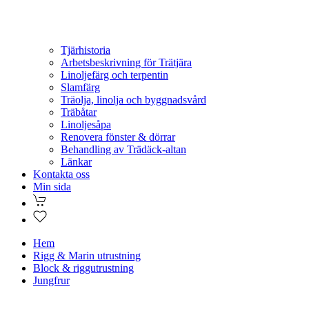
Tjärhistoria
Arbetsbeskrivning för Trätjära
Linoljefärg och terpentin
Slamfärg
Träolja, linolja och byggnadsvård
Träbåtar
Linoljesåpa
Renovera fönster & dörrar
Behandling av Trädäck-altan
Länkar
Kontakta oss
Min sida
Hem
Rigg & Marin utrustning
Block & riggutrustning
Jungfrur