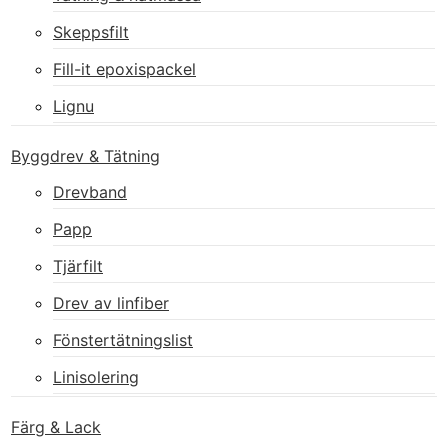
Skeppsfilt
Fill-it epoxispackel
Lignu
Byggdrev & Tätning
Drevband
Papp
Tjärfilt
Drev av linfiber
Fönstertätningslist
Linisolering
Färg & Lack