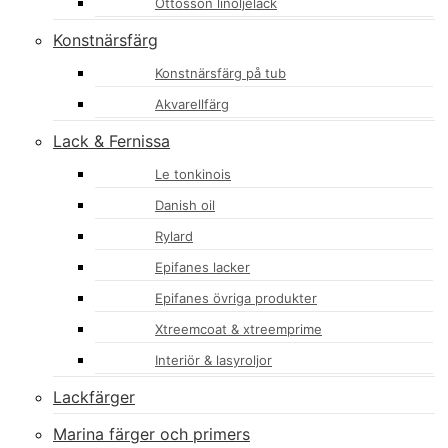
Ottosson linoljelack
Konstnärsfärg
Konstnärsfärg på tub
Akvarellfärg
Lack & Fernissa
Le tonkinois
Danish oil
Rylard
Epifanes lacker
Epifanes övriga produkter
Xtreemcoat & xtreemprime
Interiör & lasyroljor
Lackfärger
Marina färger och primers