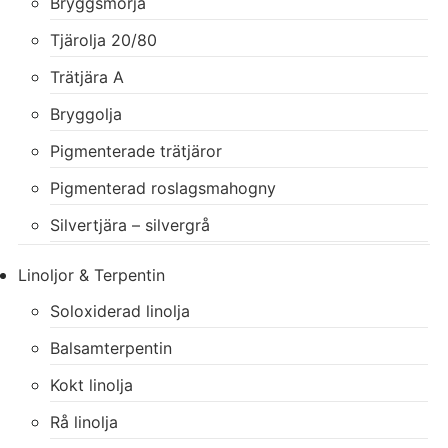
Bryggsmörja
Tjärolja 20/80
Trätjära A
Bryggolja
Pigmenterade trätjäror
Pigmenterad roslagsmahogny
Silvertjära – silvergrå
Linoljor & Terpentin
Soloxiderad linolja
Balsamterpentin
Kokt linolja
Rå linolja