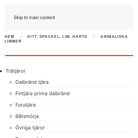
Skip to main content
HEM
KITT, SPACKEL, LIM, HARTS
ANIMALISKA
LIMMER
Trätjäror
Dalbränd tjära
Fintjära prima dalbränd
Furutjära
Båtsmörja
Övriga tjäror