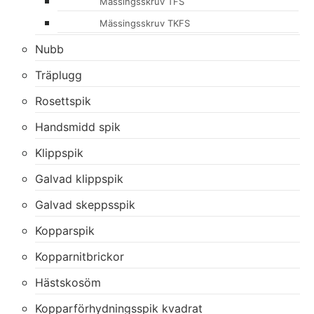
Mässingsskruv TFS
Mässingsskruv TKFS
Nubb
Träplugg
Rosettspik
Handsmidd spik
Klippspik
Galvad klippspik
Galvad skeppsspik
Kopparspik
Kopparnitbrickor
Hästskosöm
Kopparförhydningsspik kvadrat