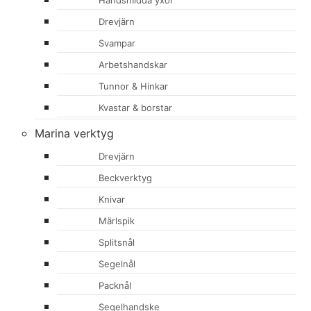
Handsmidda yxor
Drevjärn
Svampar
Arbetshandskar
Tunnor & Hinkar
Kvastar & borstar
Marina verktyg
Drevjärn
Beckverktyg
Knivar
Märlspik
Splitsnål
Segelnål
Packnål
Segelhandske