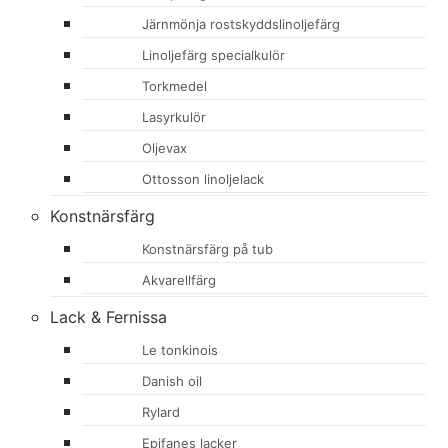
Järnmönja rostskyddslinoljefärg
Linoljefärg specialkulör
Torkmedel
Lasyrkulör
Oljevax
Ottosson linoljelack
Konstnärsfärg
Konstnärsfärg på tub
Akvarellfärg
Lack & Fernissa
Le tonkinois
Danish oil
Rylard
Epifanes lacker