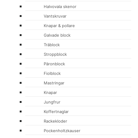
Halvovala skenor
Vantskruvar
Knapar & pollare
Galvade block
Träblock
Stroppblock
Päronblock
Fiolblock
Mastringar
Knapar
Jungfrur
Koffertnaglar
Rackekloder
Pockenholtzkauser