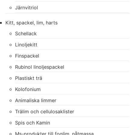
Järnvitriol
Kitt, spackel, lim, harts
Schellack
Linoljekitt
Finspackel
Rubinol linoljespackel
Plastiskt trä
Kolofonium
Animaliska limmer
Trälim och cellulosaklister
Spis och Kamin
Ms-produkter till foglim, nåtmassa